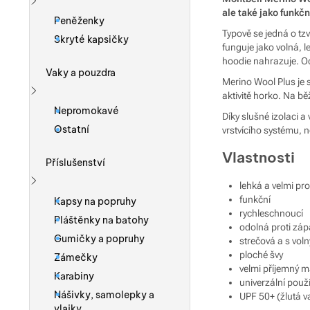
ale také jako funkč
Zobrazit více
Peněženky
Typově se jedná o tzv
Skryté kapsičky
funguje jako volná, 
hoodie nahrazuje. O
Vaky a pouzdra
Merino Wool Plus je 
aktivitě horko. Na bě
Zobrazit více
Nepromokavé
Díky slušné izolaci 
Ostatní
vrstvícího systému, 
Vlastnosti
Příslušenství
lehká a velmi pr
Zobrazit více
funkční
Kapsy na popruhy
rychleschnoucí
Pláštěnky na batohy
odolná proti zá
Gumičky a popruhy
strečová a s vol
ploché švy
Zámečky
velmi příjemný ma
Karabiny
univerzální použ
Nášivky, samolepky a
UPF 50+ (žlutá v
vlajky