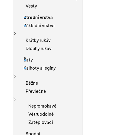
Vesty
Střední vrstva
Základní vrstva
Zobrazit více
Krátký rukáv
Dlouhý rukáv
Šaty
Kalhoty a legíny
Zobrazit více
Běžné
Převlečné
Zobrazit více
Nepromokavé
Větruodolné
Zateplovací
Spodní