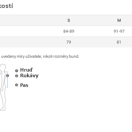
kostí
S
M
84-89
91-97
79
81
 uvedeny míry uživatele, nikoli rozměry bund.