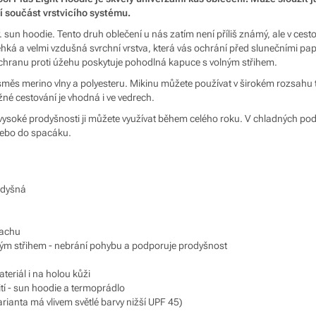
ní součást vrstvicího systému.
. sun hoodie. Tento druh oblečení u nás zatím není příliš známý, ale v cest
lehká a velmi vzdušná svrchní vrstva, která vás ochrání před slunečními pa
chranu proti úžehu poskytuje pohodlná kapuce s volným střihem.
směs merino vlny a polyesteru. Mikinu můžete používat v širokém rozsahu te
žné cestování je vhodná i ve vedrech.
a vysoké prodyšnosti ji můžete využívat během celého roku. V chladných po
nebo do spacáku.
odyšná
pachu
ným střihem - nebrání pohybu a podporuje prodyšnost
teriál i na holou kůži
ití - sun hoodie a termoprádlo
arianta má vlivem světlé barvy nižší UPF 45)