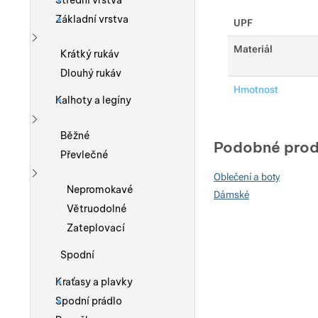
Střední vrstva
Základní vrstva
UPF
Materiál
Zobrazit více
Krátký rukáv
Dlouhý rukáv
Hmotnost
Kalhoty a legíny
Zobrazit více
Běžné
Podobné prod
Převlečné
Oblečení a boty
Zobrazit více
Nepromokavé
Dámské
Větruodolné
Zateplovací
Spodní
Kraťasy a plavky
Spodní prádlo