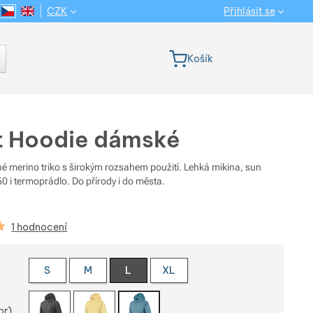
CZK
Přihlásit se
CS
EN
Jazyková verze
Košík
ht Hoodie dámské
é merino triko s širokým rozsahem použití. Lehká mikina, sun
0 i termoprádlo. Do přírody i do města.
kazníků
1 hodnocení
e variantu
S
M
L
XL
or)