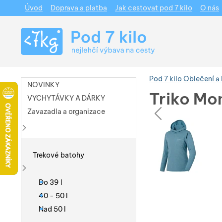
Úvod
Doprava a platba
Jak cestovat pod 7 kilo
O nás
Navigace
Pod 7 kilo
Oblečení a
NOVINKY
Triko Mo
VYCHYTÁVKY A DÁRKY
pře
Zavazadla a organizace
Fotografie
Fotografie
Zobrazit více
Trekové batohy
Zobrazit více
Do 39 l
40 - 50 l
Nad 50 l