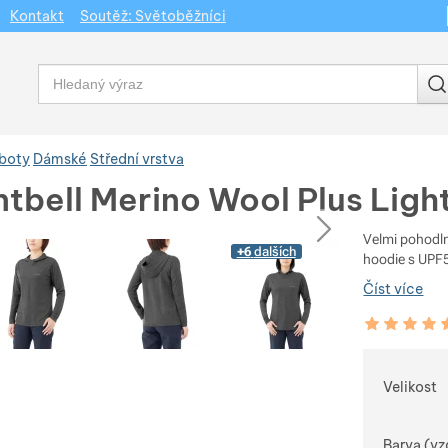
Kontakt
Soutěž: Světoběžníci
Vyhledávání
 boty
Dámské
Střední vrstva
ntbell Merino Wool Plus Lig
dchozí
následující
Velmi pohodln
+6
dalších
hoodie s UPF5
Číst více
Hodnocení zá
100
%
Vybert
Velikost
Barva (vz