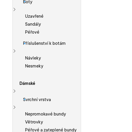
Boty
Zobrazit více
Uzavřené
Sandály
Péřové
Příslušenství k botám
Zobrazit více
Návleky
Nesmeky
Dámské
Zobrazit více
Svrchní vrstva
Zobrazit více
Nepromokavé bundy
Větrovky
Péřové a zateplené bundy