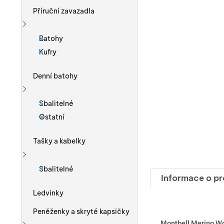
Příruční zavazadla
Zobrazit více
Batohy
Kufry
Denní batohy
Zobrazit více
Sbalitelné
Ostatní
Tašky a kabelky
Zobrazit více
Sbalitelné
Informace o p
Ledvinky
Peněženky a skryté kapsičky
Montbell Merino Woo