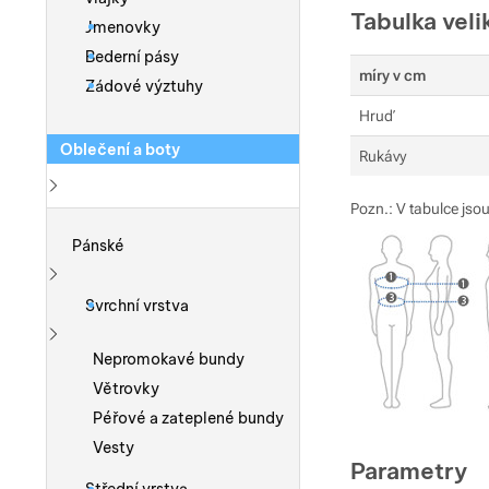
Tabulka veli
Jmenovky
Bederní pásy
míry v cm
Zádové výztuhy
Hruď
Oblečení a boty
Rukávy
Pozn.: V tabulce jsou
Zobrazit více
Pánské
Zobrazit více
Svrchní vrstva
Zobrazit více
Nepromokavé bundy
Větrovky
Péřové a zateplené bundy
Vesty
Parametry