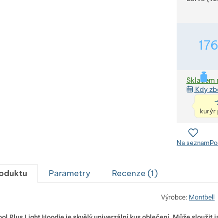
17
Skladem 
Kdy zb
Na seznam
Po
roduktu
Parametry
Recenze (
1
)
Výrobce:
Montbell
l Plus Light Hoodie je skvělý univerzální kus oblečení. Může sloužit j