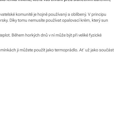
ovatelské komunitě je hojně používaný a oblíbený. V principu
prsky. Díky tomu nemusíte používat opalovací krém, který sun
plot. Během horkých dnů v ní může být při veliké fyzické
dmínkách ji můžete použít jako termoprádlo. Ať už jako součást