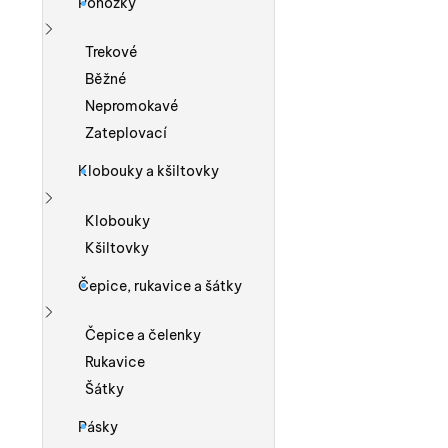
Ponožky
Zobrazit více
Trekové
Běžné
Nepromokavé
Zateplovací
Klobouky a kšiltovky
Zobrazit více
Klobouky
Kšiltovky
Čepice, rukavice a šátky
Zobrazit více
Čepice a čelenky
Rukavice
Šátky
Pásky