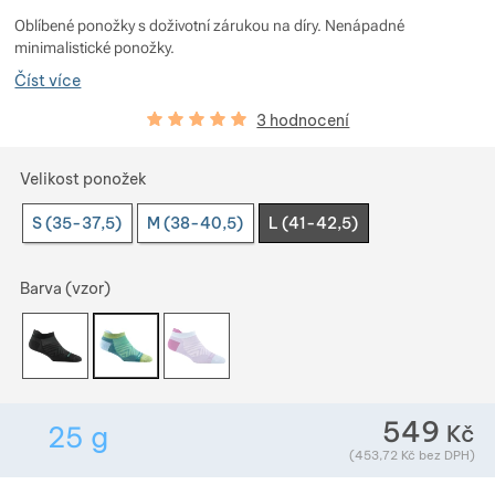
Zobrazit více
Zobrazit více
Oblíbené ponožky s doživotní zárukou na díry. Nenápadné
minimalistické ponožky.
Zobrazit více
Číst více
Hodnocení zákazníků
100
%
3 hodnocení
Zobrazit více
Zobrazit více
Zobrazit více
Vyberte variantu
Velikost ponožek
Zobrazit více
S (35-37,5)
M (38-40,5)
L (41-42,5)
Zobrazit více
Zobrazit více
Zobrazit více
Barva (vzor)
Zobrazit více
Zobrazit více
Zobrazit více
Zobrazit více
549
Kč
25
g
Zobrazit více
Zobrazit více
Zobrazit více
Hmotnost v gramech. Téměř všechno zboží převa
(
453,72
Kč
bez DPH)