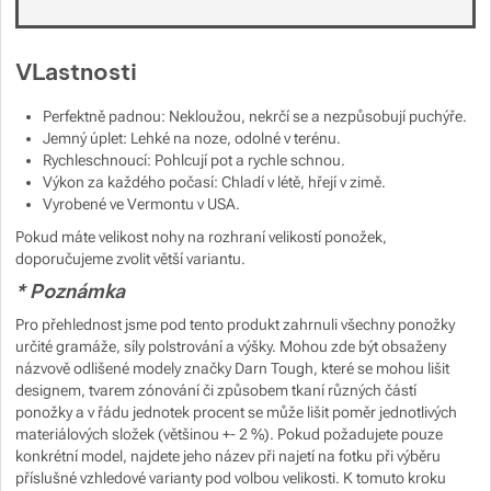
Zobrazit více
VLastnosti
Perfektně padnou: Nekloužou, nekrčí se a nezpůsobují puchýře.
Jemný úplet: Lehké na noze, odolné v terénu.
Rychleschnoucí: Pohlcují pot a rychle schnou.
Výkon za každého počasí: Chladí v létě, hřejí v zimě.
Vyrobené ve Vermontu v USA.
Pokud máte velikost nohy na rozhraní velikostí ponožek,
doporučujeme zvolit větší variantu.
* Poznámka
Pro přehlednost jsme pod tento produkt zahrnuli všechny ponožky
určité gramáže, síly polstrování a výšky. Mohou zde být obsaženy
názvově odlišené modely značky Darn Tough, které se mohou lišit
designem, tvarem zónování či způsobem tkaní různých částí
ponožky a v řádu jednotek procent se může lišit poměr jednotlivých
materiálových složek (většinou +- 2 %). Pokud požadujete pouze
konkrétní model, najdete jeho název při najetí na fotku při výběru
příslušné vzhledové varianty pod volbou velikosti. K tomuto kroku