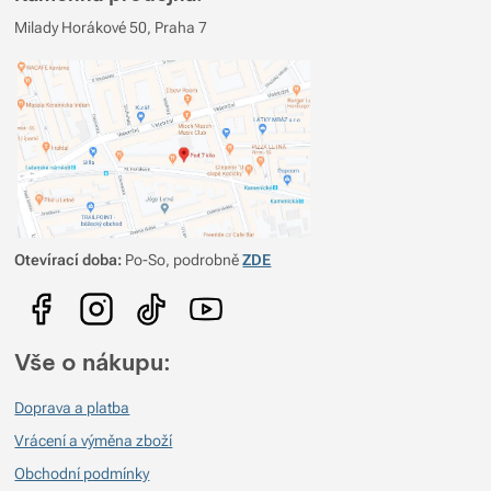
Recenze
Milady Horákové 50, Praha 7
Ověřený zákazník
27. 5. 2024 06:26
doživotní záruka
Otevírací doba:
Po-So, podrobně
ZDE
Vše o nákupu:
Doprava a platba
Vrácení a výměna zboží
Obchodní podmínky