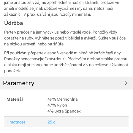
jsme přistoupili v zájmu zpřehlednění našich stránek, protože ve
změti modelů se jinak obtížně vyznáme i my sami, natož naši
zákazníci. V praxi užívání jsou rozdíly minimální.
Údržba
Perte v pračce na jemný cyklus nebo v teplé vodě. Ponožky vždy
obraťte na ruby. Vyhněte se použití bělidel a aviváži. Sušte v sušičce
na nízkou úroveň, nebo na šňůře.
Při používání přeperte alespoň ve vodě minimálně každé čtyři dny.
Ponožky nenechávejte "zatvrdout". Především drobná smítka prachu
a písku mají při zanedbané údržbě zásadní vliv na celkovou životnost
ponožek.
Parametry
Materiál
49% Merino vlna
47% Nylon
4% Lycra Spandex
Hmotnost
25 g