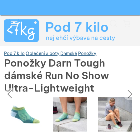
Vyhledávání
Menu
Koš
Pod 7 kilo
Oblečení a boty
Dámské
Ponožky
Ponožky Darn Tough
dámské Run No Show
Zobrazit více
Ultra-Lightweight
předchozí
následující
Zobrazit více
Zobrazit více
Fotografie
Fotografie
Zobrazit více
Zobrazit více
Zobrazit více
Zobrazit více
Zobrazit více