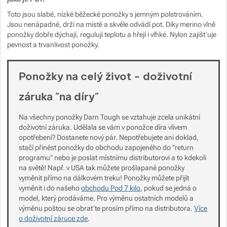
Zobrazit více
Toto jsou slabé, nízké běžecké ponožky s jemným polstrováním.
Jsou nenápadné, drží na místě a skvěle odvádí pot. Díky merino vlně
ponožky dobře dýchají, regulují teplotu a hřejí i vlhké. Nylon zajišťuje
Zobrazit více
Zobrazit více
pevnost a trvanlivost ponožky.
Zobrazit více
Ponožky na celý život - doživotní
Zobrazit více
záruka "na díry"
Zobrazit více
Zobrazit více
Na všechny ponožky Darn Tough se vztahuje zcela unikátní
Zobrazit více
doživotní záruka. Udělala se vám v ponožce díra vlivem
opotřebení? Dostanete nový pár. Nepotřebujete ani doklad,
stačí přinést ponožky do obchodu zapojeného do "return
Zobrazit více
Zobrazit více
programu" nebo je poslat místnímu distributorovi a to kdekoli
Zobrazit více
na světě! Např. v USA tak můžete prošlapané ponožky
Zobrazit více
Zobrazit více
vyměnit přímo na dálkovém treku! Ponožky můžete přijít
vyměnit i do našeho
obchodu Pod 7 kilo
, pokud se jedná o
model, který prodáváme. Pro výměnu ostatních modelů a
Zobrazit více
výměnu poštou se obraťte prosím přímo na distributora.
Více
o doživotní záruce zde
.