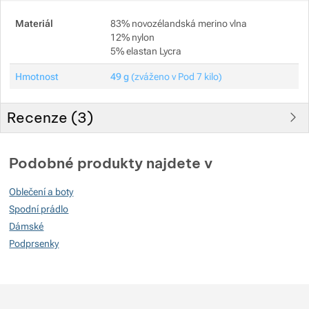
Materiál
83% novozélandská merino vlna
12% nylon
5% elastan Lycra
Hmotnost
49 g
(zváženo v Pod 7 kilo)
Recenze (
3
)
Hodnocení zákazníků
Podobné produkty najdete v
93
Oblečení a boty
%
Spodní prádlo
Dámské
Podprsenky
Hodnocení
(
Jak funguje hodnocení
)
5
66.666666666667%
Recenzí s hodnocením
4