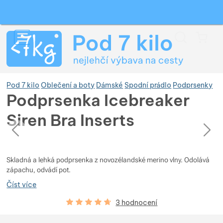
Vyhledávání
Menu
Koš
Pod 7 kilo
Oblečení a boty
Dámské
Spodní prádlo
Podprsenky
Podprsenka Icebreaker
Siren Bra Inserts
Zobrazit více
předchozí
následující
Fotografie
Fotografie
Zobrazit více
Zobrazit více
Skladná a lehká podprsenka z novozélandské merino vlny. Odolává
zápachu, odvádí pot.
Zobrazit více
Zobrazit více
Číst více
Hodnocení zákazníků
93
%
3 hodnocení
Zobrazit více
Zobrazit více
Zobrazit více