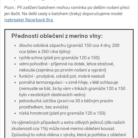
Pozn.: Při zatížení batohem mohou ramínka po delším nošení přeci
Zobrazit více
Zobrazit více
jen tlačit. Na delší cesty s batohem (treky) doporučujeme model
Icebreaker Racerback Bra
.
Zobrazit více
Zobrazit více
Přednosti oblečení z merino vlny:
Zobrazit více
dlouho odolává zápachu (gramáž 150 cca 4 dny, 200
cca týden a 260 i dva týdny)
rychle schne (platí pro gramáže 120 a 150)
Zobrazit více
Zobrazit více
velmi pohodlné - příjemné na dotek, lehce strečové,
Zobrazit více
nekouše (zejména po prvním nošení a vyprání)
Zobrazit více
Zobrazit více
funkční - prodyšné, odvádí pot, mokré nestudí
pomáhá termoregulaci - v zimě hřeje, v létě ochlazuje
(nemusíte se bát, že by vám v trikách gramáže 120 a 150
Zobrazit více
bylo v exotických destinacích vedro)
jednoduchá údržba (praní na 30 s běžným pracím
prostředkem, bez aviváže)
Zobrazit více
nízká hmotnost (platí pro gramáže 120 a 150)
Ve výjimečných případech u extra citlivých jedinců (dle našich
zkušeností cca 1%) může nové merino oblečení kousat.
Způsobují to volná vlákna z výroby, která je potřeba z oblečení