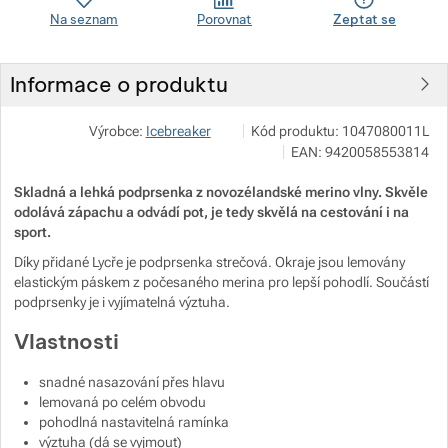
Na seznam
Porovnat
Zeptat se
Zobrazit více
Zobrazit více
Informace o produktu
Zobrazit více
Zobrazit více
VF Czech s.r.o.
Zobrazit více
Výrobce:
Icebreaker
Kód produktu:
1047080011L
Ke Zdibsku 193 250 66 Zdiby
EAN:
9420058553814
Zobrazit více
Skladná a lehká podprsenka z novozélandské merino vlny. Skvěle
odolává zápachu a odvádí pot, je tedy skvělá na cestování i na
sport.
Zobrazit více
Díky přidané Lycře je podprsenka strečová. Okraje jsou lemovány
elastickým páskem z počesaného merina pro lepší pohodlí. Součástí
podprsenky je i vyjímatelná výztuha.
Zobrazit více
Vlastnosti
Zobrazit více
snadné nasazování přes hlavu
lemovaná po celém obvodu
pohodlná nastavitelná ramínka
Zobrazit více
Zobrazit více
výztuha (dá se vyjmout)