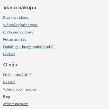
7. 8. 2022 20:19
Pěkná podprsenka
Vše o nákupu:
Anna Beer
15. 3. 2020 20:57
Doprava a platba
Vrácení a výměna zboží
Pohodlná podprsenka z příjemného materiálu, která dobře pojme i větší
prsa. Opravdu odolává pachu i potu. S podprsenkou jsem byla
Obchodní podmínky
spokojena, ale po roce intenzivního nošení se elastický proužek v obvodu
Reklamační řád
trochu vytahal a podprsenka už tak dobře nedržela prsa.
Podmínky ochrany osobních údajů
Cookies
O nás:
Proč zrovna 7 kilo?
Náš tým
Volné pracovní pozice
Blog
Affiliate program