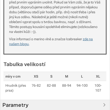
před prvním vypráním uvolnit. Pokud se Vám zdá, že je to Váš
případ, doporučujeme oděvy před prvním vypráním nějakou
dobu (většinou stačí pár hodin, příp. dní) nosit třeba i přes
jiný kus oděvu. Následně je ještě možné (nikoli nutné)
oblečení vyprat spolu s tvrdou bavlnou, např. s džínami.
Těmito postupy kousání spolehlivě eliminujete (odzkoušeno
na vlastní kůži :-)).
Více informací o merino vlně a značce Icebreaker
zde na
našem blogu
.
Tabulka velikostí
míry v cm
XS
S
M
L
XL
Hrudník (přes
76-82
82-88
88-94
94-100
100-
prsa)
107
Parametry