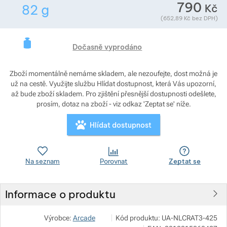
790
Kč
82
g
Zobrazit více
Hmotnost v gramech. Téměř všechno zboží převa
(
652,89
Kč
bez DPH)
Zobrazit více
Zobrazit více
Zobrazit více
Dočasně vyprodáno
Zobrazit více
Zboží momentálně nemáme skladem, ale nezoufejte, dost možná je
Zobrazit více
už na cestě. Využijte službu Hlídat dostupnost, která Vás upozorní,
až bude zboží skladem. Pro zjištění přesnější dostupnosti odešlete,
prosím, dotaz na zboží - viz odkaz 'Zeptat se' níže.
Zobrazit více
Hlídat dostupnost
Na seznam
Porovnat
Zeptat se
Informace o produktu
SNOWBOARD ZEZULA s.r.o.
Zobrazit více
Výrobce:
Arcade
Kód produktu:
UA-NLCRAT3-425
Palackého třída 3078/170 612 00 Br