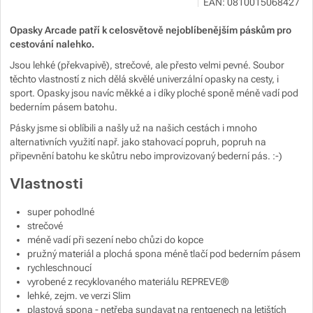
EAN:
0810015068427
info@snowboard-zezula.cz
https://www.snowboard-zezula.cz/
Opasky Arcade patří k celosvětově nejoblíbenějším páskům pro
cestování nalehko.
Jsou lehké (překvapivě), strečové, ale přesto velmi pevné. Soubor
těchto vlastností z nich dělá skvělé univerzální opasky na cesty, i
sport. Opasky jsou navíc měkké a i díky ploché sponě méně vadí pod
bederním pásem batohu.
Pásky jsme si oblíbili a našly už na našich cestách i mnoho
alternativních využití např. jako stahovací popruh, popruh na
připevnění batohu ke skůtru nebo improvizovaný bederní pás. :-)
Vlastnosti
super pohodlné
strečové
méně vadí při sezení nebo chůzi do kopce
pružný materiál a plochá spona méně tlačí pod bederním pásem
rychleschnoucí
vyrobené z recyklovaného materiálu REPREVE®
lehké, zejm. ve verzi Slim
plastová spona - netřeba sundavat na rentgenech na letištích