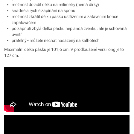
možnost doladit délku na milimetry (nemá dírky)
snadné a rychlé zapínání na sponu
možnost zkrátit délku pásku ustřižením a zatavením konce
zapalovačem
po zapnutí zbylá délka pásku neplandá zvenku, ale je schovaná
uvnitř
pratelný - můžete nechat nasazený na kalhotech
Maximální délka pásku je 101,6 cm. V prodloužené verzi long je to
127 cm.