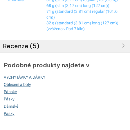
68 g
(slim (3,17 cm) long (127 cm))
71 g
(standard (3,81 cm) regular (101,6
cm))
82 g
(standard (3,81 cm) long (127 cm))
(zváženo v Pod 7 kilo)
Recenze (
5
)
Hodnocení zákazníků
Podobné produkty najdete v
100
VYCHYTÁVKY A DÁRKY
%
Oblečení a boty
Pánské
Pásky
Hodnocení
(
Jak funguje hodnocení
)
Dámské
Pásky
5
100%
Recenzí s hodnocením
4
0%
Recenzí s hodnocením