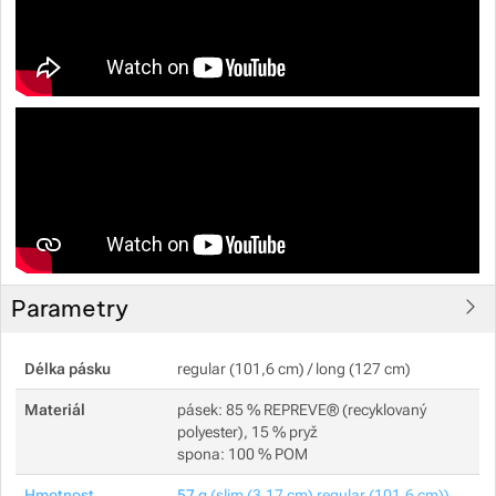
Parametry
Délka pásku
regular (101,6 cm) / long (127 cm)
Materiál
pásek: 85 % REPREVE® (recyklovaný
polyester), 15 % pryž
spona: 100 % POM
Hmotnost
57 g
(slim (3,17 cm) regular (101,6 cm))