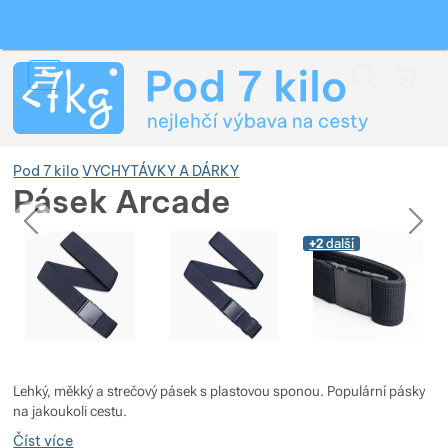
Vyhledávání
Menu
Koš
Pod 7 kilo
VYCHYTÁVKY A DÁRKY
Pásek Arcade
předchozí
následující
Fotografie
Fotografie
+2
další
Zobrazit více
Zobrazit více
Zobrazit více
Zobrazit více
Zobrazit více
Zobrazit více
Lehký, měkký a strečový pásek s plastovou sponou. Populární pásky
Zobrazit více
Zobrazit více
Zobrazit více
Zobrazit více
Zobrazit více
na jakoukoli cestu.
Číst více