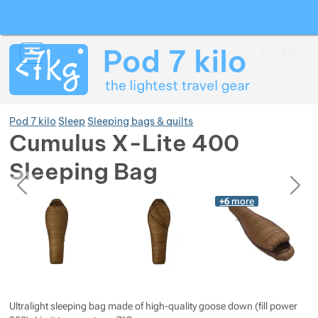
Search
Menu
Car
Pod 7 kilo
Sleep
Sleeping bags & quilts
Cumulus X-Lite 400
Sleeping Bag
Show more
previous
next
Photos
Photos
+6
more
Show more
Show more
Show more
Show more
Show more
Show more
Show more
Show more
Show more
Ultralight sleeping bag made of high-quality goose down (fill power