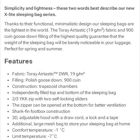
h
Show more
Simplicity and lightness – these two words best describe our new
X-lite sleeping bag series.
Thanks to their functional, minimalistic design our sleeping bags are
Show more
2
the lightest in the world. The Toray Airtastic (19 g/m
) fabric and 900
cuin goose down filling of the highest quality guarantee that the
weight of the sleeping bag will be barely noticeable in your luggage.
Perfect for spring and summer.
Features
Fabric: Toray Airtastic™ DWR, 19 g/m²
Filling: Polish goose down, 900 cuin
Construction: trapezoid chambers
Independently filled top and bottom of the sleeping bag
2/3 YKK zip with two self-locking sliders
The zipper can be opened at the bottom for better ventilation
Shark-fin footbox construction
3D, adjustable hood with a draw cord, a lock and a tape
Additional, large mesh bag to store your sleeping bag at home
Comfort temperature: -1 ˚C
Limit temperature: -7˚C