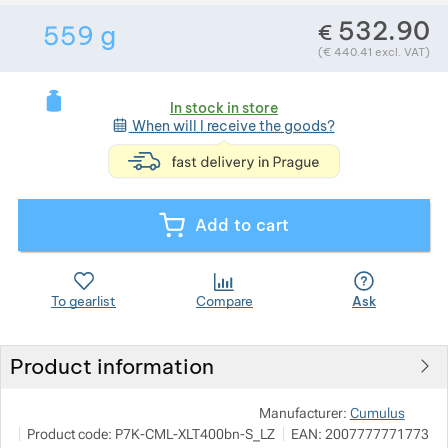
532.90
€
559
g
Show more
Weight in grams. We check the weight of alm
Show more
Show more
(
€
440.41
excl. VAT)
Show more
In stock in store
When will I receive the goods?
<p>express deli
Show more
Show more
Show more
Show more
Show more
Add to cart
Show more
To gearlist
Compare
Ask
Show more
Product information
Show more
Show more
Show more
Pod
Manufacturer:
Cumulus
Show more
M
Product code:
P7K-CML-XLT400bn-S_LZ
EAN:
2007777771773
i