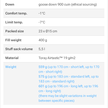
Down
goose down 900 cuin (ethical sourcing)
Comfort temp.
-1°C
Limit temp.
-7°C
Packed size
23 x Ø15 cm
Fill weight
400 g
Stuff sack volume
5,5 l
Material
Toray Airtastic™ 19 g/m2
Weight
559 g
(up to 170 cm - short left, up to 170
cm - short right)
575 g
(up to 183 cm - standard left, up to
183 cm - standard right)
601 g
(up to 196 cm - long left, up to 196
cm - long right)
(there may be slight variations in weight
between specific pieces)