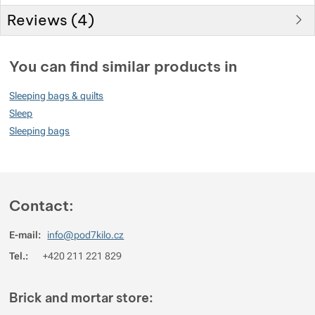
Reviews (
4
)
Customer reviews
You can find similar products in
85
Sleeping bags & quilts
%
Sleep
Sleeping bags
Rating
(
How do we rate products?
)
5
50%
Reviews with ratings
Contact:
4
25%
Reviews with ratings
E-mail:
info@pod7kilo.cz
3
25%
Reviews with ratings
Tel.:
+420 211 221 829
2
0%
Reviews with ratings
1
0%
Reviews with ratings
Brick and mortar store:
You must be logged in to post reviews.