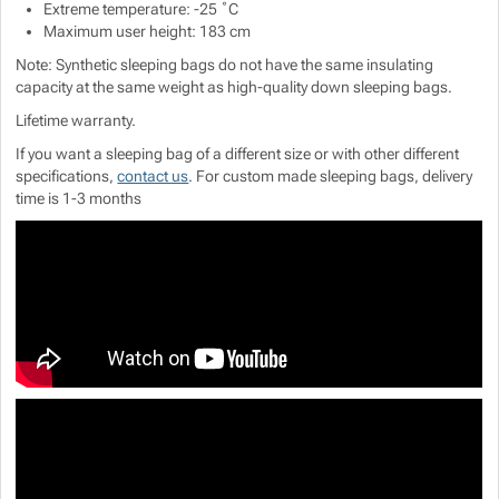
Extreme temperature: -25 ˚C
Maximum user height: 183 cm
Note: Synthetic sleeping bags do not have the same insulating
capacity at the same weight as high-quality down sleeping bags.
Lifetime warranty.
If you want a sleeping bag of a different size or with other different
specifications,
contact us
. For custom made sleeping bags, delivery
time is 1-3 months