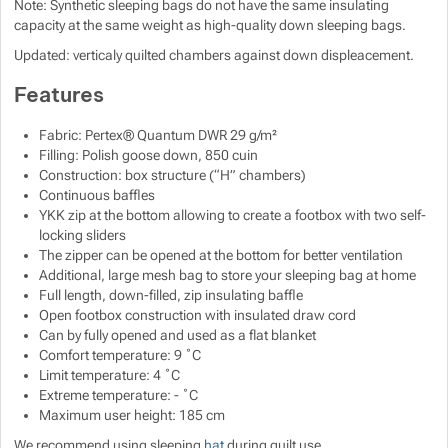
Note: Synthetic sleeping bags do not have the same insulating
capacity at the same weight as high-quality down sleeping bags.
Show more
Show more
Updated: verticaly quilted chambers against down displeacement.
Features
Show more
Fabric: Pertex® Quantum DWR 29 g/m²
Show more
Filling: Polish goose down, 850 cuin
Show more
Construction: box structure (“H” chambers)
Continuous baffles
Show more
Show more
YKK zip at the bottom allowing to create a footbox with two self-
Show more
locking sliders
The zipper can be opened at the bottom for better ventilation
Show more
Additional, large mesh bag to store your sleeping bag at home
Full length, down-filled, zip insulating baffle
Show more
Open footbox construction with insulated draw cord
Can by fully opened and used as a flat blanket
Comfort temperature: 9 ˚C
Show more
Show more
Limit temperature: 4 ˚C
Show more
Extreme temperature: - ˚C
Maximum user height: 185 cm
Show more
We recommend using sleeping
hat
during quilt use.