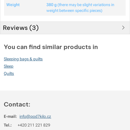
Weight
380 g
(there may be slight variations in
weight between specific pieces)
Reviews (
3
)
Customer reviews
You can find similar products in
100
Sleeping bags & quilts
%
Sleep
Quilts
Rating
(
How do we rate products?
)
5
100%
Reviews with ratings
Contact:
4
0%
Reviews with ratings
E-mail:
info@pod7kilo.cz
3
0%
Reviews with ratings
Tel.:
+420 211 221 829
2
0%
Reviews with ratings