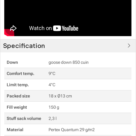
Specification
Down
goose down 850 cuin
Comfort temp.
9°C
Limit temp.
4°C
Packed size
18 x Ø13 cm
Fill weight
150 g
Stuff sack volume
2,3 l
Material
Pertex Quantum 29 g/m2