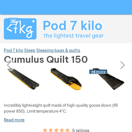
Search
Menu
Car
Pod 7 kilo
Sleep
Sleeping bags & quilts
Cumulus Quilt 150
previous
next
Photos
Photos
+4
more
Show more
Show more
Show more
Show more
Show more
Show more
Incredibly lightweight quilt made of high-quality goose down (fill
power 850). Limit temperature 4°C.
Read more
Show more
Show more
Show more
Show more
Customer reviews
100
%
5 ratings