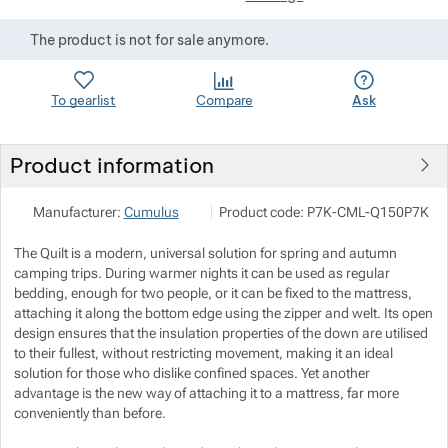
Show more
Show more
The product is not for sale anymore.
Show more
To gearlist
Compare
Ask
Show more
Show more
Show more
Product information
Show more
Pod 7 kilo
Show more
Manufacturer:
Cumulus
Product code:
P7K-CML-Q150P7K
Milady Horákové 546/50, 17000 Praha
Show more
Show more
Show more
Show more
info@pod7kilo.cz
https://www.pod7kilo.cz
The Quilt is a modern, universal solution for spring and autumn
camping trips. During warmer nights it can be used as regular
Show more
bedding, enough for two people, or it can be fixed to the mattress,
attaching it along the bottom edge using the zipper and welt. Its open
design ensures that the insulation properties of the down are utilised
Show more
Show more
Show more
to their fullest, without restricting movement, making it an ideal
solution for those who dislike confined spaces. Yet another
Show more
Show more
Show more
advantage is the new way of attaching it to a mattress, far more
conveniently than before.
Show more