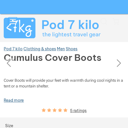
Search
Menu
Car
Pod 7 kilo
Clothing & shoes
Men
Shoes
Cumulus Cover Boots
previous
next
Photos
Photos
Show more
Cover Boots will provide your feet with warmth during cool nights in a
Show more
Show more
tent or a mountain shelter.
Read more
Show more
Show more
Customer reviews
100
%
5 ratings
Show more
Show more
Choose a variant
Size