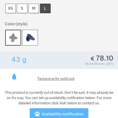
Show more
XS
S
M
L
Show more
Color (style)
Show more
Show more
Show more
78.10
€
43
g
Show more
Weight in grams. We check the weight of almost
Show more
Show more
(
€
64.55
excl. VAT)
Show more
This product is curre
Show more
Temporarily sold out
Show more
This product is currently out of stock. Don't be sad, it may already be
on it's way. You can set up availability notification below. For more
Show more
detailed information click 'Ask' below to contact us.
Availability notification