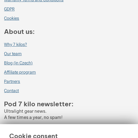
Verified customer
2022/11/20 17:52
GDPR
Cookies
Pěkně teplo...budou se hodit...nejen na cestách
About us:
Verified customer
2021/12/27 10:47
Why 7 kilos?
Jsou lehoučké, hřejivé.
Zdají se moc velké na danou velikost, ale asi to má své odůvodnění.
Our team
Blog (in Czech)
Affiliate program
Partners
Contact
Pod 7 kilo newsletter:
Ultralight gear news.
A few times a year, no spam!
Enter your e-mail
Cookie consent