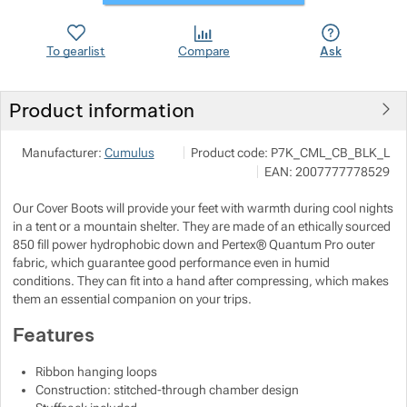
Show more
To gearlist
Compare
Ask
Product information
Pod 7 kilo
Show more
Manufacturer:
Cumulus
Product code:
P7K_CML_CB_BLK_L
Milady Horákové 546/50, 17000 Praha
EAN:
2007777778529
info@pod7kilo.cz
https://www.pod7kilo.cz
Our Cover Boots will provide your feet with warmth during cool nights
in a tent or a mountain shelter. They are made of an ethically sourced
Show more
850 fill power hydrophobic down and Pertex® Quantum Pro outer
fabric, which guarantee good performance even in humid
conditions. They can fit into a hand after compressing, which makes
Show more
them an essential companion on your trips.
Features
Show more
Show more
Ribbon hanging loops
Show more
Show more
Construction: stitched-through chamber design