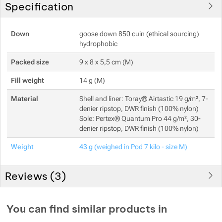
Specification
Show more
Down
goose down 850 cuin (ethical sourcing)
hydrophobic
Show more
Packed size
9 x 8 x 5,5 cm (M)
Fill weight
14 g (M)
Material
Shell and liner: Toray® Airtastic 19 g/m², 7-
denier ripstop, DWR finish (100% nylon)
Sole: Pertex® Quantum Pro 44 g/m², 30-
denier ripstop, DWR finish (100% nylon)
Weight
43 g
(weighed in Pod 7 kilo - size M)
Reviews (
3
)
Customer reviews
You can find similar products in