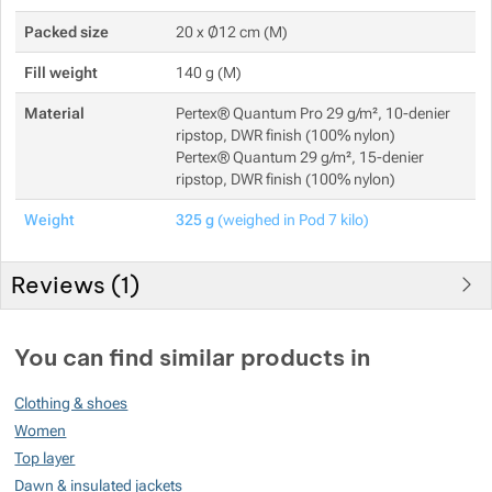
Packed size
20 x Ø12 cm (M)
Fill weight
140 g (M)
Material
Pertex® Quantum Pro 29 g/m², 10-denier
ripstop, DWR finish (100% nylon)
Pertex® Quantum 29 g/m², 15-denier
ripstop, DWR finish (100% nylon)
Weight
325 g
(weighed in Pod 7 kilo)
Reviews (
1
)
Customer reviews
You can find similar products in
100
Clothing & shoes
%
Women
Top layer
Dawn & insulated jackets