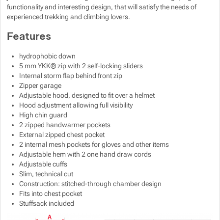
functionality and interesting design, that will satisfy the needs of
Show more
experienced trekking and climbing lovers.
Features
Show more
Show more
hydrophobic down
5 mm YKK® zip with 2 self-locking sliders
Show more
Show more
Internal storm flap behind front zip
Zipper garage
Show more
Show more
Adjustable hood, designed to fit over a helmet
Hood adjustment allowing full visibility
High chin guard
Show more
2 zipped handwarmer pockets
External zipped chest pocket
2 internal mesh pockets for gloves and other items
Show more
Show more
Adjustable hem with 2 one hand draw cords
Show more
Adjustable cuffs
Show more
Show more
Slim, technical cut
Construction: stitched-through chamber design
Fits into chest pocket
Show more
Stuffsack included