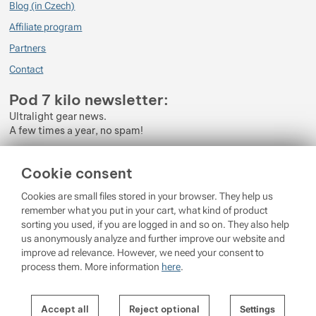
Blog (in Czech)
Affiliate program
(Autorka recenze dlouhodobě a zátěžově testuje vybavení pro Pod 7 kilo,
občas ji můžete potkat v kamenné prodejně. Více recenzí, gear listů a tipů
Partners
na cesty můžete najít na jejím blogu Viktorčina Cesta tam
Contact
www.ultraviktorka.net)
Pod 7 kilo newsletter:
Ultralight gear news.
A few times a year, no spam!
Enter your e-mail
Cookie consent
By subscribing to the newsletter, you agree to the processing of
Cookies are small files stored in your browser. They help us
Personal Data
.
remember what you put in your cart, what kind of product
sorting you used, if you are logged in and so on. They also help
Login
us anonymously analyze and further improve our website and
improve ad relevance. However, we need your consent to
process them. More information
here
.
© 2026 Pod 7 kilo
running on
Shopio
Settings per cookie category
Cookie settings
Accept all
Reject optional
Settings