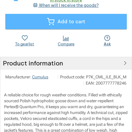
When will I receive the goods?
Show more
Add to cart
Show more
Show more
Show more
To gearlist
Compare
Ask
Show more
Show more
Product information
Pod 7 kilo
Show more
Show more
Manufacturer:
Cumulus
Product code:
P7K_CML_ILE_BLK_M
Milady Horákové 546/50, 17000 Praha
EAN:
2007777778246
info@pod7kilo.cz
https://www.pod7kilo.cz
A reliable choice for rough weather conditions. Filled with ethically
sourced Polish hydrophobic goose down and water-repellent
Pertex® Quantum Pro, it keeps you warm and dry, guaranteeing an
Show more
increased performance against high humidity. A technical cut, zipped
pockets, Velcro secured elasticated cuffs, a cord in the hips and a
Show more
regulated hood, big enough to fit over a helmet, are just a few of the
jacket’s features. This is a great combination of low weigh, high