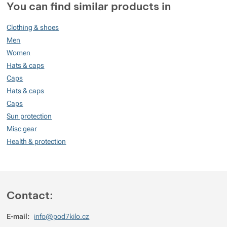
You can find similar products in
100
Clothing & shoes
%
Men
Women
Hats & caps
Rating
(
How do we rate products?
)
Caps
Hats & caps
5
100%
Reviews with ratings
Caps
4
0%
Reviews with ratings
Sun protection
3
Misc gear
0%
Reviews with ratings
Health & protection
2
0%
Reviews with ratings
1
0%
Reviews with ratings
You must be logged in to post reviews.
Contact:
Reviews
E-mail:
info@pod7kilo.cz
Tomáš Berdych
2026/07/27 15:45