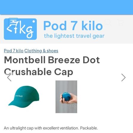
Search
Menu
Car
Pod 7 kilo
Clothing & shoes
Montbell Breeze Dot
Crushable Cap
Show more
previous
next
Photos
Photos
Show more
Show more
Show more
Show more
Show more
Show more
Show more
An ultralight cap with excellent ventilation. Packable.