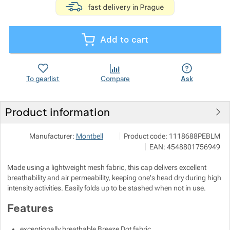
Show more
Show more
Add to cart
Show more
To gearlist
Compare
Ask
Show more
Show more
Product information
Pod 7 kilo
Show more
Manufacturer:
Montbell
Product code:
1118688PEBLM
Milady Horákové 546/50, 17000 Pr
EAN:
4548801756949
info@pod7kilo.cz
https://www.pod7kilo.cz
Made using a lightweight mesh fabric, this cap delivers excellent
breathability and air permeability, keeping one's head dry during high
intensity activities. Easily folds up to be stashed when not in use.
Features
exceptionally breathable Breeze Dot fabric