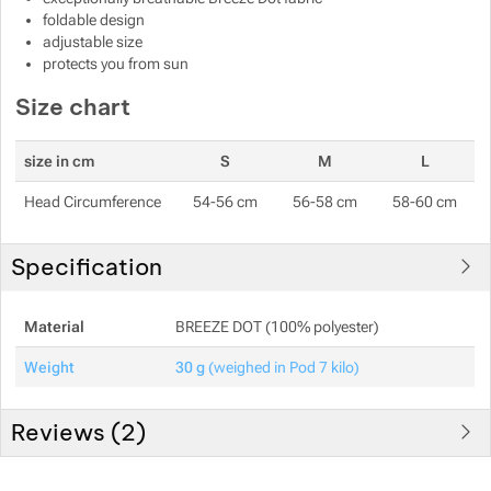
foldable design
adjustable size
protects you from sun
Size chart
size in cm
S
M
L
Head Circumference
54-56 cm
56-58 cm
58-60 cm
Specification
Material
BREEZE DOT (100% polyester)
Weight
30 g
(weighed in Pod 7 kilo)
Reviews (
2
)
Customer reviews