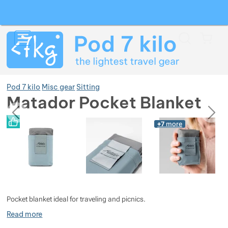
Search
Menu
Car
Pod 7 kilo
Misc gear
Sitting
Matador Pocket Blanket
previous
next
Photos
Photos
+7
more
Show more
Show more
Show more
Show more
Show more
Show more
Pocket blanket ideal for traveling and picnics.
Show more
Show more
Show more
Show more
Show more
Read more