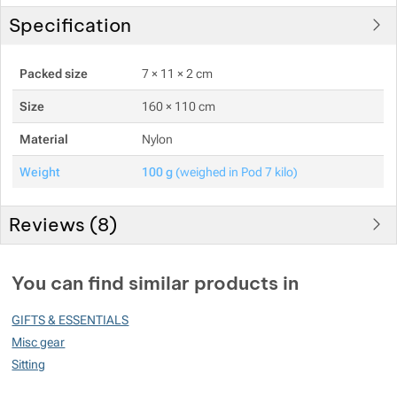
Specification
Packed size
7 × 11 × 2 cm
Size
160 × 110 cm
Material
Nylon
Weight
100 g
(weighed in Pod 7 kilo)
Reviews (
8
)
Customer reviews
You can find similar products in
96
GIFTS & ESSENTIALS
%
Misc gear
Sitting
Rating
(
How do we rate products?
)