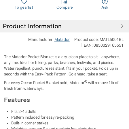
To gearlist
Compare
Ask
Show more
Show more
Product information
Show more
Manufacturer:
Matador
Product code:
MATL5001BL
Show more
EAN:
0850029165651
The Matador Pocket Blanket is a dry, clean place to sit – anywhere,
Show more
Show more
anytime. Ideal for hiking, parks, beaches, festivals, and picnics.
Water repellent, puncture resistant, fits in your pocket. Folds up in
seconds with the Easy-Pack Pattern. Go ahead, take a seat.
Show more
®
For every Ocean Pocket Blanket sold, Matedor
will remove 1lb of
trash from waterways.
Features
Fits 2-4 adults
Pattern included for easy re-packing
Built-in corner stakes
Weighted corners & sand pockets for windy days