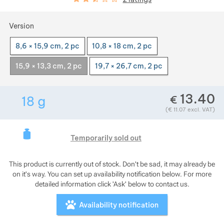
Show more
Choose a variant
Version
8,6 × 15,9 cm, 2 pc
10,8 × 18 cm, 2 pc
Show more
15,9 × 13,3 cm, 2 pc
19,7 × 26,7 cm, 2 pc
Show more
13.40
€
18
g
Show more
Weight in grams. We check the weight of almost 
(
€
11.07
excl. VAT)
This product is curre
Show more
Temporarily sold out
This product is currently out of stock. Don't be sad, it may already be
Show more
on it's way. You can set up availability notification below. For more
detailed information click 'Ask' below to contact us.
Show more
Availability notification
Show more
Show more