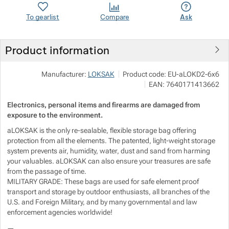
To gearlist
Compare
Ask
Show more
Show more
Show more
Show more
Product information
Show more
Show more
Show more
Manufacturer:
LOKSAK
Product code:
EU-aLOKD2-6x6
Show more
Show more
Show more
EAN:
7640171413662
Electronics, personal items and firearms are damaged from
Show more
Show more
Show more
exposure to the environment.
aLOKSAK is the only re-sealable, flexible storage bag offering
Show more
Show more
protection from all the elements. The patented, light-weight storage
Show more
system prevents air, humidity, water, dust and sand from harming
your valuables. aLOKSAK can also ensure your treasures are safe
Show more
Show more
Show more
Show more
from the passage of time.
MILITARY GRADE: These bags are used for safe element proof
Show more
Show more
transport and storage by outdoor enthusiasts, all branches of the
U.S. and Foreign Military, and by many governmental and law
enforcement agencies worldwide!
Show more
Show more
Show more
Show more