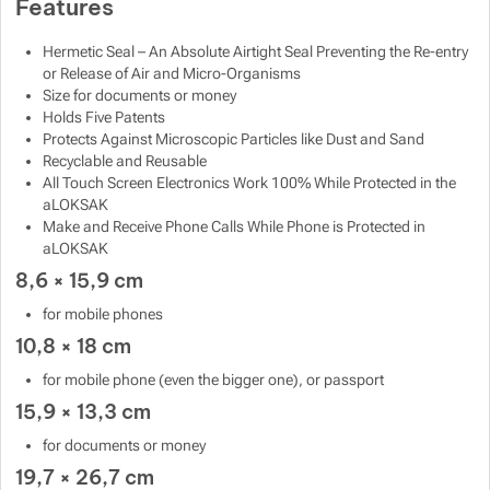
Features
Show more
Show more
Hermetic Seal – An Absolute Airtight Seal Preventing the Re-entry
or Release of Air and Micro-Organisms
Show more
Size for documents or money
Holds Five Patents
Protects Against Microscopic Particles like Dust and Sand
Show more
Show more
Recyclable and Reusable
All Touch Screen Electronics Work 100% While Protected in the
aLOKSAK
Show more
Make and Receive Phone Calls While Phone is Protected in
aLOKSAK
Show more
8,6 × 15,9 cm
for mobile phones
Show more
10,8 × 18 cm
for mobile phone (even the bigger one), or passport
15,9 × 13,3 cm
for documents or money
19,7 × 26,7 cm