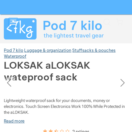
Search
Menu
Car
Pod 7 kilo
Luggage & organization
Stuffsacks & pouches
Waterproof
LOKSAK aLOKSAK
Show more
wateproof sack
previous
next
Photos
Show more
Photos
Lightweight waterproof sack for your documents, money or
Show more
electronics. Touch Screen Electronics Work 100% While Protected in
the aLOKSAK.
Show more
Read more
Customer reviews
50
%
2 ratings