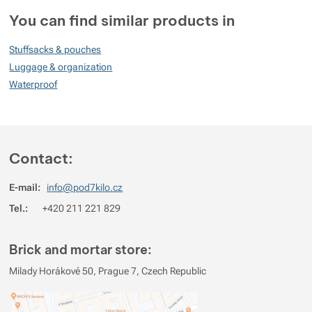
Customer reviews
You can find similar products in
50
Stuffsacks & pouches
%
Luggage & organization
Waterproof
Rating
(
How do we rate products?
)
5
0%
Reviews with ratings
Contact:
4
50%
Reviews with ratings
E-mail:
info@pod7kilo.cz
3
0%
Reviews with ratings
Tel.:
+420 211 221 829
2
0%
Reviews with ratings
1
50%
Reviews with ratings
Brick and mortar store:
You must be logged in to post reviews.
Milady Horákové 50, Prague 7, Czech Republic
Reviews