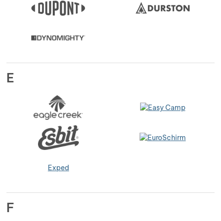
E
Exped
F