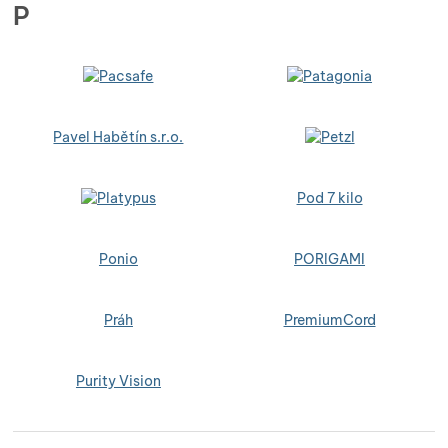
P
Pavel Habětín s.r.o.
Pod 7 kilo
Ponio
PORIGAMI
Práh
PremiumCord
Purity Vision