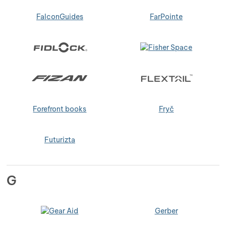
FalconGuides
FarPointe
Forefront books
Fryč
Futurizta
G
Gerber