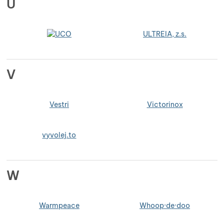
U
ULTREIA, z.s.
V
Vestri
Victorinox
vyvolej.to
W
Warmpeace
Whoop·de·doo