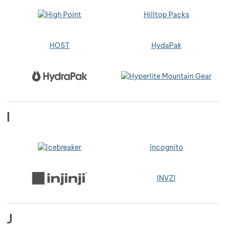
Hilltop Packs
HOST
HydaPak
I
Incognito
INVZI
J