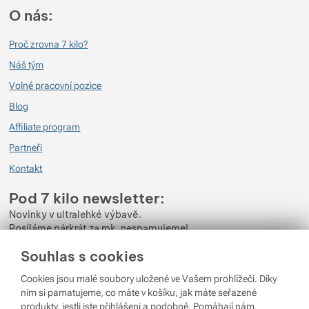
O nás:
Proč zrovna 7 kilo?
Náš tým
Volné pracovní pozice
Blog
Affiliate program
Partneři
Kontakt
Pod 7 kilo newsletter:
Novinky v ultralehké výbavě.
Posíláme párkrát za rok, nespamujeme!
Souhlas s cookies
Zadejte váš e-mail
Cookies jsou malé soubory uložené ve Vašem prohlížeči. Díky
Odběrem newsletteru souhlasíte se zpracováním
Osobních údajů
.
nim si pamatujeme, co máte v košíku, jak máte seřazené
produkty, jestli jste přihlášeni a podobně. Pomáhají nám