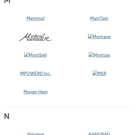
M
Mammut
MamTam
MPOWERD Inc.
Mungo Hero
N
Nalgene
NANOBAG