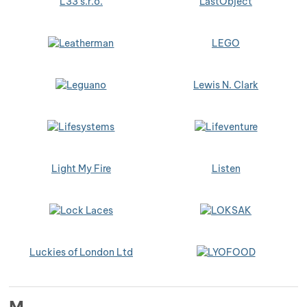
L33 s.r.o.
LastObject
LEGO
Lewis N. Clark
Light My Fire
Listen
Luckies of London Ltd