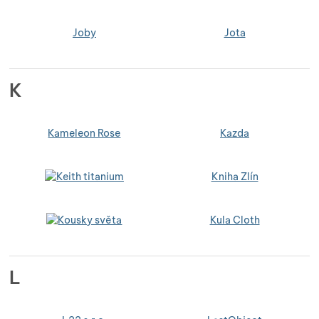
Joby
Jota
K
Kameleon Rose
Kazda
Kniha Zlín
Kula Cloth
L