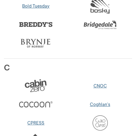
Bold Tuesday
Zobrazit více
Zobrazit více
Zobrazit více
Zobrazit více
Zobrazit více
C
CNOC
Coghlan's
CPRESS