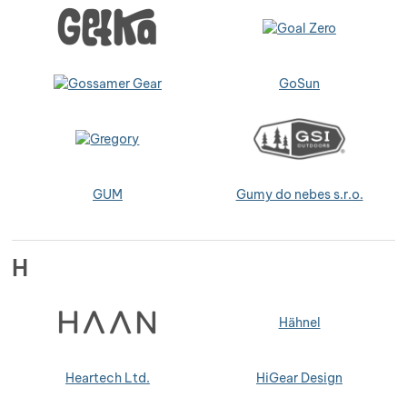
GoSun
GUM
Gumy do nebes s.r.o.
H
Hähnel
Heartech Ltd.
HiGear Design