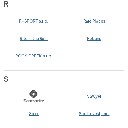
R
R-SPORT s.r.o.
Rare Places
Rite in the Rain
Robens
ROCK CREEK s.r.o.
S
Sawyer
Saxx
Scottevest, Inc.