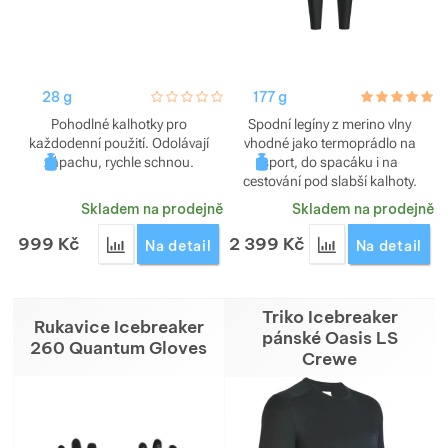
28 g
hodnoceni_zakazniku
0 / 5
177 g
hodnoceni_za
5.0 / 5
Pohodlné kalhotky pro
Spodní legíny z merino vlny
každodenní použití. Odolávají
vhodné jako termoprádlo na
zápachu, rychle schnou.
sport, do spacáku i na
cestování pod slabší kalhoty.
Funkční, odolávají zápachu.
Skladem na prodejně
Skladem na prodejně
999
Kč
2 399
Kč
Přidat 'Kalhotky Icebreaker dámské Siren Hipkini'
Přidat 'Legíny Ic
Na detail
Na detail
Triko Icebreaker
Rukavice Icebreaker
pánské Oasis LS
260 Quantum Gloves
Crewe