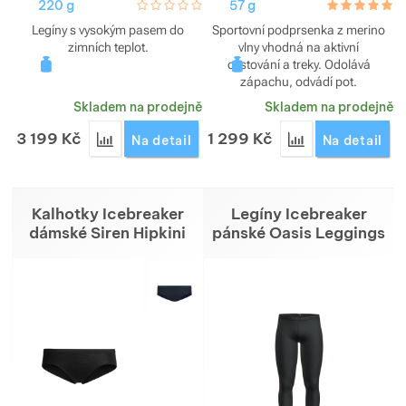
220 g
hodnoceni_zakazniku
0 / 5
57 g
hodnoceni_za
5.0 / 5
Legíny s vysokým pasem do
Sportovní podprsenka z merino
zimních teplot.
vlny vhodná na aktivní
cestování a treky. Odolává
zápachu, odvádí pot.
Skladem na prodejně
Skladem na prodejně
3 199
Kč
1 299
Kč
Přidat 'Legíny Icebreaker dámské 260 Tech High R
Přidat 'Podprsenk
Na detail
Na detail
Kalhotky Icebreaker
Legíny Icebreaker
dámské Siren Hipkini
pánské Oasis Leggings