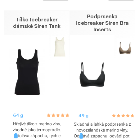
Podprsenka
Tílko Icebreaker
Icebreaker Siren Bra
dámské Siren Tank
Inserts
64 g
hodnoceni_zakazniku
5.0 / 5
49 g
hodnoceni_za
4.7 / 5
Hřejivé tílko z merino vlny,
Skladná a lehká podprsenka z
vhodné jako termoprádlo.
novozélandské merino vlny.
Odolává zápachu, rychle
Odolává zápachu, odvádí pot.