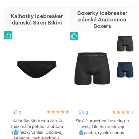
Boxerky Icebreaker
Zobrazit více
Zobrazit více
Kalhotky Icebreaker
pánské Anatomica
dámské Siren Bikini
Boxers
Zobrazit více
Zobrazit více
Zobrazit více
21 g
hodnoceni_zakazniku
5.0 / 5
65 g
hodnoceni_za
4.2 / 5
Kalhotky, které vám zaručí
Skvělé prověřené boxerky na
maximální pohodlí a přitom
cesty. Dlouho odolávají
mají hezký vzhled. Odolávají
zápachu, rychle schnou.
zápachu, rychle schnou.