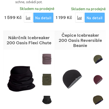
schne, odvádí pot.
Skladem na prodejně
Skladem na prodejně
1 599
Kč
1 199
Kč
Přidat 'Tílko Icebreaker dámské Siren Tank' k por
Přidat 'Podprsenk
Na detail
Na detail
Čepice Icebreaker
Nákrčník Icebreaker
200 Oasis Reversible
200 Oasis Flexi Chute
Beanie