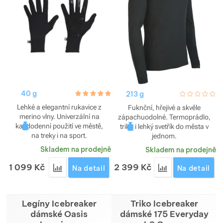
40 g
hodnoceni_zakazniku
5.0 / 5
213 g
hodnoceni_za
0 / 5
Lehké a elegantní rukavice z
Fuknční, hřejivé a skvěle
merino vlny. Univerzální na
zápachuodolné. Termoprádlo,
každodenní použití ve městě,
triko i lehký svetřík do města v
na treky i na sport.
jednom.
Skladem na prodejně
Skladem na prodejně
1 099
Kč
2 399
Kč
Přidat 'Rukavice Icebreaker 260 Quantum Gloves' 
Přidat 'Triko Ice
Na detail
Na detail
Legíny Icebreaker
Triko Icebreaker
dámské Oasis
dámské 175 Everyday