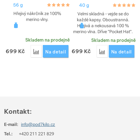
56 g
hodnoceni_zakazniku
5.0 / 5
40 g
hodnoceni_za
5.0 / 5
Hřejivý nákrčník ze 100%
Velmi skladná - vejde se do
merino vlny.
každé kapsy. Oboustranná.
Hřejivá a nekousavá 100 %
merino vlna. Dříve "Pocket Hat".
Skladem na prodejně
Skladem na prodejně
699
Kč
699
Kč
Přidat 'Nákrčník Icebreaker 200 Oasis Flexi Chute'
Přidat 'Čepice Ic
Na detail
Na detail
Kontakt:
E-mail:
info@pod7kilo.cz
Tel.:
+420 211 221 829