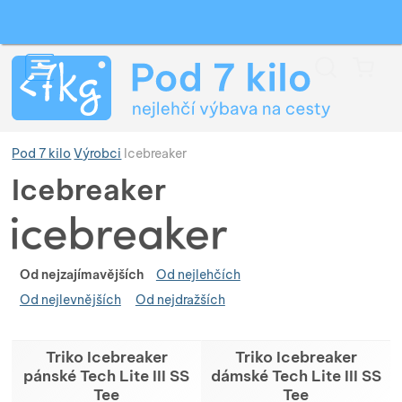
Vyhledávání
Menu
Koš
Pod 7 kilo
Výrobci
Icebreaker
Icebreaker
Zobrazit více
Zobrazit více
Zobrazit více
Řaz
Od nejzajímavějších
Od nejlehčích
Od nejlevnějších
Od nejdražších
Zobrazit více
Zobrazit více
Zobrazit více
Produkty
Triko Icebreaker
Triko Icebreaker
Zobrazit více
Zobrazit více
Zobrazit více
Zobrazit více
Zobrazit více
pánské Tech Lite III SS
dámské Tech Lite III SS
Tee
Tee