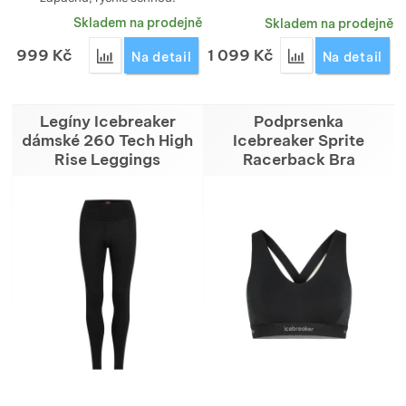
Skladem na prodejně
Skladem na prodejně
999
Kč
1 099
Kč
Přidat 'Kalhotky Icebreaker dámské Siren Bikini' k
Přidat 'Boxerky 
Na detail
Na detail
Legíny Icebreaker
Podprsenka
dámské 260 Tech High
Icebreaker Sprite
Rise Leggings
Racerback Bra