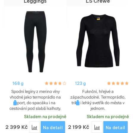
Leggings
LS Crewe
168 g
hodnoceni_zakazniku
3.7 / 5
123 g
hodnoceni_za
5.0 / 5
Spodní legíny z merino vlny
Fuknční, hřejivé a
vhodné jako termoprádlo na
zápachuodolné. Termoprádlo,
sport, do spacáku i na
triko i lehký svetřík do města v
cestování pod slabší kalhoty.
jednom.
Funkční, odolávají zápachu.
Skladem na prodejně
Skladem na prodejně
2 399
Kč
2 199
Kč
Přidat 'Legíny Icebreaker dámské Oasis Leggings'
Přidat 'Triko Ice
Na detail
Na detail