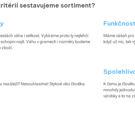
kritérií sestavujeme sortiment?
ry
Funkčnos
cestách váha i velikost. Vybíráme proto ty nejlehčí
Máme vášeň pro v
e schopni najít. Váhu v gramech i rozměry budeme
když už nic, tak v
 zboží.
Spolehliv
u nezáleží? Nesouhlasíme! Stylové věci člověka
K čemu je člověku
mnohdy jednoduché
výrobky a to na z