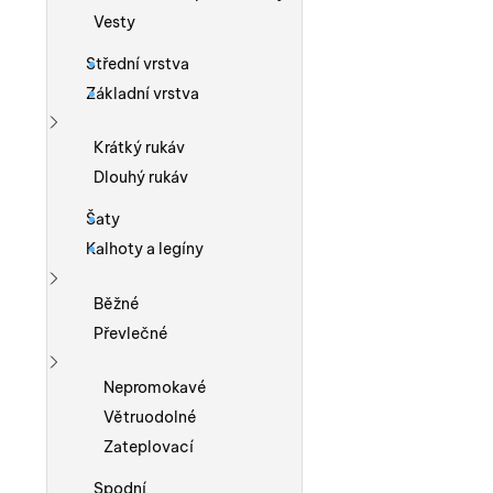
Vesty
Střední vrstva
Základní vrstva
Zobrazit více
Krátký rukáv
Dlouhý rukáv
Šaty
Kalhoty a legíny
Zobrazit více
Běžné
Převlečné
Zobrazit více
Nepromokavé
Větruodolné
Zateplovací
Spodní