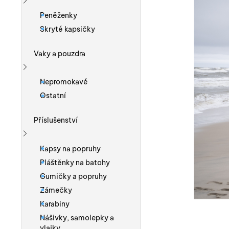
Zobrazit více
Peněženky
Skryté kapsičky
Vaky a pouzdra
Zobrazit více
Nepromokavé
Ostatní
Příslušenství
Zobrazit více
Kapsy na popruhy
Pláštěnky na batohy
Gumičky a popruhy
Zámečky
Karabiny
Nášivky, samolepky a
vlajky