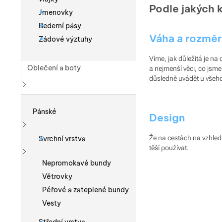
Podle jakých 
Jmenovky
Bederní pásy
Váha a rozmě
Zádové výztuhy
Víme, jak důležitá je na 
Oblečení a boty
a nejmenší věci, co jsm
důsledně uvádět u všeho
Zobrazit více
Pánské
Design
Zobrazit více
Že na cestách na vzhled
Svrchní vrstva
těší používat.
Zobrazit více
Nepromokavé bundy
Větrovky
Péřové a zateplené bundy
Vesty