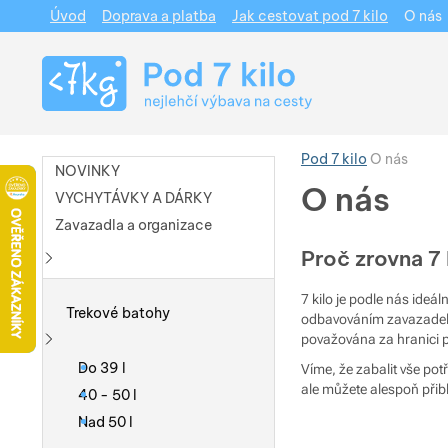
Úvod
Doprava a platba
Jak cestovat pod 7 kilo
O nás
Navigace
Pod 7 kilo
O nás
NOVINKY
O nás
VYCHYTÁVKY A DÁRKY
Zavazadla a organizace
Proč zrovna 7 
Zobrazit více
7 kilo je podle nás ide
Trekové batohy
odbavováním zavazadel. Z
považována za hranici pr
Zobrazit více
Do 39 l
Víme, že zabalit vše pot
ale můžete alespoň přiblí
40 - 50 l
Nad 50 l