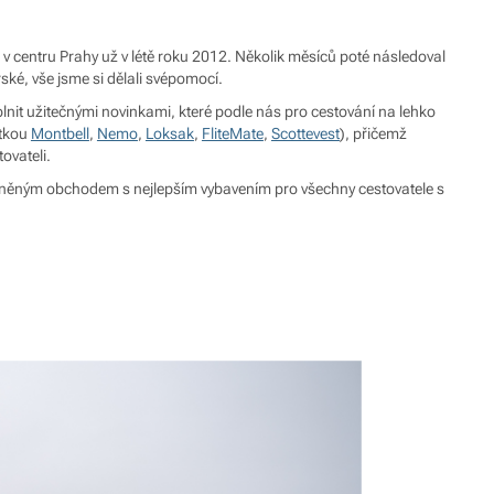
v centru Prahy už v létě roku 2012. Několik měsíců poté následoval
ské, vše jsme si dělali svépomocí.
nit užitečnými novinkami, které podle nás pro cestování na lehko
átkou
Montbell
,
Nemo
,
Loksak
,
FliteMate
,
Scottevest
), přičemž
ovateli.
vysněným obchodem s nejlepším vybavením pro všechny cestovatele s