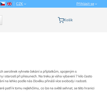
CZK
Přihlásit se
CS
EN
Jazyková verze
Košík
ech aerolinek vyhnete čekání a příplatkům, spojeným s
 i starostí při přesunech. Na treku je váha vybavení 7 kilo často
ní na lehko podle nás člověku přináší více svobody i radosti.
é patří k tomu nejlehčímu, co lze na světě sehnat, se této hranici