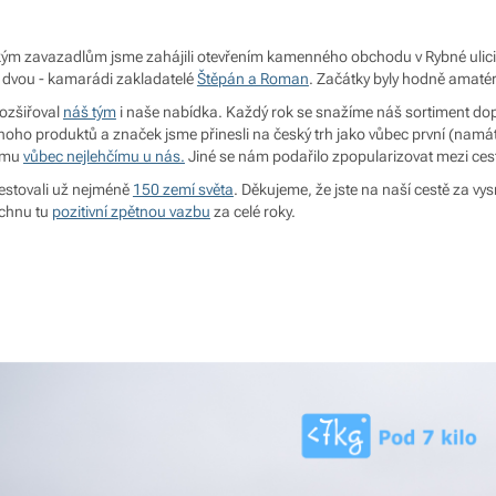
hkým zavazadlům jsme zahájili otevřením kamenného obchodu v Rybné ulici 
e dvou - kamarádi zakladatelé
Štěpán a Roman
. Začátky byly hodně amatér
ozšiřoval
náš tým
i naše nabídka. Každý rok se snažíme náš sortiment dopl
noho produktů a značek jsme přinesli na český trh jako vůbec první (nam
tomu
vůbec nejlehčímu u nás.
Jiné se nám podařilo zpopularizovat mezi cest
cestovali už nejméně
150 zemí světa
. Děkujeme, že jste na naší cestě za 
echnu tu
pozitivní zpětnou vazbu
za celé roky.