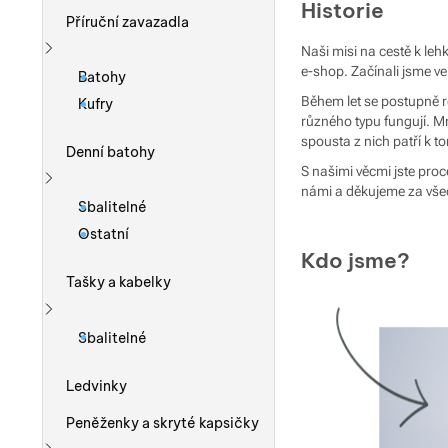
Historie
Příruční zavazadla
Naši misi na cestě k le
Zobrazit více
e-shop. Začínali jsme v
Batohy
Během let se postupně r
Kufry
různého typu fungují. M
spousta z nich patří k 
Denní batohy
S našimi věcmi jste pro
námi a děkujeme za vš
Zobrazit více
Sbalitelné
Ostatní
Kdo jsme?
Tašky a kabelky
Zobrazit více
Sbalitelné
Ledvinky
Peněženky a skryté kapsičky