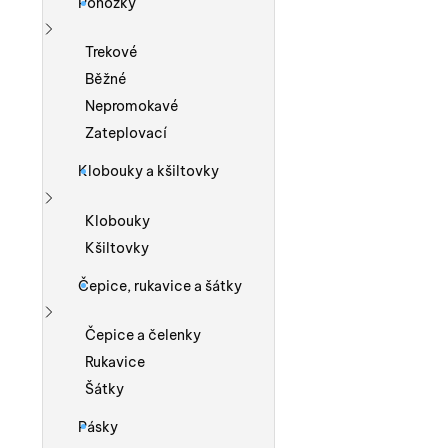
Ponožky
Zobrazit více
Trekové
Běžné
Nepromokavé
Zateplovací
Klobouky a kšiltovky
Zobrazit více
Klobouky
Kšiltovky
Čepice, rukavice a šátky
Zobrazit více
Čepice a čelenky
Rukavice
Šátky
Pásky