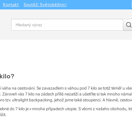
Kontakt
Soutěž: Světoběžníci
Vyhledávání
kilo?
ální váha na cestování. Se zavazadlem s váhou
pod 7 kilo
se totiž téměř u vš
ároveň vás 7 kilo na zádech příliš nezatíží a ušetříte si tak mnoho námahy
o tzv. ultralight backpacking, jehož jsme také stoupenci. A hlavně, cestová
řebné do 7 kilo je v mnoha případech utopie. S věcmi z našeho obchodu, kter
žit.