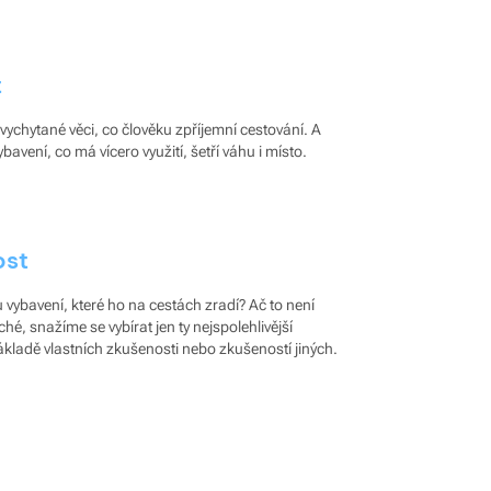
t
ychytané věci, co člověku zpříjemní cestování. A
ybavení, co má vícero využití, šetří váhu i místo.
ost
 vybavení, které ho na cestách zradí? Ač to není
, snažíme se vybírat jen ty nejspolehlivější
ákladě vlastních zkušenosti nebo zkušeností jiných.