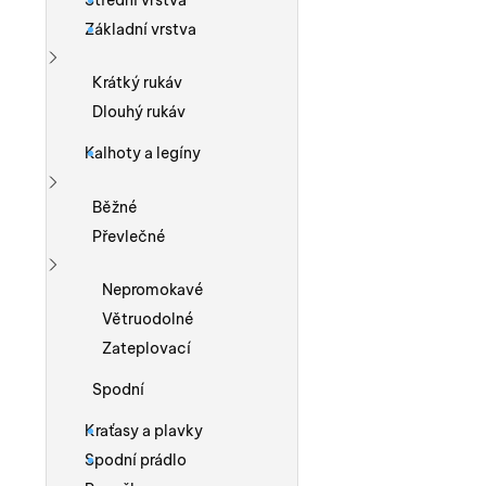
Střední vrstva
Základní vrstva
Zobrazit více
Krátký rukáv
Dlouhý rukáv
Kalhoty a legíny
Zobrazit více
Běžné
Převlečné
Zobrazit více
Nepromokavé
Větruodolné
Zateplovací
Spodní
Kraťasy a plavky
Spodní prádlo