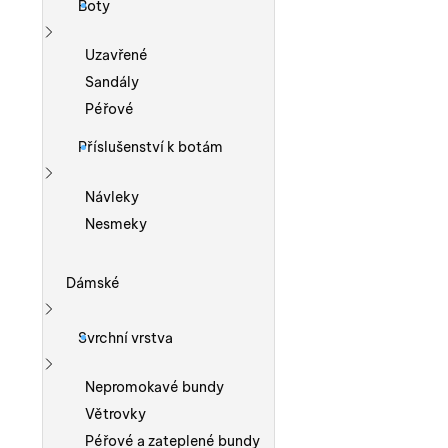
Boty
Zobrazit více
Uzavřené
Sandály
Péřové
Příslušenství k botám
Zobrazit více
Návleky
Nesmeky
Dámské
Zobrazit více
Svrchní vrstva
Zobrazit více
Nepromokavé bundy
Větrovky
Péřové a zateplené bundy