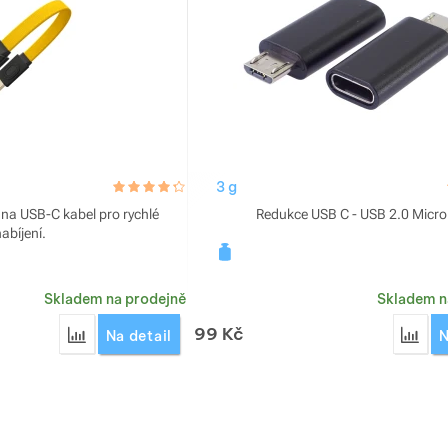
hodnoceni_zakazniku
4.3 / 5
3 g
na USB-C kabel pro rychlé
Redukce USB C - USB 2.0 Micro
nabíjení.
Skladem na prodejně
Skladem n
99
Kč
Přidat 'Kabel USB-C Nitecore NLink10' k porovnání
Přid
Na detail
N