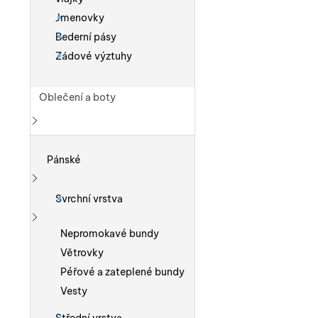
Jmenovky
Bederní pásy
Zádové výztuhy
Oblečení a boty
Zobrazit více
Pánské
Zobrazit více
Svrchní vrstva
Zobrazit více
Nepromokavé bundy
Větrovky
Péřové a zateplené bundy
Vesty