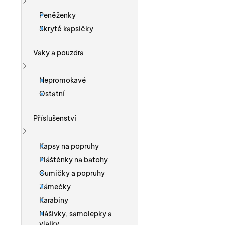
Zobrazit více
Peněženky
Skryté kapsičky
Vaky a pouzdra
Zobrazit více
Nepromokavé
Ostatní
Příslušenství
Zobrazit více
Kapsy na popruhy
Pláštěnky na batohy
Gumičky a popruhy
Zámečky
Karabiny
Nášivky, samolepky a
vlajky