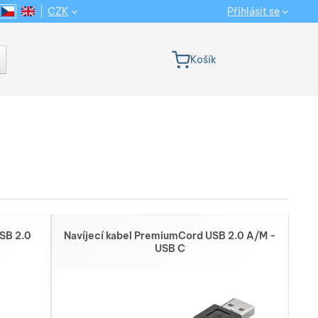
CZK
Přihlásit se
CS
EN
Jazyková verze
Košík
Řazení od NEJZAJÍMAVĚJŠÍCH: Produkty řadíme od nejnovějších přes 
Zobrazit více
SB 2.0
Navíjecí kabel PremiumCord USB 2.0 A/M -
USB C