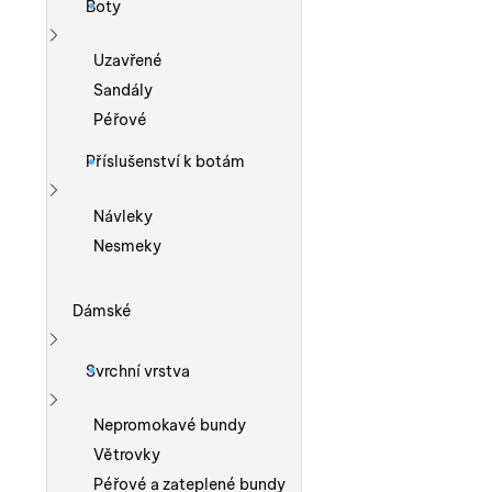
Boty
Zobrazit více
Uzavřené
Sandály
Péřové
Příslušenství k botám
Zobrazit více
Návleky
Nesmeky
Dámské
Zobrazit více
Svrchní vrstva
Zobrazit více
Nepromokavé bundy
Větrovky
Péřové a zateplené bundy