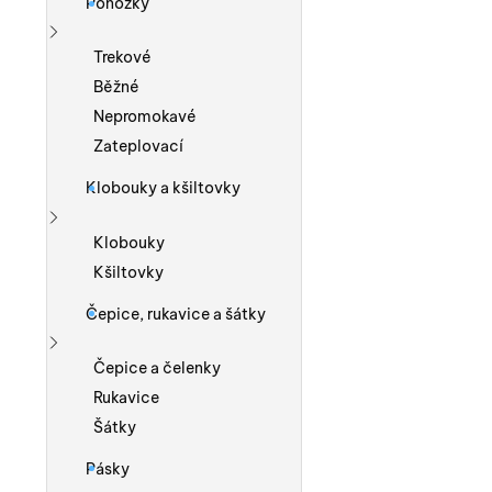
Ponožky
Zobrazit více
Trekové
Běžné
Nepromokavé
Zateplovací
Klobouky a kšiltovky
Zobrazit více
Klobouky
Kšiltovky
Čepice, rukavice a šátky
Zobrazit více
Čepice a čelenky
Rukavice
Šátky
Pásky