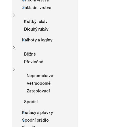
Střední vrstva
Základní vrstva
Zobrazit více
Krátký rukáv
Dlouhý rukáv
Kalhoty a legíny
Zobrazit více
Běžné
Převlečné
Zobrazit více
Nepromokavé
Větruodolné
Zateplovací
Spodní
Kraťasy a plavky
Spodní prádlo