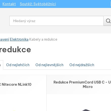
Kontakt
Soutěž: Světoběžníci
Vyhledávání
bavení
Elektronika
Kabely a redukce
 redukce
h
Od nejlehčích
Od nejlevnějších
Od nejdražších
Redukce PremiumCord USB C - U
 Nitecore NLink10
Micro