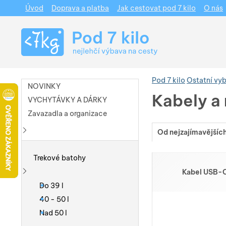
Úvod
Doprava a platba
Jak cestovat pod 7 kilo
O nás
Navigace
Pod 7 kilo
Ostatní vy
NOVINKY
Kabely a
VYCHYTÁVKY A DÁRKY
Zavazadla a organizace
Od nejzajímavějšíc
Zobrazit více
Produkty
Trekové batohy
Kabel USB-C
Zobrazit více
Do 39 l
40 - 50 l
Nad 50 l