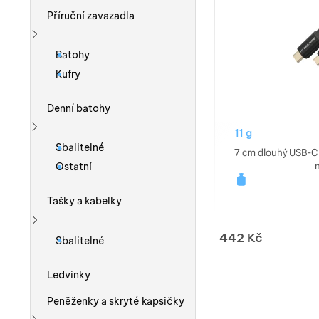
Příruční zavazadla
Zobrazit více
Batohy
Kufry
Denní batohy
11 g
Zobrazit více
Sbalitelné
7 cm dlouhý USB-C 
Ostatní
Tašky a kabelky
Zobrazit více
442
Kč
Sbalitelné
Ledvinky
Peněženky a skryté kapsičky