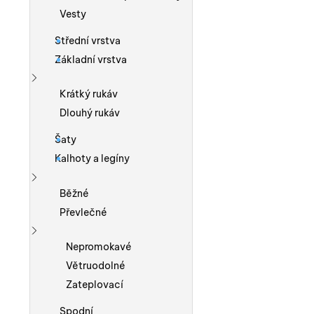
Vesty
Střední vrstva
Základní vrstva
Zobrazit více
Krátký rukáv
Dlouhý rukáv
Šaty
Kalhoty a legíny
Zobrazit více
Běžné
Převlečné
Zobrazit více
Nepromokavé
Větruodolné
Zateplovací
Spodní