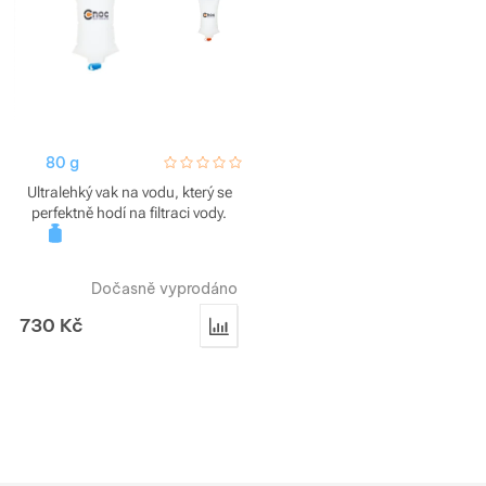
80 g
hodnoceni_zakazniku
0 / 5
Ultralehký vak na vodu, který se
perfektně hodí na filtraci vody.
Dočasně vyprodáno
730
Kč
Přidat 'Vak na vodu CNOC 28mm Vect