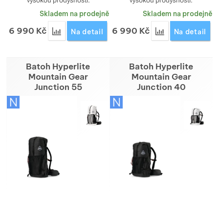
vysokou prodyšností.
vysokou prodyšností.
Skladem na prodejně
Skladem na prodejně
6 990
Kč
6 990
Kč
Přidat 'Bunda Montbell Versalite Jacket pánská' k
Přidat 'Bunda Mon
Na detail
Na detail
Batoh Hyperlite
Batoh Hyperlite
Mountain Gear
Mountain Gear
Junction 55
Junction 40