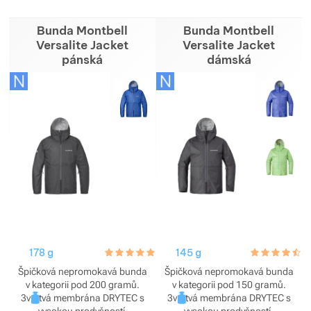
Bunda Montbell
Bunda Montbell
Versalite Jacket
Versalite Jacket
pánská
dámská
178 g
hodnoceni_zakazniku
5.0 / 5
145 g
hodnoceni_za
4.5 / 5
Špičková nepromokavá bunda
Špičková nepromokavá bunda
v kategorii pod 200 gramů.
v kategorii pod 150 gramů.
3vrstvá membrána DRYTEC s
3vrstvá membrána DRYTEC s