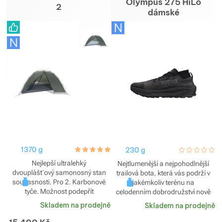
Olympus 275 HiLo
2
dámské
Zobrazit více
Zobrazit více
Zobrazit více
Zobrazit více
Zobrazit více
1370 g
hodnoceni_zakazniku
5.0 / 5
230 g
hodnoceni_za
0 / 5
Nejlepší ultralehký
Nejtlumenější a nejpohodlnější
dvouplášťový samonosný stan
trailová bota, která vás podrží v
současnosti. Pro 2. Karbonové
jakémkoliv terénu na
tyče. Možnost podepřít
celodenním dobrodružství nově
trekovými holemi.
se svrškem z materiálu Matryx.
Skladem na prodejně
Skladem na prodejně