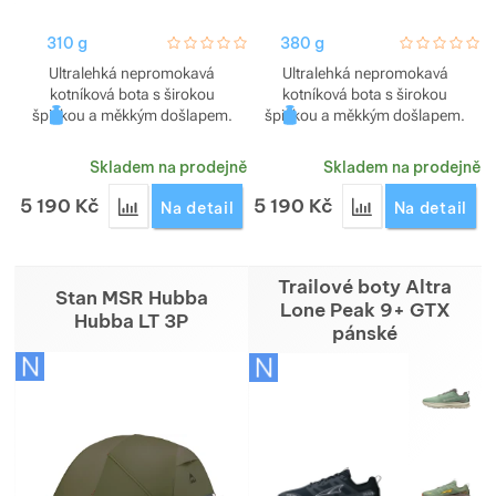
310 g
hodnoceni_zakazniku
0 / 5
380 g
hodnoceni_za
0 / 5
Ultralehká nepromokavá
Ultralehká nepromokavá
kotníková bota s širokou
kotníková bota s širokou
špičkou a měkkým došlapem.
špičkou a měkkým došlapem.
Skladem na prodejně
Skladem na prodejně
5 190
Kč
5 190
Kč
Přidat 'Trailové boty Altra Timp 6 Mid GTX dámské
Přidat 'Trailové 
Na detail
Na detail
Trailové boty Altra
Stan MSR Hubba
Lone Peak 9+ GTX
Hubba LT 3P
pánské