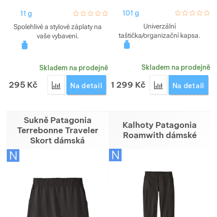
101 g
hodnoceni_za
0 / 5
11 g
hodnoceni_zakazniku
0 / 5
Univerzální
Spolehlivé a stylové záplaty na
taštička/organizační kapsa.
vaše vybavení.
Skladem na prodejně
Skladem na prodejně
295
Kč
1 299
Kč
Přidat 'Záplata Gear Aid Tenacious Gear patches' 
Přidat 'Kapsička 
Na detail
Na detail
Sukně Patagonia
Kalhoty Patagonia
Terrebonne Traveler
Roamwith dámské
Skort dámská