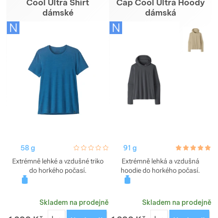
Cool Ultra Shirt
Cap Cool Ultra Hoody
dámské
dámská
58 g
hodnoceni_zakazniku
0 / 5
91 g
hodnoceni_za
5.0 / 5
Extrémně lehké a vzdušné triko
Extrémně lehká a vzdušná
do horkého počasí.
hoodie do horkého počasí.
Skladem na prodejně
Skladem na prodejně