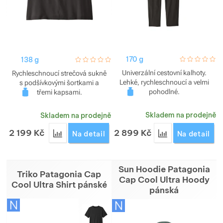
170 g
hodnoceni_za
0 / 5
138 g
hodnoceni_zakazniku
0 / 5
Univerzální cestovní kalhoty.
Rychleschnoucí strečová sukně
Lehké, rychleschnoucí a velmi
s podšívkovými šortkami a
pohodlné.
třemi kapsami.
Skladem na prodejně
Skladem na prodejně
2 199
Kč
2 899
Kč
Přidat 'Sukně Patagonia Terrebonne Traveler Skor
Přidat 'Kalhoty 
Na detail
Na detail
Sun Hoodie Patagonia
Triko Patagonia Cap
Cap Cool Ultra Hoody
Cool Ultra Shirt pánské
pánská