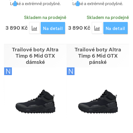
Lehké a extrémně prodyšné.
Lehké a extrémně prodyšné.
Skladem na prodejně
Skladem na prodejně
3 890
Kč
3 890
Kč
Přidat 'Boty Altra Escalante Racer 2 dámské' k po
Přidat 'Boty Altr
Na detail
Na detail
Trailové boty Altra
Trailové boty Altra
Timp 6 Mid GTX
Timp 6 Mid GTX
dámské
pánské