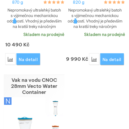
870 g
hodnoceni_zakazniku
5.0 / 5
820 g
hodnoceni_za
5.0 / 5
Nepromokavý ultralehký batoh
Nepromokavý ultralehký batoh
s výjimečnou mechanickou
s výjimečnou mechanickou
odolností. Vhodný je především
odolností. Vhodný je především
na kratší treky náročným
na kratší treky náročným
terénem. 55+10 l.
terénem. 40+10 l.
Skladem na prodejně
Skladem na prodejně
10 490
Kč
9 990
Kč
Přidat 'Batoh Hyperlite Mountain Gear Junction 55' k porovnán
Přidat 'Batoh Hyp
Na detail
Na detail
Vak na vodu CNOC
28mm Vecto Water
Container