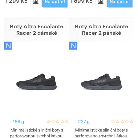
1 299
Kč
1 899
Kč
Přidat 'Triko Patagonia Cap Cool Ultra Shirt dámsk
Přidat 'Sun Hood
Na detail
Na detail
Boty Altra Escalante
Boty Altra Escalante
Racer 2 dámské
Racer 2 pánské
188 g
hodnoceni_zakazniku
0 / 5
227 g
hodnoceni_za
0 / 5
Minimalistické silniční boty s
Minimalistické silniční boty s
perforovanou svrchní látkou.
perforovanou svrchní látkou.