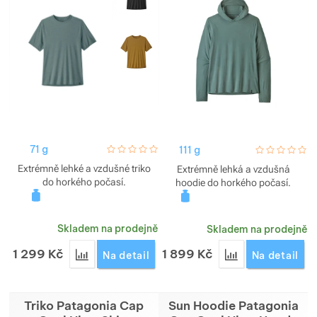
71 g
hodnoceni_zakazniku
0 / 5
111 g
hodnoceni_za
0 / 5
Extrémně lehké a vzdušné triko
Extrémně lehká a vzdušná
do horkého počasí.
hoodie do horkého počasí.
Skladem na prodejně
Skladem na prodejně
1 299
Kč
1 899
Kč
Přidat 'Triko Patagonia Cap Cool Ultra Shirt pánsk
Přidat 'Sun Hood
Na detail
Na detail
Triko Patagonia Cap
Sun Hoodie Patagonia