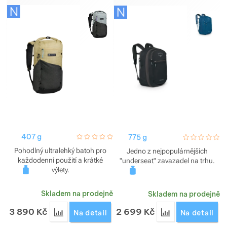
407 g
hodnoceni_zakazniku
0 / 5
775 g
hodnoceni_za
0 / 5
Pohodlný ultralehký batoh pro
Jedno z nejpopulárnějších
každodenní použití a krátké
"underseat" zavazadel na trhu.
výlety.
Skladem na prodejně
Skladem na prodejně
3 890
Kč
2 699
Kč
Přidat 'Batoh Gossamer Gear Vetta 20' k porovnán
Přidat 'Batoh Osp
Na detail
Na detail