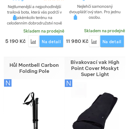
Nejlehčí samonosný
Nejtlumenější a nejpohodlnější
dvouplášťový stan. Pro jednu
trailová bota, která vás podrží v
osobu.
jakémkoliv terénu na
celodenním dobrodružství nově
se svrškem z materiálu Matryx.
Skladem na prodejně
Skladem na prodejně
5 190
Kč
11 980
Kč
Přidat 'Trailové boty Altra Olympus 275 HiLo pánsk
Přidat 'Stan Goss
Na detail
Na detail
Bivakovací vak High
Hůl Montbell Carbon
Point Cover Moskyt
Folding Pole
Super Light