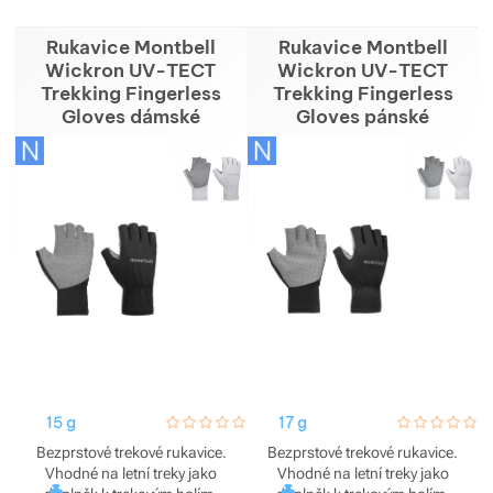
Rukavice Montbell
Rukavice Montbell
Wickron UV-TECT
Wickron UV-TECT
Trekking Fingerless
Trekking Fingerless
Gloves dámské
Gloves pánské
15 g
hodnoceni_zakazniku
0 / 5
17 g
hodnoceni_za
0 / 5
Bezprstové trekové rukavice.
Bezprstové trekové rukavice.
Vhodné na letní treky jako
Vhodné na letní treky jako