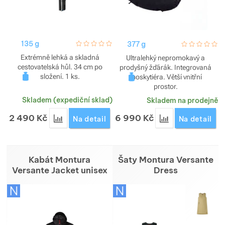
135 g
hodnoceni_zakazniku
0 / 5
377 g
hodnoceni_za
0 / 5
Extrémně lehká a skladná
Ultralehký nepromokavý a
cestovatelská hůl. 34 cm po
prodyšný žďárák. Integrovaná
složení. 1 ks.
moskytiéra. Větší vnitřní
prostor.
Skladem (expediční sklad)
Skladem na prodejně
2 490
Kč
6 990
Kč
Přidat 'Hůl Montbell Carbon Folding Pole' k porovn
Přidat 'Bivakovac
Na detail
Na detail
Kabát Montura
Šaty Montura Versante
Versante Jacket unisex
Dress