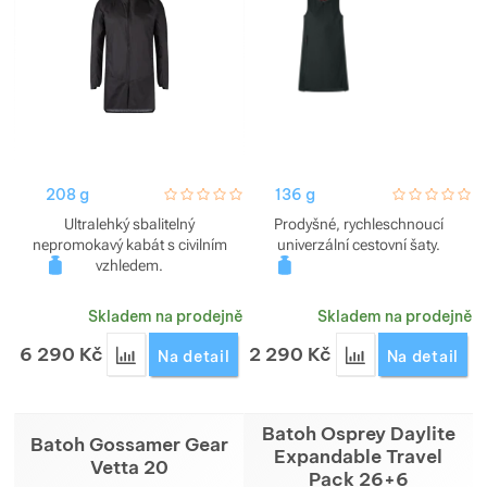
208 g
hodnoceni_zakazniku
0 / 5
136 g
hodnoceni_za
0 / 5
Ultralehký sbalitelný
Prodyšné, rychleschnoucí
nepromokavý kabát s civilním
univerzální cestovní šaty.
vzhledem.
Skladem na prodejně
Skladem na prodejně
6 290
Kč
2 290
Kč
Přidat 'Kabát Montura Versante Jacket unisex' k p
Přidat 'Šaty Mont
Na detail
Na detail
Batoh Osprey Daylite
Batoh Gossamer Gear
Expandable Travel
Vetta 20
Pack 26+6