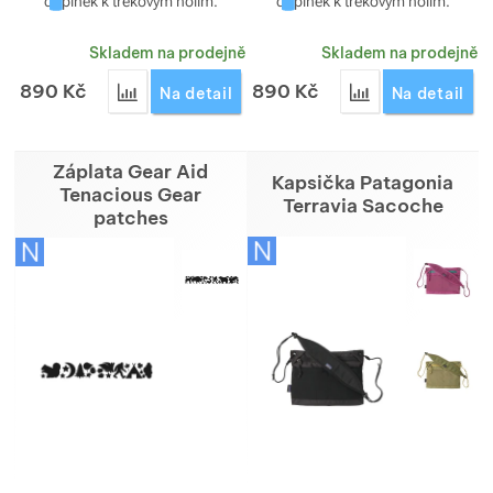
doplněk k trekovým holím.
doplněk k trekovým holím.
Skladem na prodejně
Skladem na prodejně
890
Kč
890
Kč
Přidat 'Rukavice Montbell Wickron UV-TECT Trekk
Přidat 'Rukavice
Na detail
Na detail
Záplata Gear Aid
Kapsička Patagonia
Tenacious Gear
Terravia Sacoche
patches