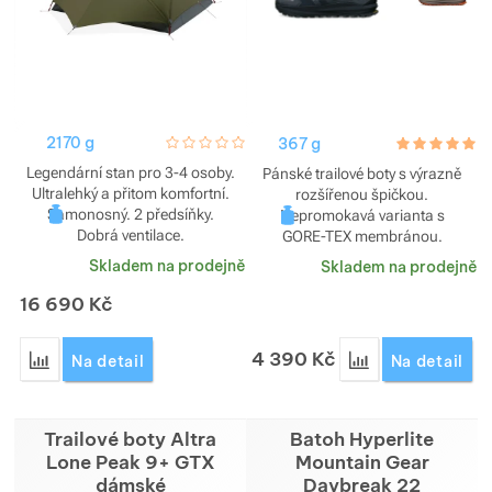
2170 g
hodnoceni_zakazniku
0 / 5
367 g
hodnoceni_za
5.0 / 5
Legendární stan pro 3-4 osoby.
Pánské trailové boty s výrazně
Ultralehký a přitom komfortní.
rozšířenou špičkou.
Samonosný. 2 předsíňky.
Nepromokavá varianta s
Dobrá ventilace.
GORE-TEX membránou.
Skladem na prodejně
Skladem na prodejně
16 690
Kč
4 390
Kč
Přidat 'Stan MSR Hubba Hubba LT 3P' k porovnání
Přidat 'Trailové 
Na detail
Na detail
Trailové boty Altra
Batoh Hyperlite
Lone Peak 9+ GTX
Mountain Gear
dámské
Daybreak 22