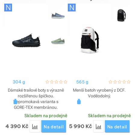
304 g
hodnoceni_zakazniku
0 / 5
565 g
hodnoceni_za
0 / 5
Dámské trailové boty s výrazně
Menší batoh vyrobený z DCF.
rozšířenou špičkou.
Voděodolný.
Nepromokavá varianta s
GORE-TEX membránou.
Skladem na prodejně
Skladem na prodejně
4 390
Kč
5 990
Kč
Přidat 'Trailové boty Altra Lone Peak 9+ GTX dáms
Přidat 'Batoh Hyp
Na detail
Na detail