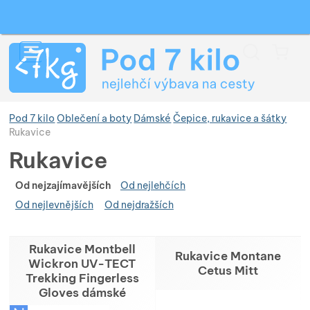
Vyhledávání
Menu
Koš
Pod 7 kilo
Oblečení a boty
Dámské
Čepice, rukavice a šátky
Rukavice
Rukavice
Zobrazit více
Řaz
Od nejzajímavějších
Od nejlehčích
Od nejlevnějších
Od nejdražších
Zobrazit více
Zobrazit více
Produkty
Zobrazit více
Zobrazit více
Rukavice Montbell
Rukavice Montane
Wickron UV-TECT
Cetus Mitt
Trekking Fingerless
Zobrazit více
Zobrazit více
Zobrazit více
Gloves dámské