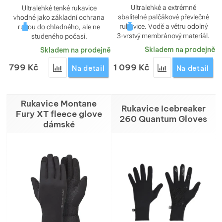
Ultralehké a extrémně
Ultralehké tenké rukavice
sbalitelné palčákové převlečné
vhodné jako základní ochrana
rukavice. Vodě a větru odolný
rukou do chladného, ale ne
3-vrstvý membránový materiál.
studeného počasí.
Skladem na prodejně
Skladem na prodejně
799
Kč
1 099
Kč
Přidat 'Rukavice Montane Trail Lite Gloves dámské
Přidat 'Rukavice
Na detail
Na detail
Rukavice Montane
Rukavice Icebreaker
Fury XT fleece glove
260 Quantum Gloves
dámské