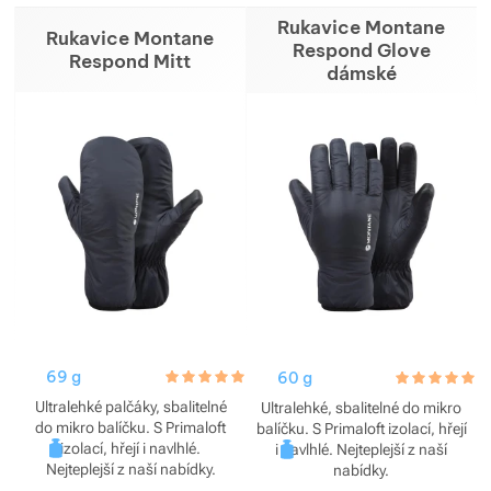
Rukavice Montane
Rukavice Montane
Respond Glove
Zobrazit více
Zobrazit více
Respond Mitt
dámské
Zobrazit více
Zobrazit více
69 g
hodnoceni_zakazniku
5.0 / 5
60 g
hodnoceni_za
5.0 / 5
Zobrazit více
Ultralehké palčáky, sbalitelné
Ultralehké, sbalitelné do mikro
do mikro balíčku. S Primaloft
balíčku. S Primaloft izolací, hřejí
izolací, hřejí i navlhlé.
i navlhlé. Nejteplejší z naší
Zobrazit více
Nejteplejší z naší nabídky.
nabídky.