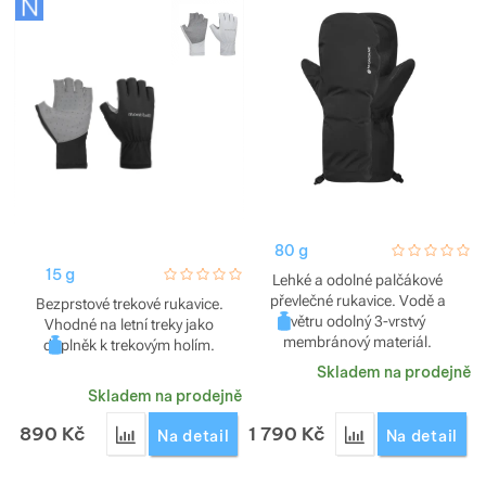
Zobrazit více
Zobrazit více
Zobrazit více
Zobrazit více
Zobrazit více
Zobrazit více
Zobrazit více
Zobrazit více
Zobrazit více
Zobrazit více
80 g
hodnoceni_za
0 / 5
15 g
hodnoceni_zakazniku
0 / 5
Lehké a odolné palčákové
převlečné rukavice. Vodě a
Bezprstové trekové rukavice.
Zobrazit více
větru odolný 3-vrstvý
Vhodné na letní treky jako
membránový materiál.
doplněk k trekovým holím.
Zobrazit více
Zobrazit více
Zobrazit více
Skladem na prodejně
Skladem na prodejně
Zobrazit více
Zobrazit více
890
Kč
1 790
Kč
Přidat 'Rukavice Montbell Wickron UV-TECT Trekk
Přidat 'Rukavice 
Na detail
Na detail
Zobrazit více