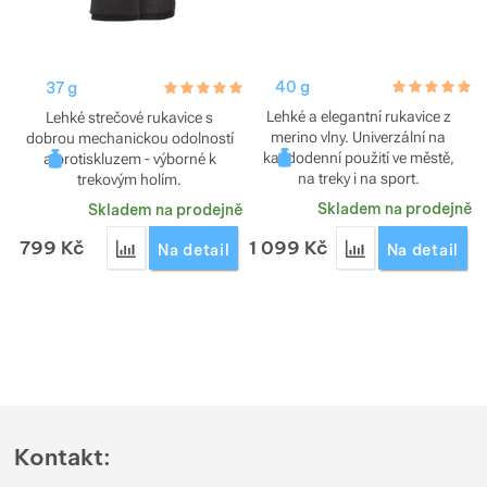
40 g
hodnoceni_za
5.0 / 5
37 g
hodnoceni_zakazniku
5.0 / 5
Lehké a elegantní rukavice z
Lehké strečové rukavice s
merino vlny. Univerzální na
dobrou mechanickou odolností
každodenní použití ve městě,
a protiskluzem - výborné k
na treky i na sport.
trekovým holím.
Skladem na prodejně
Skladem na prodejně
799
Kč
1 099
Kč
Přidat 'Rukavice Montane Fury XT fleece glove dá
Přidat 'Rukavice
Na detail
Na detail
Kontakt: