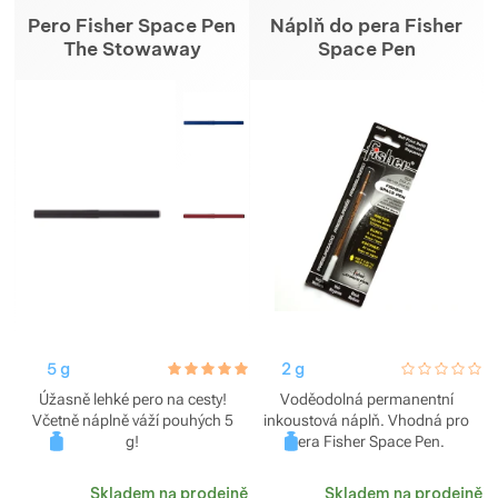
Zobrazit více
Zobrazit více
Zobrazit více
Pero Fisher Space Pen
Náplň do pera Fisher
Zobrazit více
The Stowaway
Space Pen
Zobrazit více
Zobrazit více
Zobrazit více
Zobrazit více
Zobrazit více
Zobrazit více
Zobrazit více
Zobrazit více
Zobrazit více
Zobrazit více
Zobrazit více
Zobrazit více
Zobrazit více
Zobrazit více
Zobrazit více
Zobrazit více
Zobrazit více
Zobrazit více
5 g
hodnoceni_zakazniku
5.0 / 5
2 g
hodnoceni_za
0 / 5
Zobrazit více
Zobrazit více
Zobrazit více
Zobrazit více
Úžasně lehké pero na cesty!
Voděodolná permanentní
Včetně náplně váží pouhých 5
inkoustová náplň. Vhodná pro
Zobrazit více
Zobrazit více
g!
pera Fisher Space Pen.
Zobrazit více
Skladem na prodejně
Skladem na prodejně