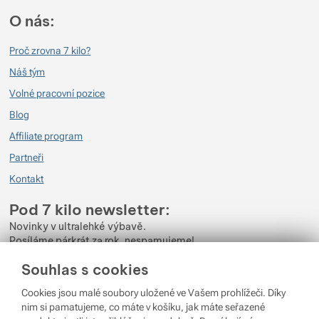
O nás:
Proč zrovna 7 kilo?
Náš tým
Volné pracovní pozice
Blog
Affiliate program
Partneři
Kontakt
Pod 7 kilo newsletter:
Novinky v ultralehké výbavě.
Posíláme párkrát za rok, nespamujeme!
Souhlas s cookies
Zadejte váš e-mail
Cookies jsou malé soubory uložené ve Vašem prohlížeči. Díky
Odběrem newsletteru souhlasíte se zpracováním
Osobních údajů
.
nim si pamatujeme, co máte v košíku, jak máte seřazené