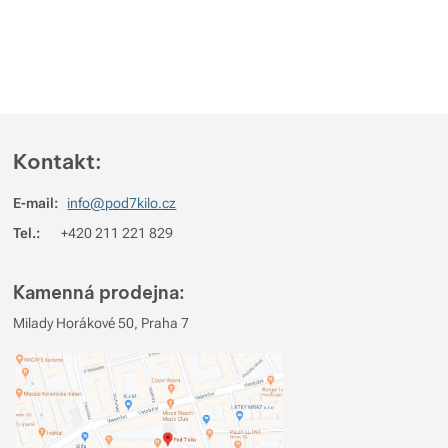
Zobrazit více
Zobrazit více
Zobrazit více
Zobrazit více
Kontakt:
E-mail:
info@pod7kilo.cz
Zobrazit více
Tel.:
+420 211 221 829
Kamenná prodejna:
Milady Horákové 50, Praha 7