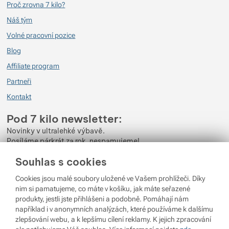
Proč zrovna 7 kilo?
Náš tým
Volné pracovní pozice
Blog
Affiliate program
Partneři
Kontakt
Pod 7 kilo newsletter:
Novinky v ultralehké výbavě.
Posíláme párkrát za rok, nespamujeme!
Souhlas s cookies
Zadejte váš e-mail
Cookies jsou malé soubory uložené ve Vašem prohlížeči. Díky
Odběrem newsletteru souhlasíte se zpracováním
Osobních údajů
.
nim si pamatujeme, co máte v košíku, jak máte seřazené
produkty, jestli jste přihlášeni a podobně. Pomáhají nám
Přihlásit se
například i v anonymních analýzách, které používáme k dalšímu
zlepšování webu, a k lepšímu cílení reklamy. K jejich zpracování