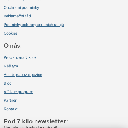
Obchodní podmínky
Zobrazit více
Zobrazit více
Reklamační řád
Podmínky ochrany osobních údajů
Zobrazit více
Cookies
O nás:
Zobrazit více
Proč zrovna 7 kilo?
Zobrazit více
Náš tým
Volné pracovní pozice
Blog
Affiliate program
Partneři
Kontakt
Pod 7 kilo newsletter: