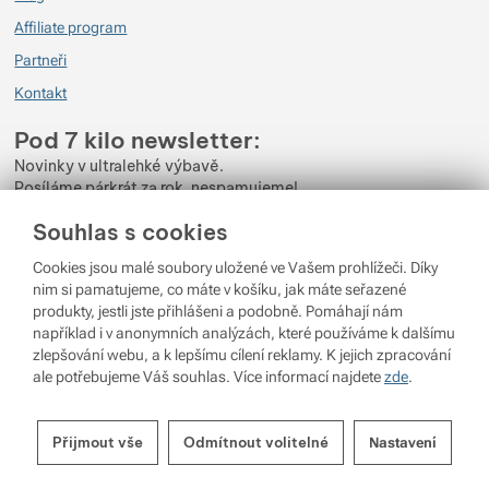
Affiliate program
Partneři
Kontakt
Pod 7 kilo newsletter:
Novinky v ultralehké výbavě.
Posíláme párkrát za rok, nespamujeme!
Souhlas s cookies
Zadejte váš e-mail
Cookies jsou malé soubory uložené ve Vašem prohlížeči. Díky
Odběrem newsletteru souhlasíte se zpracováním
Osobních údajů
.
nim si pamatujeme, co máte v košíku, jak máte seřazené
produkty, jestli jste přihlášeni a podobně. Pomáhají nám
Přihlásit se
například i v anonymních analýzách, které používáme k dalšímu
zlepšování webu, a k lepšímu cílení reklamy. K jejich zpracování
ale potřebujeme Váš souhlas. Více informací najdete
zde
.
© 2026 Pod 7 kilo
běží na
Shopio
Nastavení souhlasů s kategoriemi
Nastavení cookies
Přijmout vše
Odmítnout volitelné
Nastavení
cookies