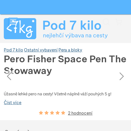
Vyhledávání
Menu
Koš
Pod 7 kilo
Ostatní vybavení
Pera a bloky
Pero Fisher Space Pen The
Stowaway
Zobrazit více
předchozí
následující
Fotografie
Fotografie
Zobrazit více
Zobrazit více
Úžasně lehké pero na cesty! Včetně náplně váží pouhých 5 g!
Číst více
Zobrazit více
Zobrazit více
Zobrazit více
Hodnocení zákazníků
100
%
2 hodnocení
Zobrazit více
Zobrazit více
Zobrazit více
Zobrazit více
Zobrazit více
Vyberte variantu