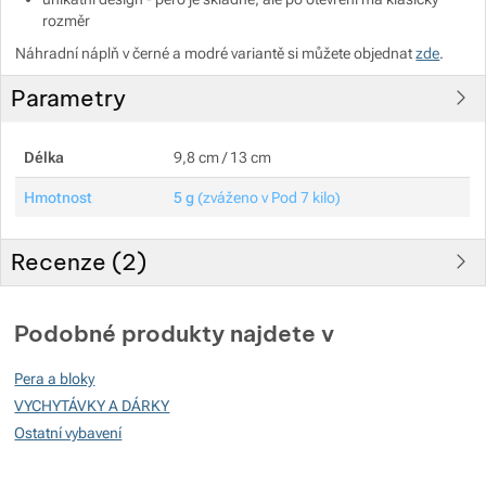
rozměr
Náhradní náplň v černé a modré variantě si můžete objednat
zde
.
Parametry
Délka
9,8 cm / 13 cm
Hmotnost
5 g
(zváženo v Pod 7 kilo)
Recenze (
2
)
Hodnocení zákazníků
Podobné produkty najdete v
100
Pera a bloky
%
VYCHYTÁVKY A DÁRKY
Ostatní vybavení
Hodnocení
(
Jak funguje hodnocení
)