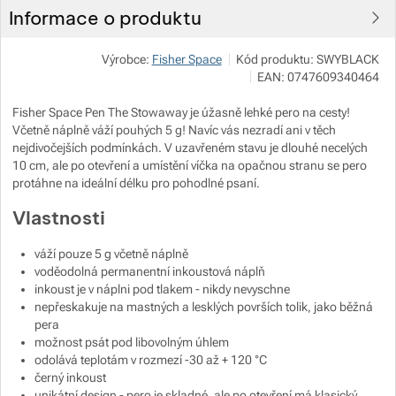
Informace o produktu
Zobrazit více
Zobrazit více
Výrobce:
Fisher Space
Kód produktu:
SWYBLACK
EAN:
0747609340464
Zobrazit více
Fisher Space Pen The Stowaway je úžasně lehké pero na cesty!
Včetně náplně váží pouhých 5 g!
Navíc vás nezradí ani v těch
Zobrazit více
nejdivočejších podmínkách. V uzavřeném stavu je dlouhé necelých
10 cm, ale po otevření a umístění víčka na opačnou stranu se pero
protáhne na ideální délku pro pohodlné psaní.
Zobrazit více
Zobrazit více
Vlastnosti
Zobrazit více
váží pouze 5 g včetně náplně
voděodolná permanentní inkoustová náplň
inkoust je v náplni pod tlakem - nikdy nevyschne
nepřeskakuje na mastných a lesklých površích tolik, jako běžná
pera
možnost psát pod libovolným úhlem
odolává teplotám v rozmezí -30 až + 120 °C
černý inkoust
unikátní design - pero je skladné, ale po otevření má klasický