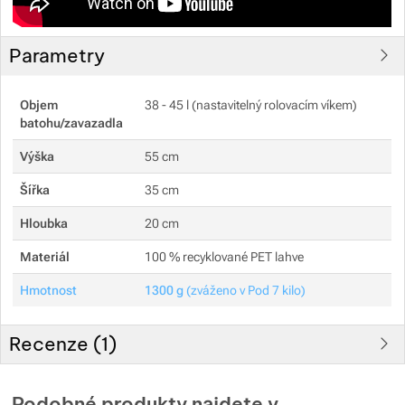
Parametry
Objem
38 - 45 l (nastavitelný rolovacím víkem)
batohu/zavazadla
Výška
55 cm
Šířka
35 cm
Hloubka
20 cm
Materiál
100 % recyklované PET lahve
Hmotnost
1300 g
(zváženo v Pod 7 kilo)
Recenze (
1
)
Hodnocení zákazníků
Podobné produkty najdete v