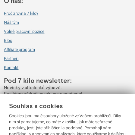
O nás:
Proč zrovna 7 kilo?
Náš tým
Volné pracovní pozice
Blog
Affiliate program
Partneři
Kontakt
Pod 7 kilo newsletter:
Novinky v ultralehké výbavě.
Posíláme párkrát za rok, nespamujeme!
Souhlas s cookies
Zadejte váš e-mail
Cookies jsou malé soubory uložené ve Vašem prohlížeči. Díky
Odběrem newsletteru souhlasíte se zpracováním
Osobních údajů
.
nim si pamatujeme, co máte v košíku, jak máte seřazené
produkty, jestli jste přihlášeni a podobně. Pomáhají nám
Přihlásit se
například i v anonymních analýzách, které používáme k dalšímu