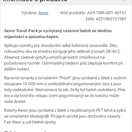
Mc.SUP s. r. o.
Zobrazit více
Výrobce:
Aevor
Kód produktu:
AVR-TWA-001-40151
Zobrazit více
Zobrazit více
Zobrazit více
Zobrazit více
Severní 274 252 25 Jinočany
EAN:
4251983721987
mcsup@mcsup.cz
https://www.mcsup.cz/
Zobrazit více
Zobrazit více
Aevor Travel Pack je vychytaný cestovní batoh se skvělou
Zobrazit více
organizací a spoustou kapes.
Splňuje rozměry pro standardní velká kabinová zavazadla. Díky
Zobrazit více
Zobrazit více
Zobrazit více
rolovacímu víku se snadno koriguje jeho velikost (rozsah 38-45 l).
Absence zádové výztuhy umožňuje batoh zmáčknout na
Zobrazit více
Zobrazit více
Zobrazit více
požadovaný rozměr. Odnímatelný bederní pás zlepšuje komfort při
delším nošení.
Zobrazit více
Barevné varianty s označením "Proof" jsou vyrobené z látek s vodním
Zobrazit více
sloupcem 15 000 mm a voděodolnými pogumovanými zipy a jsou
Zobrazit více
tedy voděodolné. Neznamená to ale, že by byl batoh vodotěsný. Přes
Zobrazit více
Zobrazit více
Zobrazit více
Zobrazit více
švy a zip bočního vstupu (není pogumovaný) se do batohu může
voda dostat.
Zobrazit více
Zobrazit více
Batohy Aevor jsou vyrobené z látek z recyklovaných PET lahví a pyšní
se označením bluesign®. Při jejich výrobě jsou doržovány zásady
Fair Wear a udržitelné výroby.
Zobrazit více
Zobrazit více
Zobrazit více
Zobrazit více