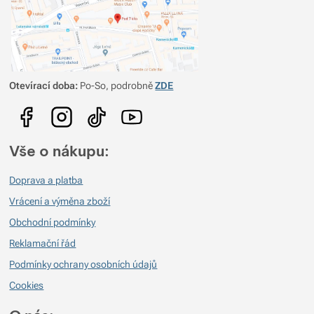
Batoh je lehký, příjemný na nošení a přitom "bezedný" - vejdou se tam věci
na týdenní dovolenou nebo třeba velký rodinný nákup nebo jen pár
drobností na odpolední výlet.
Otevírací doba:
Po-So, podrobně
ZDE
Vše o nákupu:
Doprava a platba
Vrácení a výměna zboží
Obchodní podmínky
Reklamační řád
Podmínky ochrany osobních údajů
Cookies