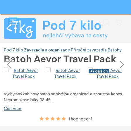
Vyhledávání
Menu
Koš
Pod 7 kilo
Zavazadla a organizace
Příruční zavazadla
Batohy
Batoh Aevor Travel Pack
předchozí
následující
Fotografie
Fotografie
+7
dalších
Zobrazit více
Zobrazit více
Vychytaný kabinový batoh se skvělou organizací a spoustou kapes.
Nepromokavé látky. 38-45 l.
Zobrazit více
Číst více
Hodnocení zákazníků
100
%
1 hodnocení