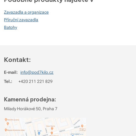
100
Zavazadla a organizace
%
Příruční zavazadla
Batohy
Hodnocení
(
Jak funguje hodnocení
)
5
100%
Recenzí s hodnocením
Kontakt:
4
0%
Recenzí s hodnocením
E-mail:
info@pod7kilo.cz
3
0%
Recenzí s hodnocením
Tel.:
+420 211 221 829
2
0%
Recenzí s hodnocením
1
0%
Recenzí s hodnocením
Kamenná prodejna:
Pro vkládání recenzí je nutné se přihlásit.
Milady Horákové 50, Praha 7
Recenze
Ověřený zákazník
31. 3. 2026 20:54