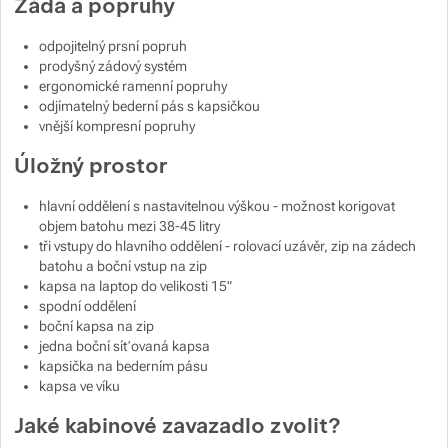
Záda a popruhy
Zobrazit více
Zobrazit více
odpojitelný prsní popruh
prodyšný zádový systém
Zobrazit více
ergonomické ramenní popruhy
odjímatelný bederní pás s kapsičkou
vnější kompresní popruhy
Zobrazit více
Zobrazit více
Úložný prostor
Zobrazit více
hlavní oddělení s nastavitelnou výškou - možnost korigovat
objem batohu mezi 38-45 litry
Zobrazit více
tři vstupy do hlavního oddělení - rolovací uzávěr, zip na zádech
batohu a boční vstup na zip
kapsa na laptop do velikosti 15"
Zobrazit více
spodní oddělení
boční kapsa na zip
jedna boční síťovaná kapsa
kapsička na bederním pásu
kapsa ve víku
Jaké kabinové zavazadlo zvolit?