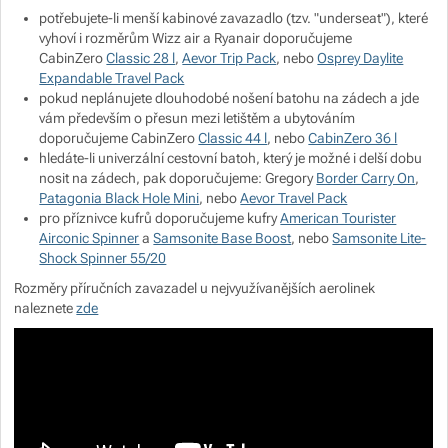
potřebujete-li menší kabinové zavazadlo (tzv. "underseat"), které
vyhoví i rozměrům Wizz air a Ryanair doporučujeme
CabinZero
Classic 28 l
,
Aevor Trip Pack
, nebo
Osprey Daylite
Expandable Travel Pack
pokud neplánujete dlouhodobé nošení batohu na zádech a jde
vám především o přesun mezi letištěm a ubytováním
doporučujeme CabinZero
Classic 44 l
, nebo
CabinZero 36 l
hledáte-li univerzální cestovní batoh, který je možné i delší dobu
nosit na zádech, pak doporučujeme: Gregory
Border Carry On
,
Patagonia Black Hole Mini
, nebo
Aevor Travel Pack
pro příznivce kufrů doporučujeme kufry
American Tourister
Airconic Spinner
a
Samsonite Base Boost
, nebo
Samsonite Lite-
Shock Spinner 55/20
Rozměry příručních zavazadel u nejvyužívanějších aerolinek
naleznete
zde