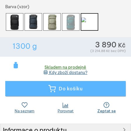
Vyberte variantu
Barva (vzor)
Zobrazit více
Zobrazit více
3 890
Kč
1300
g
Zobrazit více
Hmotnost v gramech. Téměř všechno zboží p
(
3 214,88
Kč
bez DPH)
Zobrazit více
Skladem na prodejně
Kdy zboží dostanu?
Zobrazit více
Do košíku
Zobrazit více
Na seznam
Porovnat
Zeptat se
Zobrazit více
Informace o produktu
Zobrazit více
Zobrazit více