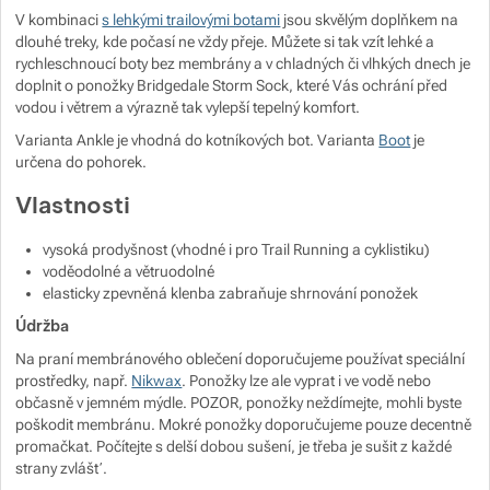
V kombinaci
s lehkými trailovými botami
jsou skvělým doplňkem na
Zobrazit více
dlouhé treky, kde počasí ne vždy přeje. Můžete si tak vzít lehké a
rychleschnoucí boty bez membrány a v chladných či vlhkých dnech je
doplnit o ponožky Bridgedale Storm Sock, které Vás ochrání před
Zobrazit více
Zobrazit více
vodou i větrem a výrazně tak vylepší tepelný komfort.
Varianta Ankle je vhodná do kotníkových bot. Varianta
Boot
je
Zobrazit více
Zobrazit více
určena do pohorek.
Vlastnosti
Zobrazit více
Zobrazit více
vysoká prodyšnost (vhodné i pro Trail Running a cyklistiku)
Zobrazit více
voděodolné a větruodolné
elasticky zpevněná klenba zabraňuje shrnování ponožek
Zobrazit více
Údržba
Zobrazit více
Zobrazit více
Na praní membránového oblečení doporučujeme používat speciální
prostředky, např.
Nikwax
. Ponožky lze ale vyprat i ve vodě nebo
Zobrazit více
Zobrazit více
občasně v jemném mýdle. POZOR, ponožky neždímejte, mohli byste
poškodit membránu. Mokré ponožky doporučujeme pouze decentně
Zobrazit více
promačkat. Počítejte s delší dobou sušení, je třeba je sušit z každé
strany zvlášť.