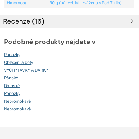
Hmotnost
90 g
(pár vel. M - zváženo v Pod 7 kilo)
Recenze (
16
)
Hodnocení zákazníků
Podobné produkty najdete v
76
Ponožky
%
Oblečení a boty
VYCHYTÁVKY A DÁRKY
Pánské
Hodnocení
(
Jak funguje hodnocení
)
Dámské
Ponožky
5
57.894736842105%
Recenzí s hodnocením
Nepromokavé
4
5.2631578947368%
Recenzí s hodnocením
Nepromokavé
3
15.789473684211%
Recenzí s hodnocením
2
10.526315789474%
Recenzí s hodnocením
1
10.526315789474%
Recenzí s hodnocením