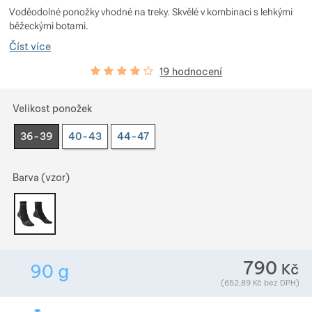
Zobrazit více
Zobrazit více
Voděodolné ponožky vhodné na treky. Skvělé v kombinaci s lehkými
běžeckými botami.
Číst více
Zobrazit více
Hodnocení zákazníků
76
%
19 hodnocení
Zobrazit více
Zobrazit více
Zobrazit více
Vyberte variantu
Velikost ponožek
Zobrazit více
36-39
40-43
44-47
Zobrazit více
Zobrazit více
Zobrazit více
Barva (vzor)
Zobrazit více
Zobrazit více
Zobrazit více
Zobrazit více
790
Kč
90
g
Zobrazit více
Hmotnost v gramech. Téměř všechno zboží přev
Zobrazit více
Zobrazit více
(
652,89
Kč
bez DPH)