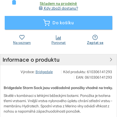
Skladem na prodejně
Kdy zboží dostanu?
Zobrazit více
Do košíku
Zobrazit více
Na seznam
Porovnat
Zeptat se
Zobrazit více
Informace o produktu
Zobrazit více
SPORT prima spol. s r.o.
Zobrazit více
Výrobce:
Bridgedale
Kód produktu:
610306141293
Legionářů 3084/36, 69501 Hodoní
EAN:
0610306141293
info@sportprima.cz
https://asolo.cz/
Bridgedale Storm Sock jsou voděodolné ponožky vhodné na treky.
Skvělé v kombinaci s lehkými běžeckými botami. Ponožka je tvořena
Zobrazit více
třemi vrstvami. Vnější vrstva nylonového úpletu chrání střední vrstvu -
membránu Hydrotech. Spodní vrstva z Merino vlny odvádí vlhkost z
Zobrazit více
nohou a napomáhá zápachuodolnosti ponožek.