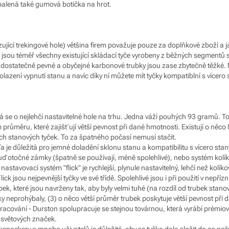
ibalená také gumová botička na hrot.
zující trekingové hole) většina firem považuje pouze za doplňkové zboží 
u jsou téměř všechny existující skládací tyče vyrobeny z běžných segment
dostatečně pevné a obyčejné karbonové trubky jsou zase zbytečně těžké. Nav
olazení vypnutí stanu a navíc díky ní můžete mít tyčky kompatiblní s vícero 
ná se o nejlehčí nastavitelné hole na trhu. Jedna váží pouhých 93 gramů
průměru, které zajišťují větší pevnost při dané hmotnosti. Existují o něco l
h stanových tyček. To za špatného počasí nemusí stačit.
Ta je důležitá pro jemné doladění sklonu stanu a kompatibilitu s vícero stany
buď otočné zámky (špatně se používají, méně spolehlivé), nebo systém kolí
 nastavovací systém "flick" je rychlejší, plynule nastavitelný, lehčí než kolík
lick jsou nejpevnější tyčky ve své třídě. Spolehlivé jsou i při použití v nep
k, které jsou navrženy tak, aby byly velmi tuhé (na rozdíl od trubek stanov
ky neprohýbaly, (3) o něco větší průměr trubek poskytuje větší pevnost př
pracování - Durston spolupracuje se stejnou továrnou, která vyrábí prémio
 světových značek.
kepackery a mnoho uživatelů je důležité, aby se tyčka dala složit do co nej