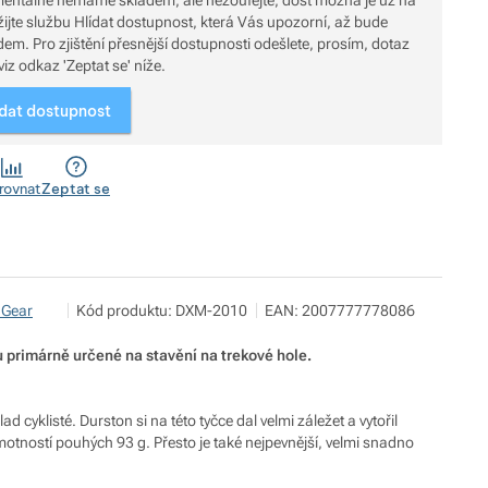
entálně nemáme skladem, ale nezoufejte, dost možná je už na
 odešlete, prosím, dotaz
viz odkaz 'Zeptat se' níže.
ídat dostupnost
rovnat
Zeptat se
Pod 7 kilo
Zobrazit více
 Gear
Kód produktu:
DXM-2010
EAN:
2007777778086
Milady Horákové 546/50, 17000 Praha
info@pod7kilo.cz
https://www.pod7kilo.cz
ou primárně určené na stavění na trekové hole.
d cyklisté. Durston si na této tyčce dal velmi záležet a vytořil
 hmotností pouhých 93 g. Přesto je také nejpevnější, velmi snadno