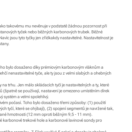
a jako takovému mu nevěnuje v podstatě žádnou pozornost při
ů stanových tyček nebo běžných karbonových trubek. Běžné
íc jsou tyto tyčky jen zřídkakdy nastavitelné. Nastavitelnost je
stany.
. Toho bylo dosaženo díky prémiovým karbonovým vláknům a
ehčí nenastavitelné tyče, ale ty jsou z velmi slabých a ohebných
 na trhu. Jen málo skládacích tyčí je nastavitelných a ty, které
ků (špatně se používají, nastavení je omezeno umístěním dírek
ový systém a velmi spolehlivý.
říznivém počasí. Toho bylo dosaženo třemi způsoby: (1) použití
ých tyčí, které se ohýbají), (2) spojení segmentů je navržené tak,
i dané hmotnosti (12 mm oproti běžným 9,5 - 11 mm).
vé karbonové trekové hole a karbonové lavinové sondy pro
kratšího rozměru. Z-Flick využívá 5 sekcí a dosahuje sbalené