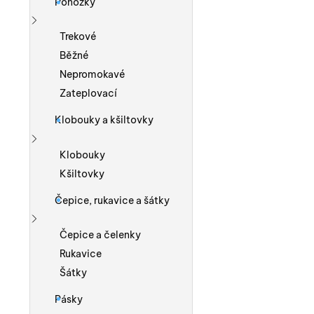
Ponožky
Zobrazit více
Trekové
Běžné
Nepromokavé
Zateplovací
Klobouky a kšiltovky
Zobrazit více
Klobouky
Kšiltovky
Čepice, rukavice a šátky
Zobrazit více
Čepice a čelenky
Rukavice
Šátky
Pásky