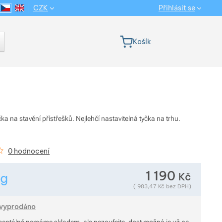
CZK
Přihlásit se
CS
EN
Jazyková verze
Košík
ka na stavění přístřešků. Nejlehčí nastavitelná tyčka na trhu.
kazníků
0 hodnocení
1 190
Kč
3
g
Zobrazit více
Hmotnost v gramech. Téměř všechno zboží převažujeme přím
(
983,47
Kč
bez DPH)
Zobrazit více
vyprodáno