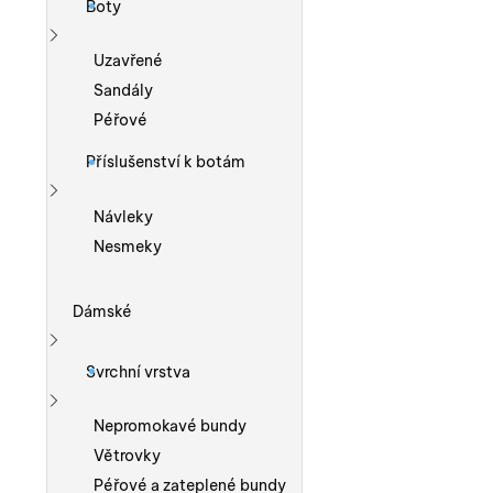
Boty
Zobrazit více
Uzavřené
Sandály
Péřové
Příslušenství k botám
Zobrazit více
Návleky
Nesmeky
Dámské
Zobrazit více
Svrchní vrstva
Zobrazit více
Nepromokavé bundy
Větrovky
Péřové a zateplené bundy