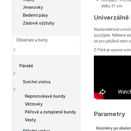
délky 31 cm.
Jmenovky
Bederní pásy
Univerzálně 
Zádové výztuhy
Nastavitelnost umožň
použijete. Některé st
Oblečení a boty
se pro jakýkoli stan
Z-Flick je vysoce uni
Zobrazit více
Pánské
Zobrazit více
Svrchní vrstva
Zobrazit více
Nepromokavé bundy
Větrovky
Péřové a zateplené bundy
Parametry
Vesty
Rozměry po sbalen