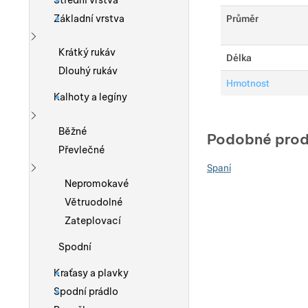
Střední vrstva
Základní vrstva
Průměr
Zobrazit více
Krátký rukáv
Délka
Dlouhý rukáv
Hmotnost
Kalhoty a legíny
Zobrazit více
Běžné
Podobné prod
Převlečné
Spaní
Zobrazit více
Nepromokavé
Větruodolné
Zateplovací
Spodní
Kraťasy a plavky
Spodní prádlo