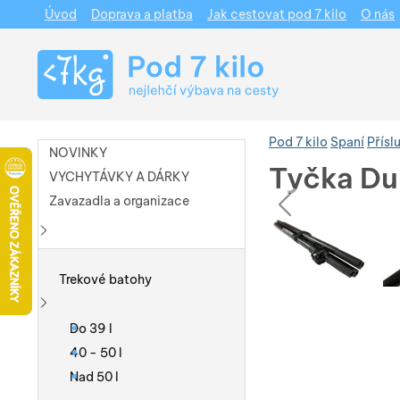
Úvod
Doprava a platba
Jak cestovat pod 7 kilo
O nás
Navigace
Pod 7 kilo
Spaní
Přísl
NOVINKY
Tyčka Dur
VYCHYTÁVKY A DÁRKY
pře
Zavazadla a organizace
Fotografie
Fotografie
Zobrazit více
Trekové batohy
Zobrazit více
Do 39 l
40 - 50 l
Nad 50 l