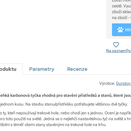
Zboží mom
cestě. Využijte službu Hlídat dostupnost, která Vás upozorní, až bude
zboží skladem. Pro zjištění přesnější dostupnosti
na zboží - 
Hl
Na seznam
Po
roduktu
Parametry
Recenze
Výrobce:
Durston
alehká karbonová tyčka vhodná pro stavění přístřešků a stanů, které js
ednom kusu. Na stavbu stanu/přístřešku potřebujete většinou dvě tyčky.
ty, kteří nepoužívají trekové hole, nebo chodí jen s jednou. Ocení je napříkla
 pro toto použití na světě. Jedná se o nejlehčí nastavitelnou tyč na světě s
ibilní s téměř všemi stany stavěnými na trekové hole na trhu.