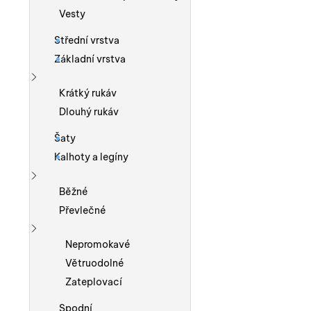
Vesty
Střední vrstva
Základní vrstva
Zobrazit více
Krátký rukáv
Dlouhý rukáv
Šaty
Kalhoty a legíny
Zobrazit více
Běžné
Převlečné
Zobrazit více
Nepromokavé
Větruodolné
Zateplovací
Spodní