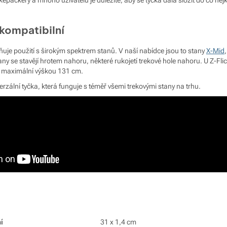
kompatibilní
uje použití s širokým spektrem stanů. V naší nabídce jsou to stany
X-Mid
any se stavějí hrotem nahoru, některé rukojetí trekové hole nahoru. U Z-Flick
 s maximální výškou 131 cm.
verzální tyčka, která funguje s téměř všemi trekovými stany na trhu.
í
31 x 1,4 cm