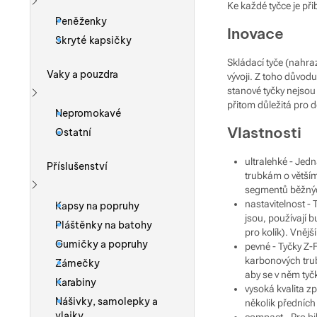
Ke každé tyčce je př
Zobrazit více
Peněženky
Inovace
Skryté kapsičky
Skládací tyče (nahra
Vaky a pouzdra
vývoji. Z toho důvod
stanové tyčky nejsou 
přitom důležitá pro d
Zobrazit více
Nepromokavé
Vlastnosti
Ostatní
ultralehké - Jed
Příslušenství
trubkám o větším 
segmentů běžnýc
Zobrazit více
nastavitelnost - 
Kapsy na popruhy
jsou, používají 
Pláštěnky na batohy
pro kolík). Vnější
Gumičky a popruhy
pevné - Tyčky Z-F
karbonových trube
Zámečky
aby se v něm tyč
Karabiny
vysoká kvalita z
Nášivky, samolepky a
několik předních
vlajky
compact - Pro bi