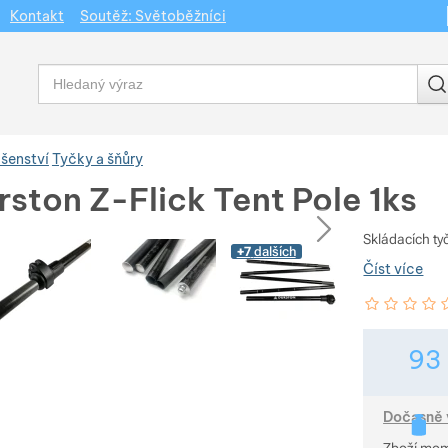
Kontakt
Soutěž: Světoběžníci
Vyhledávání
ušenství
Tyčky a šňůry
ston Z-Flick Tent Pole 1ks
dchozí
následující
Skládacích tyč
+7
dalších
Číst více
Hodnocení zá
0
%
9
Dočasně 