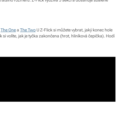
,
The One
a
The Two
U Z-Flick si můžete vybrat, jaký konec hole
 si volíte, jak je tyčka zakončena (hrot, hliníková čepička). Hodí