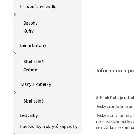
Příruční zavazadla
Zobrazit více
Batohy
Kufry
Denní batohy
Zobrazit více
Sbalitelné
Informace o p
Ostatní
Tašky a kabelky
Z-Flick Pole je ultr
Zobrazit více
Sbalitelné
Tyčky prodáváme po j
Ledvinky
Tyčky jsou vhodné pro 
nejlepší skládací tyč
Peněženky a skryté kapsičky
se ovládá a je kompat