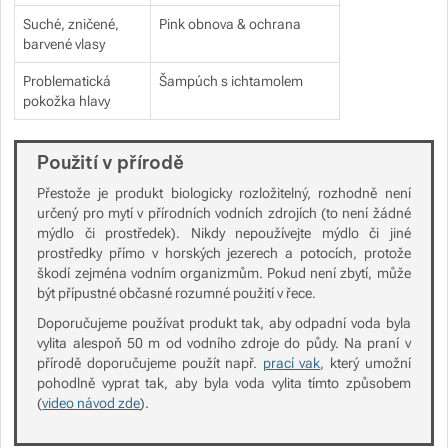
Suché, zničené,
Pink obnova & ochrana
barvené vlasy
Problematická
Šampúch s ichtamolem
pokožka hlavy
Použití v přírodě
Přestože je produkt biologicky rozložitelný, rozhodně není
určený pro mytí v přírodních vodních zdrojích (to není žádné
mýdlo či prostředek). Nikdy nepoužívejte mýdlo či jiné
prostředky přímo v horských jezerech a potocích, protože
škodí zejména vodním organizmům. Pokud není zbytí, může
být přípustné občasné rozumné použití v řece.
Doporučujeme používat produkt tak, aby odpadní voda byla
vylita alespoň 50 m od vodního zdroje do půdy. Na praní v
přírodě doporučujeme použít např.
prací vak
, který umožní
pohodlně vyprat tak, aby byla voda vylita tímto způsobem
(
video návod zde
).