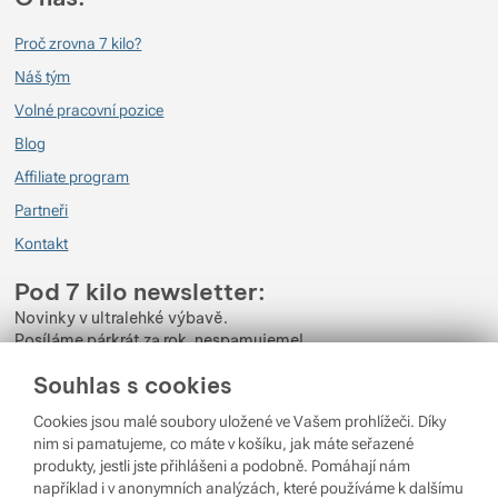
Proč zrovna 7 kilo?
Vlasy čisté, lesklé,
Náš tým
Ověřený zákazník
22. 3. 2025 12:02
Volné pracovní pozice
Blog
praktické
Affiliate program
Marcela Pokorná
28. 1. 2025 18:15
Partneři
Kontakt
Skvělý vynález, perfektně funguje, vlasy se nemastí a nedělají se lupy. Po
některých šamponech mě svědila pokožka hlavy, po tomto vůbec. Kupila
Pod 7 kilo newsletter:
jsem i sáček a opravdu mýdlo není rozmáčené.
Novinky v ultralehké výbavě.
Ověřený zákazník
Posíláme párkrát za rok, nespamujeme!
8. 5. 2024 17:51
Souhlas s cookies
Zadejte váš e-mail
Výhodné pro cestování
Cookies jsou malé soubory uložené ve Vašem prohlížeči. Díky
Odběrem newsletteru souhlasíte se zpracováním
Osobních údajů
.
Ověřený zákazník
20. 8. 2023 08:35
nim si pamatujeme, co máte v košíku, jak máte seřazené
produkty, jestli jste přihlášeni a podobně. Pomáhají nám
Přihlásit se
například i v anonymních analýzách, které používáme k dalšímu
fakt hodně vydrží a meje celého člověka i pere...ještě si asi dokoupíme ten