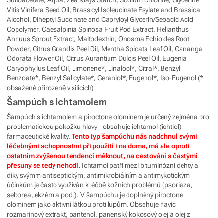
Sulfoacetate, Aqua, Zea Mays Starch, Sodium Chloride, Glycerine,
Vitis Vinifera Seed Oil, Brassicyl Isoleucinate Esylate and Brassica
Alcohol, Diheptyl Succinate and Capryloyl Glycerin/Sebacic Acid
Copolymer, Caesalpinia Spinosa Fruit Pod Extract, Helianthus
Annuus Sprout Extract, Maltodextrin, Onosma Echioides Root
Powder, Citrus Grandis Peel Oil, Mentha Spicata Leaf Oil, Cananga
Odorata Flower Oil, Citrus Aurantium Dulcis Peel Oil, Eugenia
Caryophyllus Leaf Oil, Limonene*, Linalool*, Citral*, Benzyl
Benzoate*, Benzyl Salicylate*, Geraniol*, Eugenol*, Iso-Eugenol (*
obsažené přirozeně v silicích)
Šampúch s ichtamolem
Šampúch s ichtamolem a piroctone olominem je
určený zejména pro
problematickou pokožku hlavy - obsahuje ichtamol (ichtiol)
farmaceutické kvality.
Tento typ šampúchu nás nadchnul svými
léčebnými schopnostmi při použití i na doma, má ale oproti
ostatním zvýšenou tendenci měknout, na cestování s častými
přesuny se tedy nehodí.
Ichtamol patří mezi bituminózní dehty a
díky svýmm antiseptickým, antimikrobiálním a antimykotickým
účinkům je často využíván k léčbě kožních problémů (psoriaza,
seborea, ekzém a pod.). V šampúchu je doplněný piroctone
olominem jako aktivní látkou proti lupům. Obsahuje navíc
rozmarínový extrakt, pantenol, panenský kokosový olej a olej z