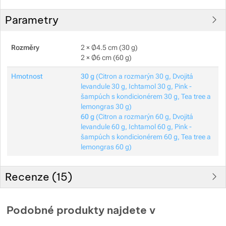
Parametry
Rozměry
2 × Ø4.5 cm (30 g)
2 × Ø6 cm (60 g)
Hmotnost
30 g
(Citron a rozmarýn 30 g, Dvojitá
levandule 30 g, Ichtamol 30 g, Pink -
šampúch s kondicionérem 30 g, Tea tree a
lemongras 30 g)
60 g
(Citron a rozmarýn 60 g, Dvojitá
levandule 60 g, Ichtamol 60 g, Pink -
šampúch s kondicionérem 60 g, Tea tree a
lemongras 60 g)
Recenze (
15
)
Hodnocení zákazníků
Podobné produkty najdete v