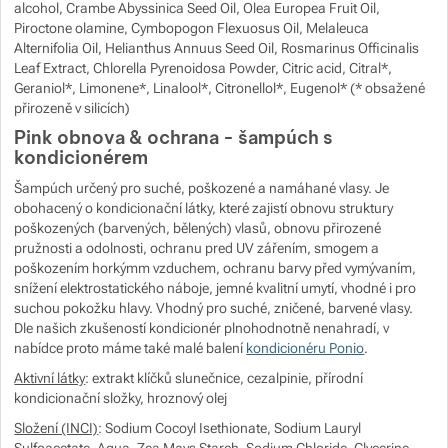
alcohol, Crambe Abyssinica Seed Oil, Olea Europea Fruit Oil,
Piroctone olamine, Cymbopogon Flexuosus Oil, Melaleuca
Alternifolia Oil, Helianthus Annuus Seed Oil, Rosmarinus Officinalis
Leaf Extract, Chlorella Pyrenoidosa Powder, Citric acid, Citral*,
Geraniol*, Limonene*, Linalool*, Citronellol*, Eugenol* (* obsažené
přirozeně v silicích)
Pink obnova & ochrana - šampúch s
kondicionérem
Šampúch určený pro suché, poškozené a namáhané vlasy. Je
obohacený o kondicionační látky, které zajistí obnovu struktury
poškozených (barvených, bělených) vlasů, obnovu přirozené
pružnosti a odolnosti, ochranu pred UV zářením, smogem a
poškozením horkýmm vzduchem, ochranu barvy před vymývaním,
snížení elektrostatického náboje, jemné kvalitní umytí, vhodné i pro
suchou pokožku hlavy. Vhodný pro suché, zničené, barvené vlasy.
Dle našich zkušeností kondicionér plnohodnotně nenahradí, v
nabídce proto máme také malé balení
kondicionéru Ponio
.
Aktivní látky
: extrakt klíčků slunečnice, cezalpinie, přírodní
kondicionační složky, hroznový olej
Složení (INCI)
: Sodium Cocoyl Isethionate, Sodium Lauryl