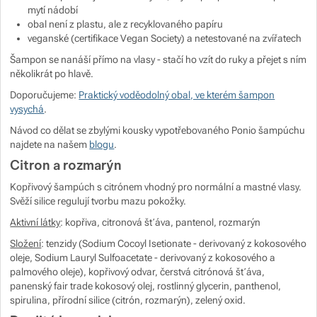
mytí nádobí
obal není z plastu, ale z recyklovaného papíru
veganské (certifikace Vegan Society) a netestované na zvířatech
Šampon se nanáší přímo na vlasy - stačí ho vzít do ruky a přejet s ním
několikrát po hlavě.
Doporučujeme:
Praktický voděodolný obal, ve kterém šampon
vysychá
.
Návod co dělat se zbylými kousky vypotřebovaného Ponio šampúchu
najdete na našem
blogu
.
Citron a rozmarýn
Kopřivový šampúch s citrónem vhodný pro normální a mastné vlasy.
Svěží silice regulují tvorbu mazu pokožky.
Aktivní látky
: kopřiva, citronová šťáva, pantenol, rozmarýn
Složení
: tenzidy (Sodium Cocoyl Isetionate - derivovaný z kokosového
oleje, Sodium Lauryl Sulfoacetate - derivovaný z kokosového a
palmového oleje), kopřivový odvar, čerstvá citrónová šťáva,
panenský fair trade kokosový olej, rostlinný glycerin, panthenol,
spirulina, přírodní silice (citrón, rozmarýn), zelený oxid.