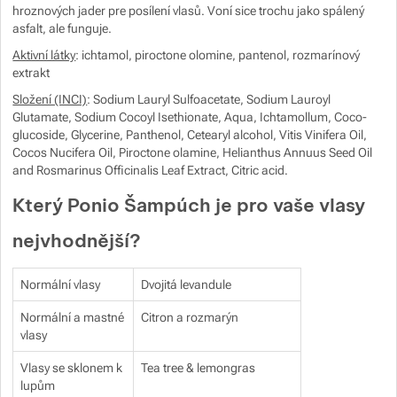
hroznových jader pre posílení vlasů. Voní sice trochu jako spálený
asfalt, ale funguje.
Aktivní látky
: ichtamol, piroctone olomine, pantenol, rozmarínový
extrakt
Složení (INCI)
: Sodium Lauryl Sulfoacetate, Sodium Lauroyl
Glutamate, Sodium Cocoyl Isethionate, Aqua, Ichtamollum, Coco-
glucoside, Glycerine, Panthenol, Cetearyl alcohol, Vitis Vinifera Oil,
Cocos Nucifera Oil, Piroctone olamine, Helianthus Annuus Seed Oil
and Rosmarinus Officinalis Leaf Extract, Citric acid.
Který Ponio Šampúch je pro vaše vlasy
nejvhodnější?
Normální vlasy
Dvojitá levandule
Normální a mastné
Citron a rozmarýn
vlasy
Vlasy se sklonem k
Tea tree & lemongras
lupům