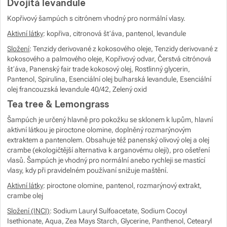
Dvojitá levandule
Kopřivový šampúch s citrónem vhodný pro normální vlasy.
Aktivní látky
: kopřiva, citronová šťáva, pantenol, levandule
Složení
: Tenzidy derivované z kokosového oleje, Tenzidy derivované z
kokosového a palmového oleje, Kopřivový odvar, Čerstvá citrónová
šťáva, Panenský fair trade kokosový olej, Rostlinný glycerin,
Pantenol, Spirulina, Esenciální olej bulharská levandule, Esenciální
olej francouzská levandule 40/42, Zelený oxid
Tea tree & Lemongrass
Šampúch je určený hlavně pro pokožku se sklonem k lupům, hlavní
aktivní látkou je piroctone olomine, doplněný rozmarýnovým
extraktem a pantenolem. Obsahuje též panenský olivový olej a olej
crambe (ekologičtější alternativa k arganovému oleji), pro ošetření
vlasů. Šampúch je vhodný pro normální anebo rychleji se mastící
vlasy, kdy při pravidelném používaní snižuje maštění.
Aktivní látky
: piroctone olomine, pantenol, rozmarýnový extrakt,
crambe olej
Složení (INCI)
: Sodium Lauryl Sulfoacetate, Sodium Cocoyl
Isethionate, Aqua, Zea Mays Starch, Glycerine, Panthenol, Cetearyl