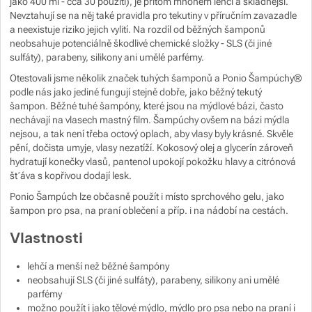
jako 400 ml - cca 30 použití), je přitom mnohem lehčí a skladnější.
Nevztahují se na něj také pravidla pro tekutiny v příručním zavazadle
Zobrazit více
a neexistuje riziko jejich vylití. Na rozdíl od běžných šamponů
neobsahuje potenciálně škodlivé chemické složky - SLS (či jiné
sulfáty), parabeny, silikony ani umělé parfémy.
Otestovali jsme několik značek tuhých šamponů a Ponio Šampúchy®
podle nás jako jediné fungují stejně dobře, jako běžný tekutý
šampon. Běžné tuhé šampóny, které jsou na mýdlové bázi, často
nechávají na vlasech mastný film. Šampúchy ovšem na bázi mýdla
nejsou, a tak není třeba octový oplach, aby vlasy byly krásné. Skvěle
pění, dočista umyje, vlasy nezatíží. Kokosový olej a glycerín zároveň
hydratují konečky vlasů, pantenol upokojí pokožku hlavy a citrónová
šťáva s kopřivou dodají lesk.
Ponio Šampúch lze občasně použít i místo sprchového gelu, jako
šampon pro psa, na praní oblečení a příp. i na nádobí na cestách.
Vlastnosti
lehčí a menší než běžné šampóny
neobsahují SLS (či jiné sulfáty), parabeny, silikony ani umělé
parfémy
možno použít i jako tělové mýdlo, mýdlo pro psa nebo na praní i