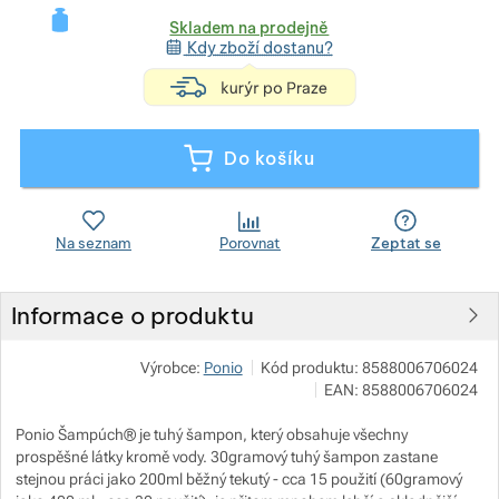
Skladem na prodejně
Kdy zboží dostanu?
Zobrazit více
Zobrazit více
<h4 style="text-a
Zobrazit více
Do košíku
Zobrazit více
Zobrazit více
Zobrazit více
Na seznam
Porovnat
Zeptat se
Zobrazit více
Informace o produktu
Zobrazit více
Zobrazit více
Výrobce:
Ponio
Kód produktu:
8588006706024
EAN:
8588006706024
Zobrazit více
Ponio Šampúch® je tuhý šampon, který obsahuje všechny
prospěšné látky kromě vody. 30gramový tuhý šampon zastane
Zobrazit více
stejnou práci jako 200ml běžný tekutý - cca 15 použití (60gramový