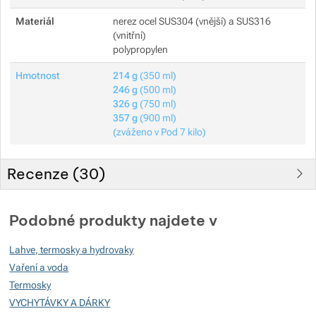
Materiál
nerez ocel SUS304 (vnější) a SUS316
(vnitřní)
polypropylen
Hmotnost
214 g
(350 ml)
246 g
(500 ml)
326 g
(750 ml)
357 g
(900 ml)
(zváženo v Pod 7 kilo)
Recenze (
30
)
Hodnocení zákazníků
Podobné produkty najdete v
96
Lahve, termosky a hydrovaky
%
Vaření a voda
Termosky
VYCHYTÁVKY A DÁRKY
Hodnocení
(
Jak funguje hodnocení
)