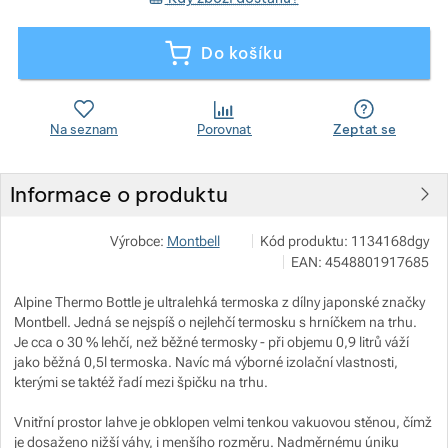
Zobrazit více
Zobrazit více
Do košíku
Zobrazit více
Na seznam
Porovnat
Zeptat se
Zobrazit více
Informace o produktu
Zobrazit více
Zobrazit více
Pod 7 kilo
Zobrazit více
Výrobce:
Montbell
Kód produktu:
1134168dgy
Milady Horákové 546/50, 17000
EAN:
4548801917685
info@pod7kilo.cz
https://www.pod7kilo.cz
Zobrazit více
Alpine Thermo Bottle je ultralehká termoska z dílny japonské značky
Montbell. Jedná se nejspíš o nejlehčí termosku s hrníčkem na trhu.
Zobrazit více
Je cca o 30 % lehčí, než běžné termosky - při objemu 0,9 litrů váží
jako běžná 0,5l termoska. Navíc má výborné izolační vlastnosti,
kterými se taktéž řadí mezi špičku na trhu.
Zobrazit více
Zobrazit více
Vnitřní prostor lahve je obklopen velmi tenkou vakuovou stěnou, čímž
Zobrazit více
je dosaženo nižší váhy, i menšího rozměru. Nadměrnému úniku