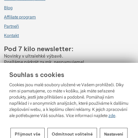
Blog
Ověřený zákazník
6. 12. 2024 10:12
Affiliate program
Opravdu lehká a kvalitní termoska. Máme už 2 roky doma menší variantu
Partneři
od stejného výrobce a jsme moc spokojení, tak jsme teď pořídili i “větší
Kontakt
kámošku”. Parametry, které uvádí výrobce platí. Teplý čaj vydrží skutečně
teplý. Tu menší dcera nosí už třetí zimu denně do školy. Jinou termosku
Pod 7 kilo newsletter:
bych už nekupovala.
Novinky v ultralehké výbavě.
Posíláme párkrát za rok, nespamujeme!
Ověřený zákazník
4. 6. 2024 18:58
Souhlas s cookies
Zadejte váš e-mail
Na objem 750 ml lehká, pěkný design
Cookies jsou malé soubory uložené ve Vašem prohlížeči. Díky
Odběrem newsletteru souhlasíte se zpracováním
Osobních údajů
.
Ověřený zákazník
18. 3. 2024 07:31
nim si pamatujeme, co máte v košíku, jak máte seřazené
produkty, jestli jste přihlášeni a podobně. Pomáhají nám
Přihlásit se
například i v anonymních analýzách, které používáme k dalšímu
Výborně drží teplotu, prakticky hrnecek
zlepšování webu, a k lepšímu cílení reklamy. K jejich zpracování
ale potřebujeme Váš souhlas. Více informací najdete
zde
.
Ověřený zákazník
25. 9. 2023 12:09
© 2026 Pod 7 kilo
běží na
Shopio
Nastavení souhlasů s kategoriemi
Nastavení cookies
Čaj vydrží teplý dva dny.
Přijmout vše
Odmítnout volitelné
Nastavení
cookies