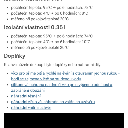
počáteční teplota: 95°C → po 6 hodinách: 78°C
počáteční teplota: 4°C → po 6 hodinách: 8°C
měřeno při pokojové teplotě 20°C
Izolační vlastnosti 0,35 l
počáteční teplota: 95°C → po 6 hodinách: 74°C
počáteční teplota: 4°C → po 6 hodinách: 10°C
měřeno při pokojové teplotě 20°C
Doplňky
K lahvi můžete dokoupit tyto doplňky nebo náhradní díly:
víko pro přímé pití a rychlé nalévání s otevíráním jednou rukou -
hodí se zejména v létě na studenou vodu
silikonová ochrana na dno či víko pro zvýšenou odolnost a
zabránění klouzání
náhradní těsnění
náhradní víčko vč. náhradního vnitřního uzávěru
náhradní vnitřní uzávěr