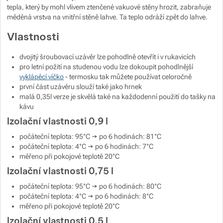
tepla, který by mohl vlivem ztenčené vakuové stěny hrozit, zabraňuje
měděná vrstva na vnitřní stěně lahve. Ta teplo odráží zpět do lahve.
Zobrazit více
Vlastnosti
Zobrazit více
dvojitý šroubovací uzávěr lze pohodlně otevřít i v rukavicích
pro letní požití na studenou vodu lze dokoupit pohodlnější
vyklápěcí víčko
- termosku tak můžete používat celoročně
první část uzávěru slouží také jako hrnek
malá 0,35l verze je skvělá také na každodenní použití do tašky na
kávu
Izolační vlastnosti 0,9 l
počáteční teplota: 95°C → po 6 hodinách: 81°C
počáteční teplota: 4°C → po 6 hodinách: 7°C
měřeno při pokojové teplotě 20°C
Izolační vlastnosti 0,75 l
počáteční teplota: 95°C → po 6 hodinách: 80°C
počáteční teplota: 4°C → po 6 hodinách: 8°C
měřeno při pokojové teplotě 20°C
Izolační vlastnosti 0,5 l