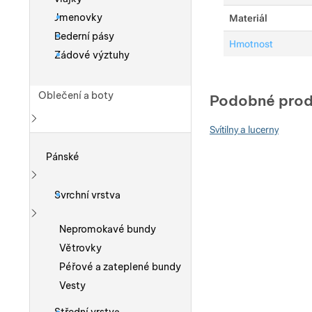
Jmenovky
Materiál
Bederní pásy
Hmotnost
Zádové výztuhy
Oblečení a boty
Podobné prod
Svítilny a lucerny
Zobrazit více
Pánské
Zobrazit více
Svrchní vrstva
Zobrazit více
Nepromokavé bundy
Větrovky
Péřové a zateplené bundy
Vesty