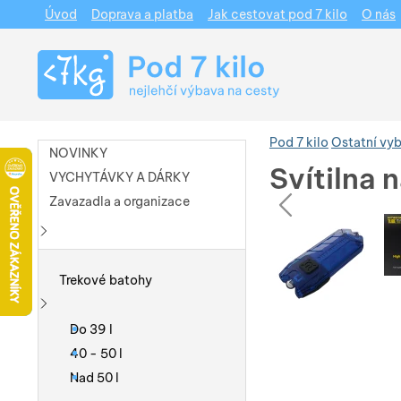
Úvod
Doprava a platba
Jak cestovat pod 7 kilo
O nás
Navigace
Pod 7 kilo
Ostatní vy
NOVINKY
Svítilna 
VYCHYTÁVKY A DÁRKY
pře
Zavazadla a organizace
Fotografie
Fotografie
Zobrazit více
Trekové batohy
Zobrazit více
Do 39 l
40 - 50 l
Nad 50 l