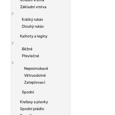
Střední vrstva
Základní vrstva
Zobrazit více
Krátký rukáv
Dlouhý rukáv
Kalhoty a legíny
Zobrazit více
Běžné
Převlečné
Zobrazit více
Nepromokavé
Větruodolné
Zateplovací
Spodní
Kraťasy a plavky
Spodní prádlo