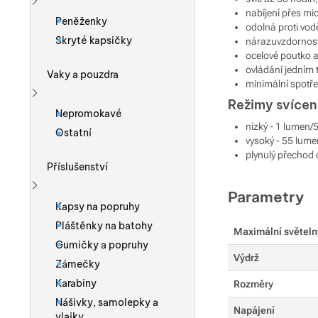
nabíjení přes m
Zobrazit více
Peněženky
odolná proti vod
Skryté kapsičky
nárazuvzdornos
ocelové poutko a
ovládání jedním 
Vaky a pouzdra
minimální spotře
Režimy svícen
Zobrazit více
Nepromokavé
nízký - 1 lumen/
Ostatní
vysoký - 55 lum
plynulý přechod
Příslušenství
Parametry
Zobrazit více
Kapsy na popruhy
Pláštěnky na batohy
Maximální světeln
Gumičky a popruhy
Výdrž
Zámečky
Karabiny
Rozměry
Nášivky, samolepky a
Napájení
vlajky