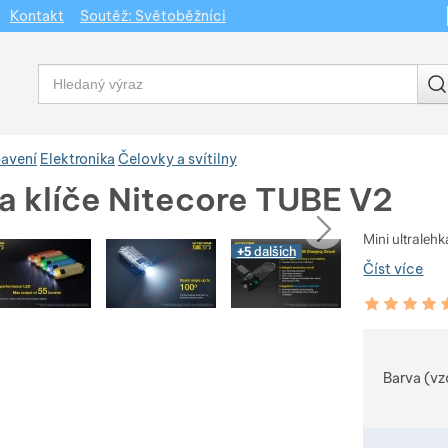
Kontakt
Soutěž: Světoběžníci
Vyhledávání
bavení
Elektronika
Čelovky a svítilny
na klíče Nitecore TUBE V2
dchozí
následující
Mini ultralehk
+5
dalších
Číst více
Hodnocení zá
100
%
Vybert
Barva (vz