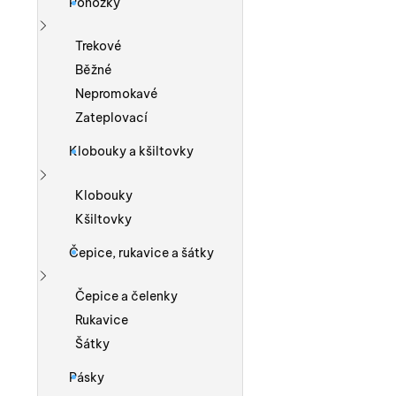
Ponožky
Zobrazit více
Trekové
Běžné
Nepromokavé
Zateplovací
Klobouky a kšiltovky
Zobrazit více
Klobouky
Kšiltovky
Čepice, rukavice a šátky
Zobrazit více
Čepice a čelenky
Rukavice
Šátky
Pásky