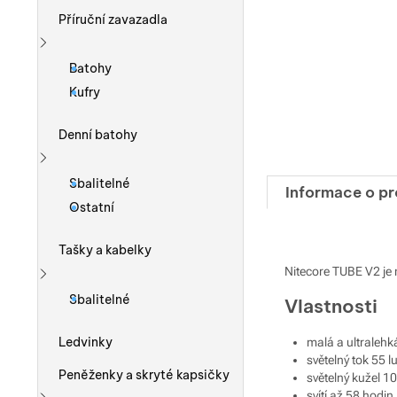
Příruční zavazadla
Zobrazit více
Batohy
Kufry
Denní batohy
Zobrazit více
Sbalitelné
Informace o p
Ostatní
Tašky a kabelky
Nitecore TUBE V2 je 
Zobrazit více
Sbalitelné
Vlastnosti
Ledvinky
malá a ultralehk
světelný tok 55 
Peněženky a skryté kapsičky
světelný kužel 1
svítí až 58 hodin