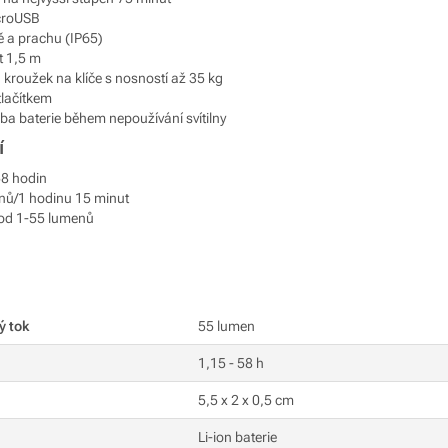
icroUSB
ě a prachu (IP65)
t 1,5 m
 kroužek na klíče s nosností až 35 kg
tlačítkem
ba baterie během nepoužívání svítilny
í
58 hodin
enů/1 hodinu 15 minut
 od 1-55 lumenů
ý tok
55 lumen
1,15 - 58 h
5,5 x 2 x 0,5 cm
Li-ion baterie