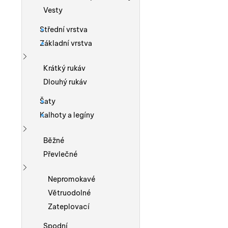
Vesty
Střední vrstva
Základní vrstva
Zobrazit více
Krátký rukáv
Dlouhý rukáv
Šaty
Kalhoty a legíny
Zobrazit více
Běžné
Převlečné
Zobrazit více
Nepromokavé
Větruodolné
Zateplovací
Spodní