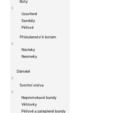
Boty
Zobrazit více
Uzavřené
Sandály
Péřové
Příslušenství k botám
Zobrazit více
Návleky
Nesmeky
Dámské
Zobrazit více
Svrchní vrstva
Zobrazit více
Nepromokavé bundy
Větrovky
Péřové a zateplené bundy