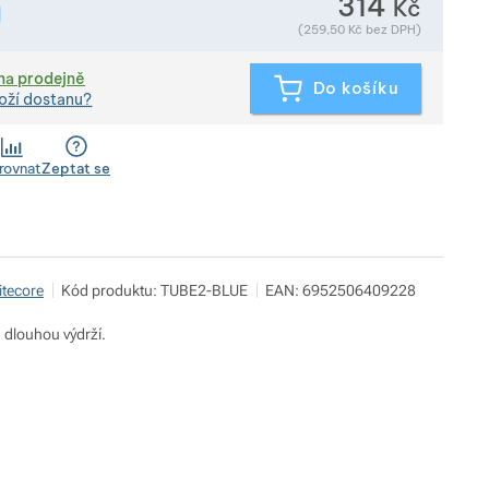
314
Kč
g
Zobrazit více
Hmotnost v gramech. Téměř všechno zboží převažujeme přímo 
(
259,50
Kč
bez DPH)
na prodejně
Do košíku
oží dostanu?
rovnat
Zeptat se
itecore
Kód produktu:
TUBE2-BLUE
EAN:
6952506409228
a dlouhou výdrží.