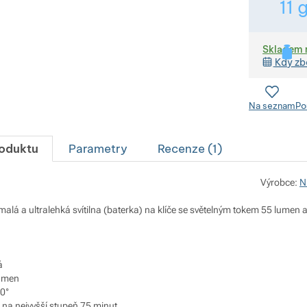
11
Skladem 
Kdy zb
Na seznam
Po
roduktu
Parametry
Recenze (
1
)
Výrobce:
N
malá a ultralehká svítilna (baterka) na klíče se světelným tokem 55 lumen 
á
lumen
00°
, na nejvyšší stupeň 75 minut