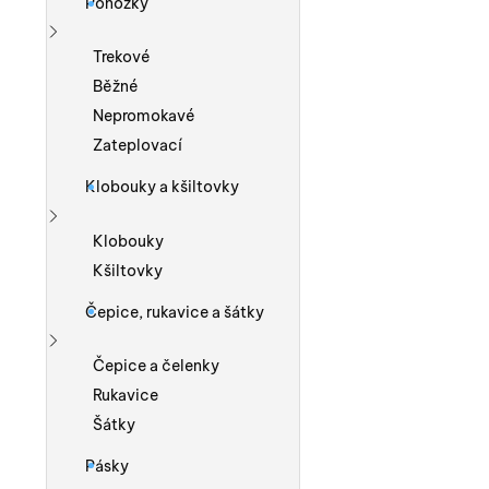
Ponožky
Zobrazit více
Trekové
Běžné
Nepromokavé
Zateplovací
Klobouky a kšiltovky
Zobrazit více
Klobouky
Kšiltovky
Čepice, rukavice a šátky
Zobrazit více
Čepice a čelenky
Rukavice
Šátky
Pásky