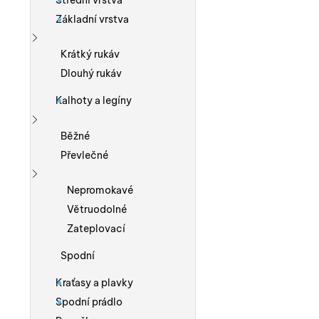
Střední vrstva
Základní vrstva
Zobrazit více
Krátký rukáv
Dlouhý rukáv
Kalhoty a legíny
Zobrazit více
Běžné
Převlečné
Zobrazit více
Nepromokavé
Větruodolné
Zateplovací
Spodní
Kraťasy a plavky
Spodní prádlo