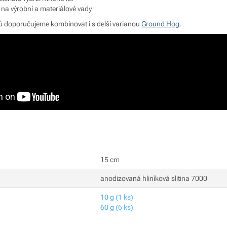
 na výrobní a materiálové vady
ů doporučujeme kombinovat i s delší varianou
Ground Hog
.
15 cm
anodizovaná hliníková slitina 7000
10 g
(1 ks)
60 g
(6 ks)