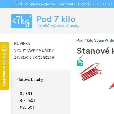
Úvod
Doprava a platba
Jak cestovat pod 7 kilo
O nás
Navigace
Pod 7 kilo
Spaní
Přísl
NOVINKY
Stanové 
VYCHYTÁVKY A DÁRKY
pře
Zavazadla a organizace
Fotografie
Fotografie
Zobrazit více
Trekové batohy
Zobrazit více
Do 39 l
40 - 50 l
Nad 50 l