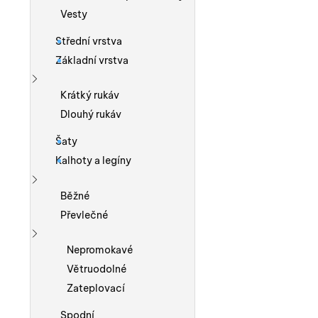
Vesty
Střední vrstva
Základní vrstva
Zobrazit více
Krátký rukáv
Dlouhý rukáv
Šaty
Kalhoty a legíny
Zobrazit více
Běžné
Převlečné
Zobrazit více
Nepromokavé
Větruodolné
Zateplovací
Spodní