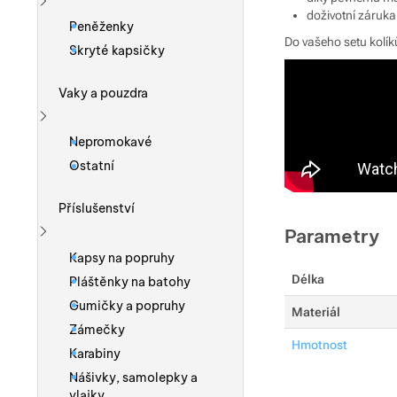
doživotní záruka
Zobrazit více
Peněženky
Do vašeho setu kolík
Skryté kapsičky
Vaky a pouzdra
Zobrazit více
Nepromokavé
Ostatní
Příslušenství
Parametry
Zobrazit více
Kapsy na popruhy
Délka
Pláštěnky na batohy
Gumičky a popruhy
Materiál
Zámečky
Hmotnost
Karabiny
Nášivky, samolepky a
vlajky