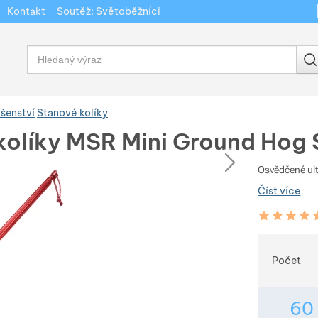
Kontakt
Soutěž: Světoběžníci
Vyhledávání
ušenství
Stanové kolíky
kolíky MSR Mini Ground Hog 
dchozí
následující
Osvědčené ultr
Číst více
Hodnocení zá
100
%
Vybert
Počet
60