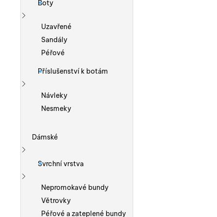
Boty
Zobrazit více
Uzavřené
Sandály
Péřové
Příslušenství k botám
Zobrazit více
Návleky
Nesmeky
Dámské
Zobrazit více
Svrchní vrstva
Zobrazit více
Nepromokavé bundy
Větrovky
Péřové a zateplené bundy