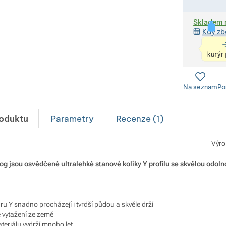
Skladem 
Kdy zb
Na seznam
Po
roduktu
Parametry
Recenze (
1
)
Výro
 jsou osvědčené ultralehké stanové kolíky Y profilu se skvělou odoln
varu Y snadno procházejí i tvrdší půdou a skvěle drží
 vytažení ze země
eriálu vydrží mnoho let