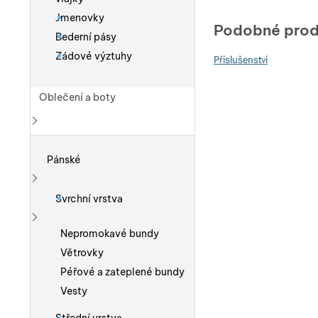
Jmenovky
Podobné prod
Bederní pásy
Zádové výztuhy
Příslušenství
Oblečení a boty
Zobrazit více
Pánské
Zobrazit více
Svrchní vrstva
Zobrazit více
Nepromokavé bundy
Větrovky
Péřové a zateplené bundy
Vesty