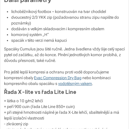
lichoběžníkový footbox – konstruován na tvar chodidel
dvoucestný 2/3 YKK zip (požadovanou stranu zipu napište do
poznámky)
dodáván s velkým skladovacím i kompresním obalem
komorový systém „H“
spacák v této verzi nemá kapuci
Spacáky Cumulus jsou šité ručně. Jedna švadlena vždy šije celý spací
pytel od začátku, až do konce. Plnění jednotlivých komor probíhá, z
důvodu přesnosti, také ručně.
Pro ještě lepší kompresi a ochranu proti vodě doporučujeme
kompresní obaly
Evac Compression Dry Bag
nebo kombinaci
kompresního obalu spacáku s
vodotěsným vakem
.
Řada X-lite vs řada Lite Line
+ látka o 10 g/m2 lehčí
+ peří 900 cuin (řada Lite Line 850+ cuin)
+ při stejné hmotnosti náplně je řada X-Lite lehčí, sbalitelnější a má
lepší izolační vlastnosti
- zkrácený zip