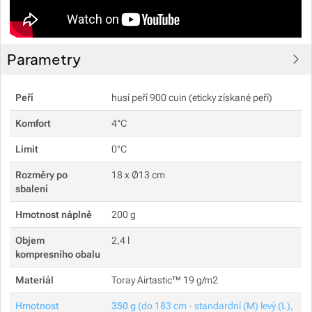
Parametry
Peří
husí peří 900 cuin (eticky získané peří)
Komfort
4°C
Limit
0°C
Rozměry po
18 x Ø13 cm
sbalení
Hmotnost náplně
200 g
Objem
2,4 l
kompresního obalu
Materiál
Toray Airtastic™ 19 g/m2
Hmotnost
350 g
(do 183 cm - standardní (M) levý (L),