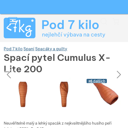
Vyhledávání
Menu
Koš
Pod 7 kilo
Spaní
Spacáky a quilty
Spací pytel Cumulus X-
Lite 200
Zobrazit více
předchozí
následující
Fotografie
Fotografie
+6
dalších
Zobrazit více
Zobrazit více
Zobrazit více
Zobrazit více
Zobrazit více
Zobrazit více
Zobrazit více
Zobrazit více
Zobrazit více
Neuvěřitelně malý a lehký spacák z nejkvalitnějšího husího peří