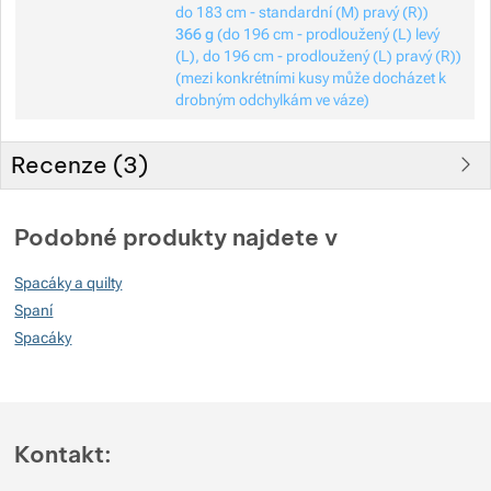
do 183 cm - standardní (M) pravý (R))
366 g
(do 196 cm - prodloužený (L) levý
(L), do 196 cm - prodloužený (L) pravý (R))
(mezi konkrétními kusy může docházet k
drobným odchylkám ve váze)
Recenze (
3
)
Hodnocení zákazníků
Podobné produkty najdete v
73
Spacáky a quilty
%
Spaní
Spacáky
Hodnocení
(
Jak funguje hodnocení
)
5
66.666666666667%
Recenzí s hodnocením
Kontakt:
4
0%
Recenzí s hodnocením