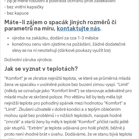
- zip je méně robustní a postrádá ochranu proti zasekávání
- bez vnitřní kapsičky
- bez kapuce
Máte-li zájem o spacák jiných rozměrů či
parametrů na míru,
kontaktujte nás
.
výroba na zakázku, dodání za cca 1-3 měsíce
konečnou cenu vám zjistíme na požádání, žádné dodatečné
slevy se na ní nevztahují (dárkové poukazy využít lze)
Doživotní záruka výrobce.
Jak se vyznat v teplotách?
"Komfort" je ve zkratce nejnižší teplota, ve které se průměrná mladá
žena ve spacáku v uvolněné poloze bez buzení zimou vyspí. "Limit"
(někdy se označuje jako "Komfort limit") se stanovuje adekvátně pro
mladé muže ve skrčené poloze. Pro většinu lidí by tedy měla být
nejnižší teplota pro pohodlný spánek mezi hodnotou "Komfort" a
"Limit". Zkušení uživatelé v dobré kondici a s teplým oblečením
mohou spát bez problémů i v nižších teplotách, naopak hodně
"zmrzlé" a starší ženy by měly k teplotě "Komfort" přičíst radši ještě
pár stupňů. "Extrém" je teplota udávaná pro holé přežití, běžně ji
proto není vhodné brát v úvahu. Dodáváme, že ve stanu bývá teplota