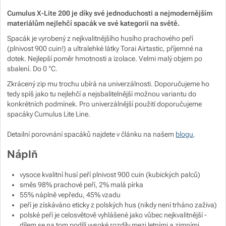
https://www.pod7kilo.cz
Zobrazit více
Cumulus X-Lite 200 je díky své jednoduchosti a nejmodernějším
materiálům nejlehčí spacák ve své kategorii na světě.
Spacák je vyrobený z nejkvalitnějšího husího prachového peří
Zobrazit více
(plnivost 900 cuin!) a ultralehké látky Torai Airtastic, příjemné na
dotek. Nejlepší poměr hmotnosti a izolace. Velmi malý objem po
sbalení. Do 0 °C.
Zkrácený zip mu trochu ubírá na univerzálnosti. Doporučujeme ho
tedy spíš jako tu nejlehčí a nejsbalitelnější možnou variantu do
konkrétních podmínek. Pro univerzálnější použití doporučujeme
spacáky Cumulus Lite Line.
Detailní porovnání spacáků najdete v článku na našem
blogu
.
Náplň
vysoce kvalitní husí peří plnivost 900 cuin (kubických palců)
směs 98% prachové peří, 2% malá pírka
55% náplně vepředu, 45% vzadu
peří je získáváno eticky z polských hus (nikdy není trháno zaživa)
polské peří je celosvětově vyhlášené jako vůbec nejkvalitnější -
dílem se na tom podílí vysoké rozdíly mezi letními a zimními