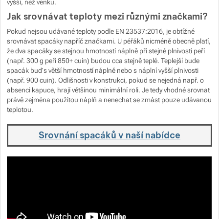
vyšší, než venku.
Jak srovnávat teploty mezi různými značkami?
Pokud nejsou udávané teploty podle EN 23537:2016, je obtížné
srovnávat spacáky napříč značkami. U péřáků nicméně obecně platí,
že dva spacáky se stejnou hmotností náplně při stejné plnivosti peří
(např. 300 g peří 850+ cuin) budou cca stejně teplé. Teplejší bude
spacák buď s větší hmotností náplně nebo s náplní vyšší plnivosti
(např. 900 cuin). Odlišnosti v konstrukci, pokud se nejedná např. o
absenci kapuce, hrají většinou minimální roli. Je tedy vhodné srovnat
právě zejména použitou náplň a nenechat se zmást pouze udávanou
teplotou.
Srovnání spacáků v naší nabídce