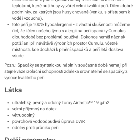
teplotami, které nutí husy vytvářet velmi kvalitní peří. Dílem dobré
podmínky, za kterých jsou husy chované (venku, s přístupem k
vodě i vzduchu).
toto peří je 100% hypoalergenní - z vlastní skušenosti můžeme
říct, že i člen našeho týmu s alergií na peří spacáky Cumulus
dlouhodobě bez problémů používá. Dokonce neměl náznak
potíží ani při návštěvě výrobních prostor Cumulu, včetně
místnosti, kde dochází k plnění spacáků a peří létá doslova
všude.
Pozn.: Spacáky se syntetickou náplní v současné době nemají při
stejné váze izolační schopnosti zdaleka srovnatelné se spacáky z
vysoce kvalitního peří.
Látka
ultralehký, pevný a odolný Toray Airtastic™ 19 g/m2
velmi příjemný na dotek
větruodolný
povrchová vodoodpudivá úprava DWR
odolný proti průniku peří
Další parametry