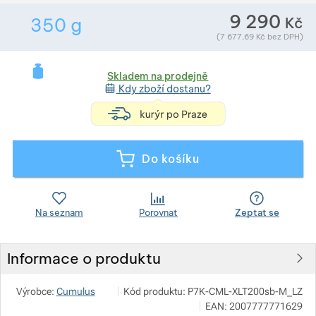
9 290
Kč
350
g
Zobrazit více
Hmotnost v gramech. Téměř všechno zboží př
Zobrazit více
Zobrazit více
(
7 677,69
Kč
bez DPH)
Zobrazit více
Skladem na prodejně
Kdy zboží dostanu?
<h4 style="text-a
Zobrazit více
Zobrazit více
Zobrazit více
Zobrazit více
Zobrazit více
Do košíku
Zobrazit více
Na seznam
Porovnat
Zeptat se
Zobrazit více
Informace o produktu
Zobrazit více
Zobrazit více
Zobrazit více
Pod 7 kilo
Zobrazit více
Výrobce:
Cumulus
Kód produktu:
P7K-CML-XLT200sb-M_LZ
Zobrazit více
Milady Horákové 546/50, 17000 Praha
EAN:
2007777771629
info@pod7kilo.cz