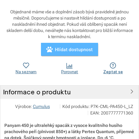
Objednané máme vše a doplnění zásob bývá pravidelně jednou
Zobrazit více
Zobrazit více
měsíčně. Doporučujeme si nastavit hlídání dostupnosti a po
naskladnění ihned objednat. Pokud váš oblíbený spacák není
skladem delší dobu, neváhejte nás kontaktovat pro bližší informace
Zobrazit více
k termínu naskladnění.
Zobrazit více
Zobrazit více
Hlídat dostupnost
Zobrazit více
Zobrazit více
Zobrazit více
Na seznam
Porovnat
Zeptat se
Zobrazit více
Informace o produktu
Zobrazit více
Pod 7 kilo
Zobrazit více
Výrobce:
Cumulus
Kód produktu:
P7K-CML-PA450-L_LZ
Milady Horákové 546/50, 17000 Praha
EAN:
2007777771360
Zobrazit více
Zobrazit více
info@pod7kilo.cz
https://www.pod7kilo.cz
Zobrazit více
Panyam 450 je ultralehký spacák z vysoce kvalitního husího
Zobrazit více
prachového peří (plnivost 850+) a látky Pertex Quantum, příjemné
na dotek. Špičkový poměr hmotnosti a izolace. Do -6 °C.