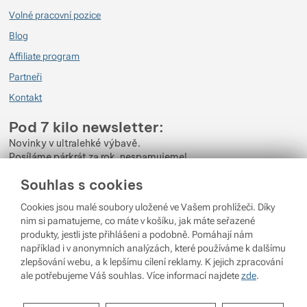
Volné pracovní pozice
Blog
Affiliate program
Partneři
Kontakt
Pod 7 kilo newsletter:
Novinky v ultralehké výbavě.
Posíláme párkrát za rok, nespamujeme!
Souhlas s cookies
Zadejte váš e-mail
Cookies jsou malé soubory uložené ve Vašem prohlížeči. Díky
Odběrem newsletteru souhlasíte se zpracováním
Osobních údajů
.
nim si pamatujeme, co máte v košíku, jak máte seřazené
produkty, jestli jste přihlášeni a podobně. Pomáhají nám
Přihlásit se
například i v anonymních analýzách, které používáme k dalšímu
zlepšování webu, a k lepšímu cílení reklamy. K jejich zpracování
ale potřebujeme Váš souhlas. Více informací najdete
zde
.
© 2026 Pod 7 kilo
běží na
Shopio
Nastavení souhlasů s kategoriemi
Nastavení cookies