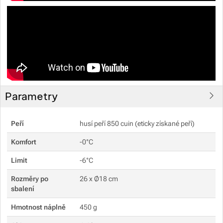
Parametry
Peří
husí peří 850 cuin (eticky získané peří)
Komfort
-0°C
Limit
-6°C
Rozměry po
26 x Ø18 cm
sbalení
Hmotnost náplně
450 g