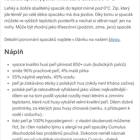
Zobrazit více
Lehký a dobře sbalitelný spacák do teplot mírně pod 0°C. Zip, který
jde téměř po celé délce spacáku má dva jezdce. Díky tomu si spacák
můžete ve vyšších teplotách pootevřít a nechat si větrat např. jen na
Zobrazit více
nohy. Může být vhodný jako třísezónní (podzim, zima, jaro) spacák.
Detailní porovnání spacáků najdete v článku na našem
blogu
.
Náplň
vysoce kvalitní husí peří plnivost 850+ cuin (kubických palců)
směs 96% prachové peří, 4% malá pírka
55% náplně vepředu, 45% vzadu
peří je získáváno eticky z polských hus (nikdy není trháno zaživa)
polské peří je celosvětově vyhlášené jako vůbec nejkvalitnější -
dílem se na tom podílí vysoké rozdíly mezi letními a zimními
teplotami, které nutí husy vytvářet velmi kvalitní peří. Dílem dobré
podmínky, za kterých jsou husy chované (venku, s přístupem k
vodě i vzduchu).
toto peří je 100% hypoalergenní - z vlastní skušenosti můžeme
říct, že i člen našeho týmu s alergií na peří spacáky Cumulus
dlouhodobě bez problémů používá. Dokonce neměl náznak
potíží ani při návštěvě výrobních prostor Cumulu, včetně