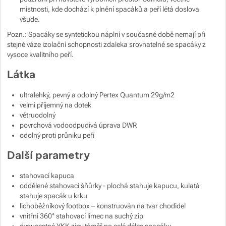
místnosti, kde dochází k plnění spacáků a peří létá doslova
všude.
Pozn.: Spacáky se syntetickou náplní v současné době nemají při
stejné váze izolační schopnosti zdaleka srovnatelné se spacáky z
vysoce kvalitního peří.
Látka
ultralehký, pevný a odolný Pertex Quantum 29g/m2
velmi příjemný na dotek
větruodolný
povrchová vodoodpudivá úprava DWR
odolný proti průniku peří
Další parametry
stahovací kapuca
oddělené stahovací šňůrky - plochá stahuje kapucu, kulatá
stahuje spacák u krku
lichoběžníkový footbox – konstruován na tvar chodidel
vnitřní 360° stahovací límec na suchý zip
dvoucestné YKK zipy téměř po celé délce spacáku