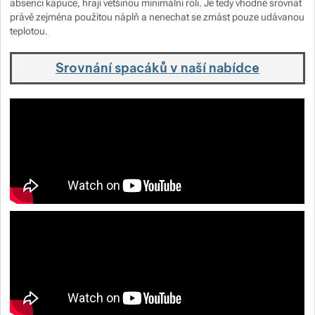
absenci kapuce, hrají většinou minimální roli. Je tedy vhodné srovnat
právě zejména použitou náplň a nenechat se zmást pouze udávanou
teplotou.
Srovnání spacáků v naší nabídce