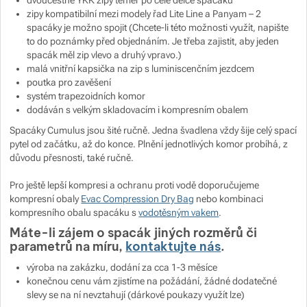
zipy kompatibilní mezi modely řad Lite Line a Panyam – 2
spacáky je možno spojit
(Chcete-li této možnosti využít, napište
to do poznámky před objednáním. Je třeba zajistit, aby jeden
spacák měl zip vlevo a druhý vpravo.)
malá vnitřní kapsička na zip s luminiscenčním jezdcem
poutka pro zavěšení
systém trapezoidních komor
dodáván s velkým skladovacím i kompresním obalem
Spacáky Cumulus jsou šité ručně. Jedna švadlena vždy šije celý spací
pytel od začátku, až do konce. Plnění jednotlivých komor probíhá, z
důvodu přesnosti, také ručně.
Pro ještě lepší kompresi a ochranu proti vodě doporučujeme
kompresní obaly
Evac Compression Dry Bag
nebo kombinaci
kompresního obalu spacáku s
vodotěsným vakem
.
Máte-li zájem o spacák jiných rozměrů či
parametrů na míru,
kontaktujte nás
.
výroba na zakázku, dodání za cca 1-3 měsíce
konečnou cenu vám zjistíme na požádání, žádné dodatečné
slevy se na ní nevztahují (dárkové poukazy využít lze)