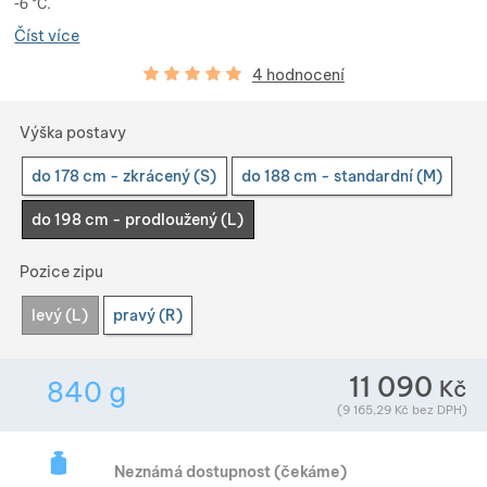
-6 °C.
Zobrazit více
Zobrazit více
Číst více
Hodnocení zákazníků
100
%
Zobrazit více
4 hodnocení
Vyberte variantu
Zobrazit více
Zobrazit více
Zobrazit více
Výška postavy
do 178 cm - zkrácený (S)
do 188 cm - standardní (M)
Zobrazit více
do 198 cm - prodloužený (L)
Zobrazit více
Zobrazit více
Zobrazit více
Zobrazit více
Pozice zipu
Zobrazit více
levý (L)
pravý (R)
Zobrazit více
Zobrazit více
Zobrazit více
11 090
Kč
840
g
Zobrazit více
Hmotnost v gramech. Téměř všechno zboží př
(
9 165,29
Kč
bez DPH)
Zobrazit více
Zobrazit více
Zobrazit více
Objednané máme 
Zobrazit víc
Neznámá dostupnost (čekáme)
Zobrazit více