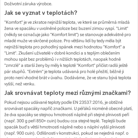
Doživotní záruka výrobce.
Jak se vyznat v teplotách?
"Komfort" je ve zkratce nejnižší teplota, ve které se průměrná mladá
žena ve spacáku v uvolněné poloze bez buzení zimou vyspí. "Limit"
(někdy se označuje jako "Komfort limit") se stanovuje adekvátně pro
mladé muže ve skrčené poloze. Pro většinu lidí by tedy měla být
nejnižší teplota pro pohodlný spánek mezi hodnotou "Komfort" a
"Limit". Zkušení uživatelé v dobré kondici a s teplým oblečením
mohou spát bez problémů i v nižších teplotách, naopak hodně
"zmrzlé" a starší ženy by měly k teplotě "Komfort" přičíst radši ještě
pár stupňů. "Extrém" je teplota udávaná pro holé přežití, běžně ji
proto není vhodné brát v úvahu. Dodáváme, že ve stanu bývá teplota
vyšší, než venku.
Jak srovnávat teploty mezi různými značkami?
Pokud nejsou udávané teploty podle EN 23537:2016, je obtížné
srovnávat spacáky napříč značkami. U péřáků nicméně obecně platí,
že dva spacáky se stejnou hmotností náplně při stejné plnivosti peří
(např. 300 g peří 850+ cuin) budou cca stejně teplé. Teplejší bude
spacák buď s větší hmotností náplně nebo s náplní vyšší plnivosti
(např. 900 cuin). Odlišnosti v konstrukci, pokud se nejedná např. o