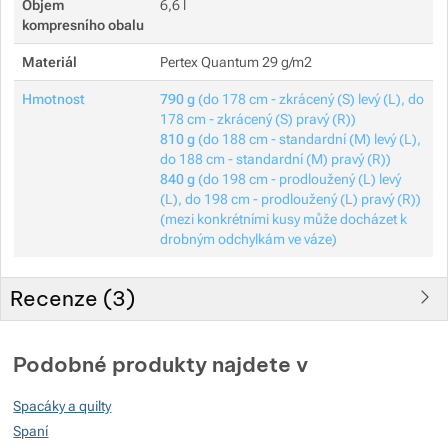
Objem
6,6 l
kompresního obalu
Materiál
Pertex Quantum 29 g/m2
Hmotnost
790 g
(do 178 cm - zkrácený (S) levý (L), do
178 cm - zkrácený (S) pravý (R))
810 g
(do 188 cm - standardní (M) levý (L),
do 188 cm - standardní (M) pravý (R))
840 g
(do 198 cm - prodloužený (L) levý
(L), do 198 cm - prodloužený (L) pravý (R))
(mezi konkrétními kusy může docházet k
drobným odchylkám ve váze)
Recenze (
3
)
Hodnocení zákazníků
Podobné produkty najdete v
100
Spacáky a quilty
%
Spaní