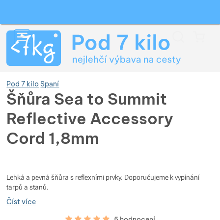
Vyhledávání
Menu
Koš
Pod 7 kilo
Spaní
Šňůra Sea to Summit
Reflective Accessory
Zobrazit více
Cord 1,8mm
Zobrazit více
Zobrazit více
Fotografie
Zobrazit více
Zobrazit více
Zobrazit více
Lehká a pevná šňůra s reflexními prvky. Doporučujeme k vypínání
tarpů a stanů.
Zobrazit více
Zobrazit více
Zobrazit více
Zobrazit více
Číst více
Hodnocení zákazníků
96
%
5 hodnocení