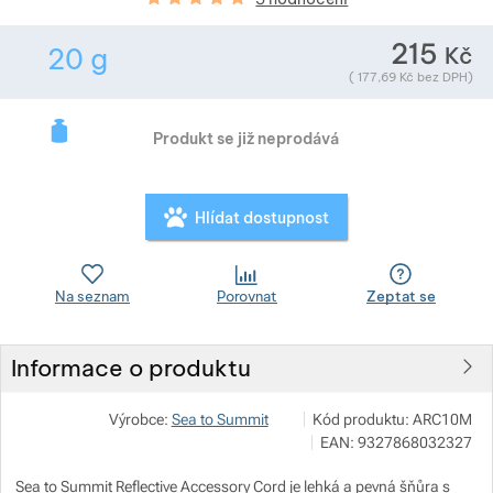
Zobrazit více
Zobrazit více
215
Kč
20
g
Zobrazit více
Hmotnost v gramech. Téměř všechno zboží převa
Zobrazit více
Zobrazit více
(
177,69
Kč
bez DPH)
Zobrazit více
Zobrazit více
Zobrazit více
Produkt se již neprodává
Zobrazit více
Hlídat dostupnost
Zobrazit více
Zobrazit více
Zobrazit více
Zobrazit více
Na seznam
Porovnat
Zeptat se
Zobrazit více
Informace o produktu
Zobrazit více
Zobrazit více
Zobrazit více
OUTDOOR BROTHERS s.r.o.
Zobrazit více
Výrobce:
Sea to Summit
Kód produktu:
ARC10M
Zobrazit více
Zobrazit více
A7 Office Center U Průhonu
EAN:
9327868032327
https://outdoorbrothers.cz/
Zobrazit více
Sea to Summit Reflective Accessory Cord je lehká a pevná šňůra s
Zobrazit více