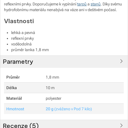
reflexními prvky. Doporučujeme k vypínání
tarpů
a
stanů
. Díky svému
hydrofobnímu materiálu nenabývá na váze ani v deštivém počasí.
Zobrazit více
Zobrazit více
Zobrazit více
Zobrazit více
Vlastnosti
Zobrazit více
Zobrazit více
lehká a pevná
reflexní prvky
Zobrazit více
voděodolná
Zobrazit více
průměr lanka 1,8 mm
Zobrazit více
Zobrazit více
Zobrazit více
Parametry
Zobrazit více
Zobrazit více
Průměr
1,8 mm
Délka
10 m
Zobrazit více
Materiál
polyester
Zobrazit více
Hmotnost
20 g
(zváženo v Pod 7 kilo)
Recenze (
5
)