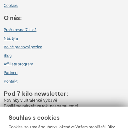
Už několik let drží.
Cookies
Ověřený zákazník
27. 9. 2022 13:10
O nás:
pevnost
Proč zrovna 7 kilo?
nízká hmotnost
Náš tým
reflexní, je vidět
Volné pracovní pozice
Blog
Affiliate program
Partneři
Kontakt
Pod 7 kilo newsletter:
Novinky v ultralehké výbavě.
Posíláme párkrát za rok, nespamujeme!
Souhlas s cookies
Zadejte váš e-mail
Cookies jsou malé soubory uložené ve Vašem prohlížeči. Díky