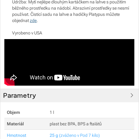
Údržba: Mytí nejlépe dlouhým kartáčkem na lahve s použitím
běžného prostředku na nádobí. Abrazivní prostředky se nesmí
používat. Čisticí sadu na lahve a hadičky Platypus můžete
Zobrazit více
objednat
zde
.
Zobrazit více
Vyrobeno v USA
Parametry
Objem
1 l
Materiál
plast bez BPA, BPS a ftalátů
Hmotnost
25 g
(zváženo v Pod 7 kilo)