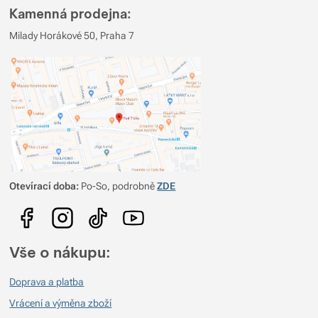
Pro vkládání recenzí je nutné se přihlásit.
Kamenná prodejna:
Recenze
Milady Horákové 50, Praha 7
Ověřený zákazník
29. 8. 2025 09:19
spokojenost, jen by bylo dobré si mít možnost vybrat barvu
výhoda, že když se zmenšuje objem vody tak lze lahev vytvarovat do
placky.
Ověřený zákazník
13. 7. 2025 14:24
Otevírací doba:
Po-So, podrobně
ZDE
Lehká láhev s minimálním objemem navíc
Ověřený zákazník
12. 7. 2025 07:55
Vše o nákupu:
Super napouštění tam kde je kohoutek nízko, a prakticky rozměr při
sbalení lahve.
Doprava a platba
Ověřený zákazník
6. 1. 2025 07:35
Vrácení a výměna zboží