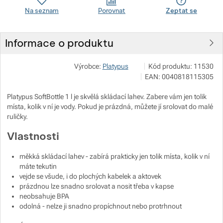
Na seznam
Porovnat
Zeptat se
Zobrazit více
Zobrazit více
Informace o produktu
Zobrazit více
VERTONE s.r.o.
Zobrazit více
Výrobce:
Platypus
Kód produktu:
11530
Podhorská 240/168 466 0
EAN:
0040818115305
Zobrazit více
info@vertone.cz
https://www.vertone.cz/
Platypus SoftBottle 1 l je skvělá skládací lahev. Zabere vám jen tolik
Zobrazit více
místa, kolik v ní je vody. Pokud je prázdná, můžete jí srolovat do malé
Zobrazit více
ruličky.
Vlastnosti
Zobrazit více
měkká skládací lahev - zabírá prakticky jen tolik místa, kolik v ní
máte tekutin
Zobrazit více
vejde se všude, i do plochých kabelek a aktovek
prázdnou lze snadno srolovat a nosit třeba v kapse
Zobrazit více
Zobrazit více
neobsahuje BPA
odolná - nelze ji snadno propíchnout nebo protrhnout
Zobrazit více