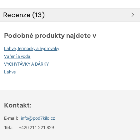
Recenze (
13
)
Hodnocení zákazníků
Podobné produkty najdete v
99
Lahve, termosky a hydrovaky
%
Vaření a voda
VYCHYTÁVKY A DÁRKY
Lahve
Hodnocení
(
Jak funguje hodnocení
)
5
100%
Recenzí s hodnocením
4
0%
Recenzí s hodnocením
Kontakt:
3
0%
Recenzí s hodnocením
E-mail:
info@pod7kilo.cz
2
0%
Recenzí s hodnocením
Tel.:
+420 211 221 829
1
0%
Recenzí s hodnocením