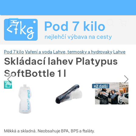
Vyhledávání
Menu
Koš
Pod 7 kilo
Vaření a voda
Lahve, termosky a hydrovaky
Lahve
Skládací lahev Platypus
SoftBottle 1 l
Zobrazit více
předchozí
následující
Fotografie
Fotografie
+2
další
Zobrazit více
Zobrazit více
Zobrazit více
Zobrazit více
Zobrazit více
Zobrazit více
Zobrazit více
Zobrazit více
Zobrazit více
Zobrazit více
Měkká a skladná. Neobsahuje BPA, BPS a ftaláty.