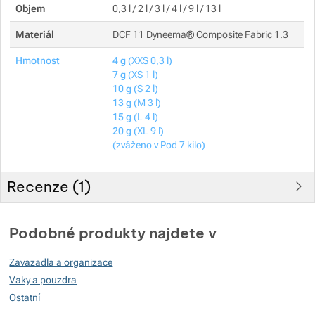
Objem
0,3 l / 2 l / 3 l / 4 l / 9 l / 13 l
Materiál
DCF 11 Dyneema® Composite Fabric 1.3
Hmotnost
4 g
(XXS 0,3 l)
7 g
(XS 1 l)
10 g
(S 2 l)
13 g
(M 3 l)
15 g
(L 4 l)
20 g
(XL 9 l)
(zváženo v Pod 7 kilo)
Recenze (
1
)
Hodnocení zákazníků
Podobné produkty najdete v
100
Zavazadla a organizace
%
Vaky a pouzdra
Ostatní