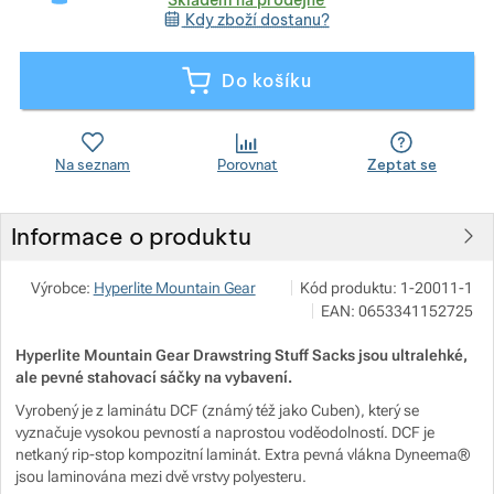
Kdy zboží dostanu?
Zobrazit více
Zobrazit více
Zobrazit více
Zobrazit více
Do košíku
Zobrazit více
Zobrazit více
Zobrazit více
Na seznam
Porovnat
Zeptat se
Zobrazit více
Zobrazit více
Zobrazit více
Informace o produktu
Zobrazit více
Zobrazit více
Zobrazit více
Pod 7 kilo
Zobrazit více
Výrobce:
Hyperlite Mountain Gear
Kód produktu:
1-20011-1
Zobrazit více
Zobrazit více
Milady Horákové 546/50, 170
EAN:
0653341152725
info@pod7kilo.cz
Zobrazit více
https://www.pod7kilo.cz
Zobrazit více
Zobrazit více
Zobrazit více
Zobrazit více
Hyperlite Mountain Gear Drawstring Stuff Sacks jsou ultralehké,
ale pevné stahovací sáčky na vybavení.
Zobrazit více
Zobrazit více
Vyrobený je z laminátu DCF (známý též jako Cuben), který se
vyznačuje vysokou pevností a naprostou voděodolností. DCF je
netkaný rip-stop kompozitní laminát. Extra pevná vlákna Dyneema®
Zobrazit více
Zobrazit více
Zobrazit více
Zobrazit více
jsou laminována mezi dvě vrstvy polyesteru.