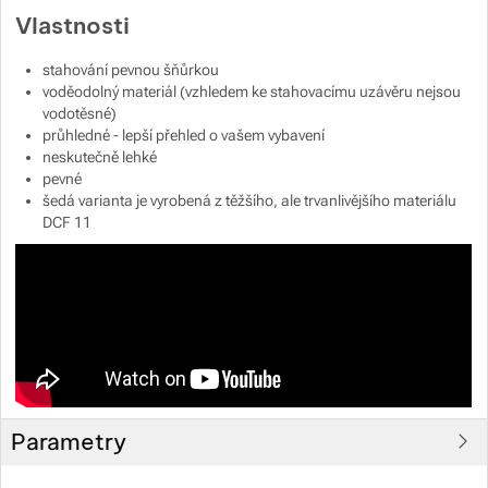
Vlastnosti
Zobrazit více
Zobrazit více
stahování pevnou šňůrkou
Zobrazit více
voděodolný materiál (vzhledem ke stahovacímu uzávěru nejsou
vodotěsné)
průhledné - lepší přehled o vašem vybavení
Zobrazit více
Zobrazit více
neskutečně lehké
pevné
šedá varianta je vyrobená z těžšího, ale trvanlivějšího materiálu
Zobrazit více
DCF 11
Zobrazit více
Zobrazit více
Parametry