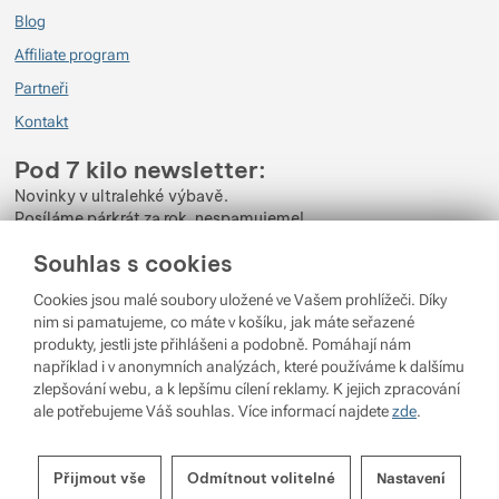
Blog
Affiliate program
Partneři
Kontakt
Pod 7 kilo newsletter:
Novinky v ultralehké výbavě.
Posíláme párkrát za rok, nespamujeme!
Souhlas s cookies
Zadejte váš e-mail
Cookies jsou malé soubory uložené ve Vašem prohlížeči. Díky
Odběrem newsletteru souhlasíte se zpracováním
Osobních údajů
.
nim si pamatujeme, co máte v košíku, jak máte seřazené
produkty, jestli jste přihlášeni a podobně. Pomáhají nám
Přihlásit se
například i v anonymních analýzách, které používáme k dalšímu
zlepšování webu, a k lepšímu cílení reklamy. K jejich zpracování
ale potřebujeme Váš souhlas. Více informací najdete
zde
.
© 2026 Pod 7 kilo
běží na
Shopio
Nastavení souhlasů s kategoriemi
Nastavení cookies
Přijmout vše
Odmítnout volitelné
Nastavení
cookies