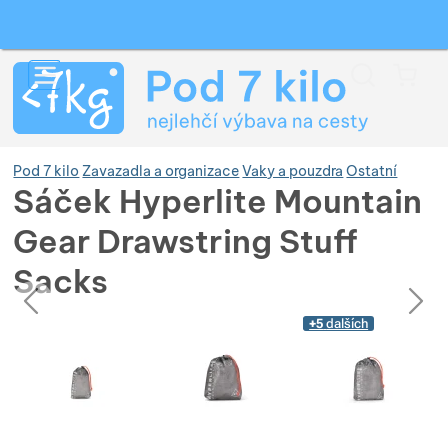
Vyhledávání
Menu
Koš
Pod 7 kilo
Zavazadla a organizace
Vaky a pouzdra
Ostatní
Sáček Hyperlite Mountain
Gear Drawstring Stuff
Zobrazit více
Sacks
předchozí
následující
Zobrazit více
Fotografie
Fotografie
+5
dalších
Zobrazit více
Zobrazit více