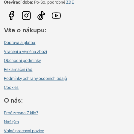
Otevírací doba:
Po-So, podrobně
ZDE
(Autorka recenze dlouhodobě a zátěžově testuje vybavení pro Pod 7 kilo,
občas ji můžete potkat v kamenné prodejně. Více recenzí, gear listů a tipů
na cesty můžete najít na jejím blogu Viktorčina Cesta tam
www.ultraviktorka.net)
Vše o nákupu:
Doprava a platba
Vrácení a výměna zboží
Obchodní podmínky
Reklamační řád
Podmínky ochrany osobních údajů
Cookies
O nás:
Proč zrovna 7 kilo?
Náš tým
Volné pracovní pozice