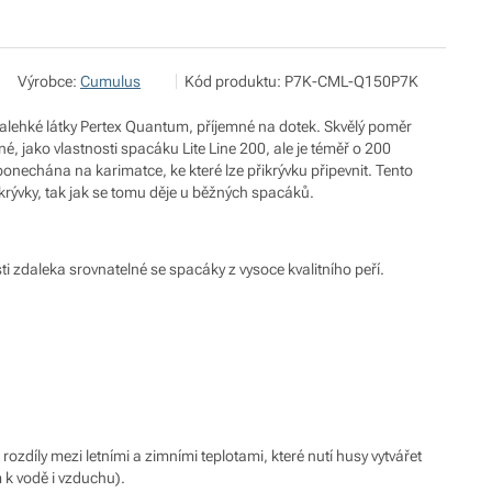
Pod 7 kilo
Zobrazit více
Výrobce:
Cumulus
Kód produktu:
P7K-CML-Q150P7K
Milady Horákové 546/50, 17000 Praha
info@pod7kilo.cz
https://www.pod7kilo.cz
tralehké látky Pertex Quantum, příjemné na dotek. Skvělý poměr
é, jako vlastnosti spacáku Lite Line 200, ale je téměř o 200
onechána na karimatce, ke které lze přikrývku připevnit. Tento
ývky, tak jak se tomu děje u běžných spacáků.
i zdaleka srovnatelné se spacáky z vysoce kvalitního peří.
 rozdíly mezi letními a zimními teplotami, které nutí husy vytvářet
 k vodě i vzduchu).