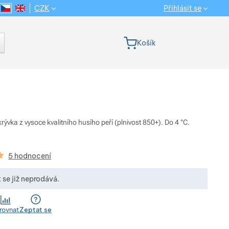
CZK
Přihlásit se
CS
EN
Jazyková verze
Košík
krývka z vysoce kvalitního husího peří (plnivost 850+). Do 4 °C.
kazníků
5 hodnocení
 se již neprodává.
rovnat
Zeptat se