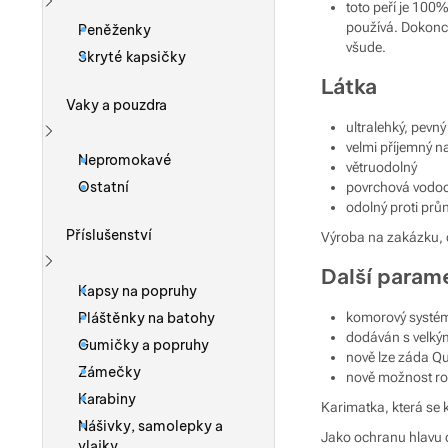
toto peří je 100
Zobrazit více
používá. Dokonce
Peněženky
všude.
Skryté kapsičky
Látka
Vaky a pouzdra
ultralehký, pev
velmi příjemný n
Zobrazit více
Nepromokavé
větruodolný
Ostatní
povrchová vodo
odolný proti průn
Příslušenství
Výroba na zakázku, 
Další param
Zobrazit více
Kapsy na popruhy
Pláštěnky na batohy
komorový systé
dodáván s velký
Gumičky a popruhy
nově lze záda Qu
Zámečky
nově možnost roz
Karabiny
Karimatka, která se k
Nášivky, samolepky a
Jako ochranu hlavu 
vlajky