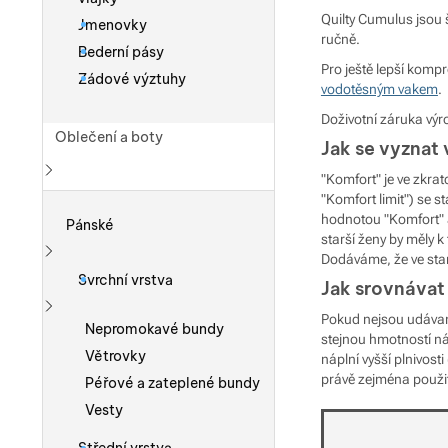
Quilty Cumulus jsou š
Jmenovky
ručně.
Bederní pásy
Pro ještě lepší kom
Zádové výztuhy
vodotěsným vakem
.
Doživotní záruka výr
Oblečení a boty
Jak se vyznat
"Komfort" je ve zkra
Zobrazit více
"Komfort limit") se 
hodnotou "Komfort" a
Pánské
starší ženy by měly k
Dodáváme, že ve stan
Zobrazit více
Svrchní vrstva
Jak srovnávat
Pokud nejsou udávan
Zobrazit více
Nepromokavé bundy
stejnou hmotností náp
Větrovky
náplní vyšší plnivost
právě zejména použi
Péřové a zateplené bundy
Vesty