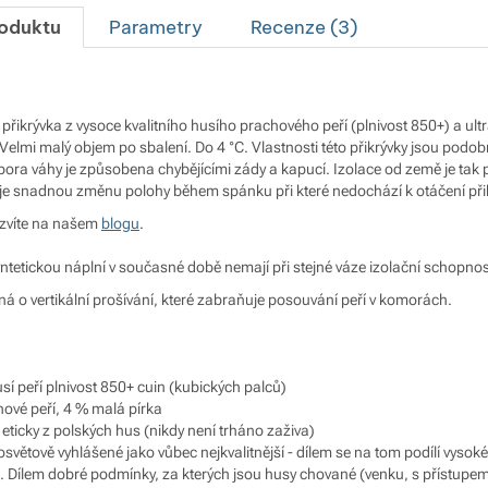
roduktu
Parametry
Recenze (
3
)
á přikrývka z vysoce kvalitního husího prachového peří (plnivost 850+) a ul
Velmi malý objem po sbalení. Do 4 °C. Vlastnosti této přikrývky jsou podobn
pora váhy je způsobena chybějícími zády a kapucí. Izolace od země je tak p
e snadnou změnu polohy během spánku při které nedochází k otáčení přikr
ozvíte na našem
blogu
.
ntetickou náplní v současné době nemají při stejné váze izolační schopnost
ná o vertikální prošívání, které zabraňuje posouvání peří v komorách.
usí peří plnivost 850+ cuin (kubických palců)
ové peří, 4 % malá pírka
 eticky z polských hus (nikdy není trháno zaživa)
losvětově vyhlášené jako vůbec nejkvalitnější - dílem se na tom podílí vysoké
eří. Dílem dobré podmínky, za kterých jsou husy chované (venku, s přístupem