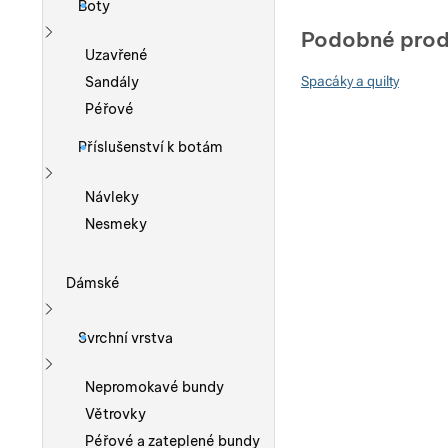
Boty
Podobné prod
Zobrazit více
Uzavřené
Sandály
Spacáky a quilty
Péřové
Příslušenství k botám
Zobrazit více
Návleky
Nesmeky
Dámské
Zobrazit více
Svrchní vrstva
Zobrazit více
Nepromokavé bundy
Větrovky
Péřové a zateplené bundy