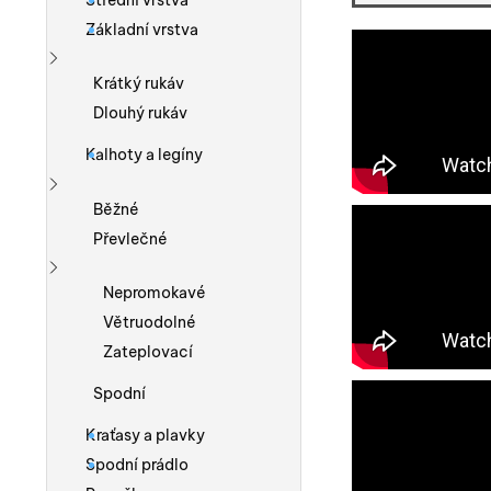
Střední vrstva
Základní vrstva
Zobrazit více
Krátký rukáv
Dlouhý rukáv
Kalhoty a legíny
Zobrazit více
Běžné
Převlečné
Zobrazit více
Nepromokavé
Větruodolné
Zateplovací
Spodní
Kraťasy a plavky
Spodní prádlo