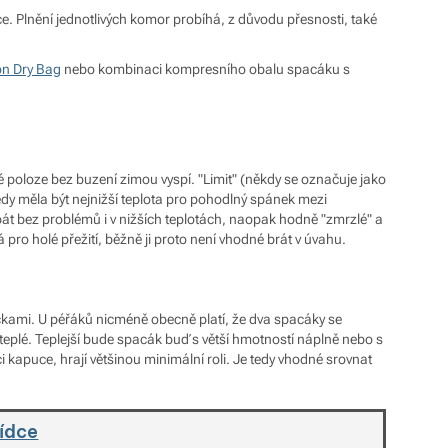
ce. Plnění jednotlivých komor probíhá, z důvodu přesnosti, také
n Dry Bag
nebo kombinaci kompresního obalu spacáku s
é poloze bez buzení zimou vyspí. "Limit" (někdy se označuje jako
tedy měla být nejnižší teplota pro pohodlný spánek mezi
át bez problémů i v nižších teplotách, naopak hodně "zmrzlé" a
á pro holé přežití, běžně ji proto není vhodné brát v úvahu.
kami. U péřáků nicméně obecně platí, že dva spacáky se
 teplé. Teplejší bude spacák buď s větší hmotností náplně nebo s
i kapuce, hrají většinou minimální roli. Je tedy vhodné srovnat
bídce