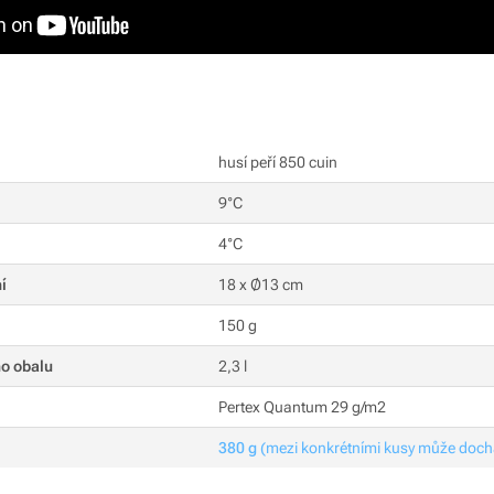
husí peří 850 cuin
9°C
4°C
í
18 x Ø13 cm
150 g
o obalu
2,3 l
Pertex Quantum 29 g/m2
380 g
(mezi konkrétními kusy může doch