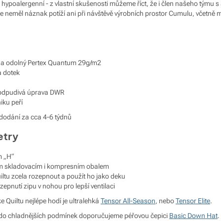
% hypoalergenní - z vlastní skušenosti můžeme říct, že i člen našeho týmu
 neměl náznak potíží ani při návštěvě výrobních prostor Cumulu, včetně mí
ný a odolný Pertex Quantum 29g/m2
a dotek
odpudivá úprava DWR
iku peří
dodání za cca 4-6 týdnů
etry
m „H“
m skladovacím i kompresním obalem
iltu zcela rozepnout a použít ho jako deku
epnutí zipu v nohou pro lepší ventilaci
e Quiltu nejlépe hodí je ultralehká
Tensor All-Season
, nebo
Tensor Elite
.
do chladnějších podmínek doporučujeme péřovou čepici
Basic Down Hat
.