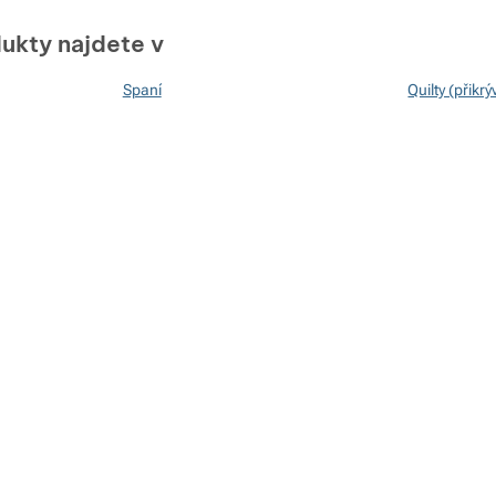
ukty najdete v
Spaní
Quilty (přikrý