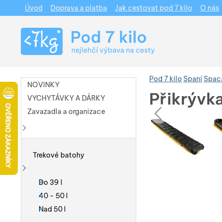
Úvod
Doprava a platba
Jak cestovat pod 7 kilo
O nás
Navigace
Pod 7 kilo
Spaní
Spacá
NOVINKY
Přikrývk
VYCHYTÁVKY A DÁRKY
pře
Zavazadla a organizace
Fotografie
Fotografie
Zobrazit více
Trekové batohy
Zobrazit více
Do 39 l
40 - 50 l
Nad 50 l