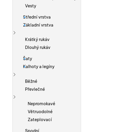
Vesty
Střední vrstva
Základní vrstva
Zobrazit více
Krátký rukáv
Dlouhý rukáv
Šaty
Kalhoty a legíny
Zobrazit více
Běžné
Převlečné
Zobrazit více
Nepromokavé
Větruodolné
Zateplovací
Spodní