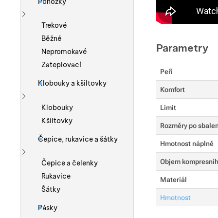
Ponožky
Zobrazit více
Trekové
Běžné
Parametry
Nepromokavé
Zateplovací
Peří
Klobouky a kšiltovky
Komfort
Zobrazit více
Klobouky
Limit
Kšiltovky
Rozměry po sbalen
Čepice, rukavice a šátky
Hmotnost náplně
Zobrazit více
Objem kompresníh
Čepice a čelenky
Rukavice
Materiál
Šátky
Hmotnost
Pásky