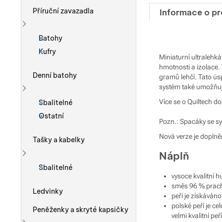
Příruční zavazadla
Informace o p
Zobrazit více
Batohy
Kufry
Miniaturní ultralehk
hmotnosti a izolace. 
Denní batohy
gramů lehčí. Tato ús
systém také umožňuj
Zobrazit více
Více se o Quiltech d
Sbalitelné
Ostatní
Pozn.: Spacáky se sy
Nová verze je doplně
Tašky a kabelky
Náplň
Zobrazit více
Sbalitelné
vysoce kvalitní h
směs 96 % prach
Ledvinky
peří je získáváno
polské peří je ce
Peněženky a skryté kapsičky
velmi kvalitní p