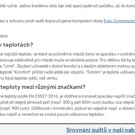
ité ručně. Jedna švadlena vždy šije celý spací pytel od začátku, až do kon
presi a ochranu proti vodě doporučujeme kompresní obaly
Evac Compressio
obce.
 v teplotách?
tce nejnižší teplota, ve které se průměrná mladá žena ve spacáku v uvolněn
stanovuje adekvátně pro mladé muže ve skrčené poloze. Pro většinu lidí by 
 "Limit". Zkušení uživatelé v dobré kondici a s teplým oblečením mohou sp
 teplotě "Komfort" přičíst radši ještě pár stupňů. "Extrém" je teplota udávan
u bývá teplota vyšší, než venku.
 teploty mezi různými značkami?
é teploty podle EN 23537:2016, je obtížné srovnávat spacáky napříč znač
lně při stejné plnivosti peří (např. 300 g peří 850+ cuin) budou cca stejně
i (např. 900 cuin). Odlišnosti v konstrukci, pokud se nejedná např. o absenc
tou náplň a nenechat se zmást pouze udávanou teplotou.
Srovnání quiltů v naší na