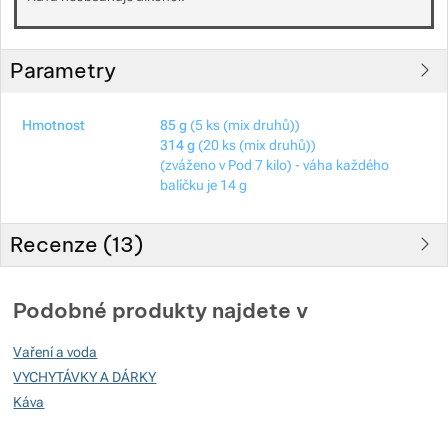
Parametry
Hmotnost
85 g
(5 ks (mix druhů))
314 g
(20 ks (mix druhů))
(zváženo v Pod 7 kilo) - váha každého
balíčku je 14 g
Recenze (
13
)
Hodnocení zákazníků
Podobné produkty najdete v
96
Vaření a voda
%
VYCHYTÁVKY A DÁRKY
Káva
Hodnocení
(
Jak funguje hodnocení
)