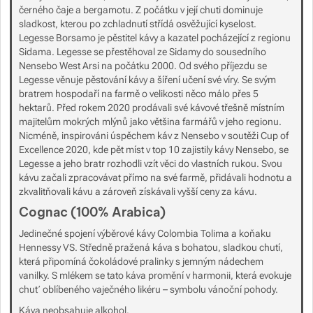
černého čaje a bergamotu. Z počátku v její chuti dominuje
sladkost, kterou po zchladnutí střídá osvěžující kyselost.
Legesse Borsamo je pěstitel kávy a kazatel pocházející z regionu
Sidama. Legesse se přestěhoval ze Sidamy do sousedního
Nensebo West Arsi na počátku 2000. Od svého příjezdu se
Legesse věnuje pěstování kávy a šíření učení své víry. Se svým
bratrem hospodaří na farmě o velikosti něco málo přes 5
hektarů. Před rokem 2020 prodávali své kávové třešně místním
majitelům mokrých mlýnů jako většina farmářů v jeho regionu.
Nicméně, inspirováni úspěchem káv z Nensebo v soutěži Cup of
Excellence 2020, kde pět míst v top 10 zajistily kávy Nensebo, se
Legesse a jeho bratr rozhodli vzít věci do vlastních rukou. Svou
kávu začali zpracovávat přímo na své farmě, přidávali hodnotu a
zkvalitňovali kávu a zároveň získávali vyšší ceny za kávu.
Cognac (100% Arabica)
Jedinečné spojení výběrové kávy Colombia Tolima a koňaku
Hennessy VS. Středně pražená káva s bohatou, sladkou chutí,
která připomíná čokoládové pralinky s jemným nádechem
vanilky. S mlékem se tato káva promění v harmonii, která evokuje
chuť oblíbeného vaječného likéru – symbolu vánoční pohody.
Káva neobsahuje alkohol.