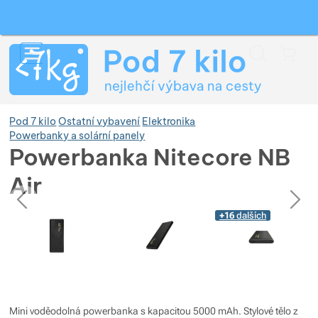
Vyhledávání
Menu
Koš
Pod 7 kilo
Ostatní vybavení
Elektronika
Powerbanky a solární panely
Powerbanka Nitecore NB
Zobrazit více
Air
předchozí
následující
Fotografie
Zobrazit více
Zobrazit více
Fotografie
+16
dalších
Zobrazit více
Zobrazit více
Zobrazit více
Zobrazit více
Zobrazit více
Zobrazit více
Zobrazit více
Zobrazit více
Mini voděodolná powerbanka s kapacitou 5000 mAh. Stylové tělo z