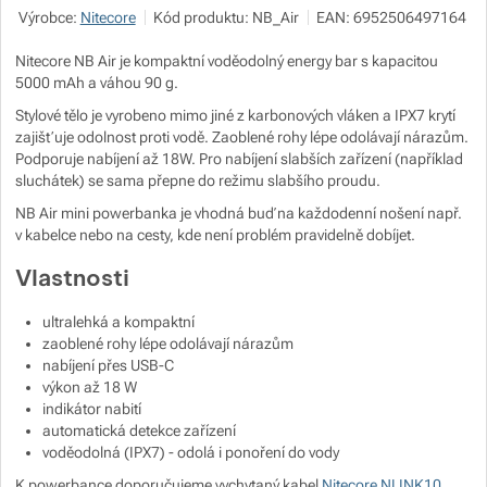
Výrobce:
Nitecore
Kód produktu:
NB_Air
EAN:
6952506497164
Zobrazit více
Zobrazit více
Nitecore NB Air je kompaktní voděodolný energy bar s kapacitou
5000 mAh a váhou 90 g.
Zobrazit více
Stylové tělo je vyrobeno mimo jiné z karbonových vláken a IPX7 krytí
zajišťuje odolnost proti vodě. Zaoblené rohy lépe odolávají nárazům.
Podporuje nabíjení až 18W. Pro nabíjení slabších zařízení (například
Zobrazit více
Zobrazit více
sluchátek) se sama přepne do režimu slabšího proudu.
NB Air mini powerbanka je vhodná buď na každodenní nošení např.
Zobrazit více
v kabelce nebo na cesty, kde není problém pravidelně dobíjet.
Vlastnosti
ultralehká a kompaktní
zaoblené rohy lépe odolávají nárazům
nabíjení přes USB-C
výkon až 18 W
indikátor nabití
automatická detekce zařízení
voděodolná (IPX7) - odolá i ponoření do vody
K powerbance doporučujeme vychytaný kabel
Nitecore NLINK10
.