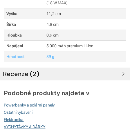
(18 W MAX)
Výška
11,2 cm
Šířka
4,8 cm
Hloubka
0,9 cm
Napájení
5 000 mAh premium Li-ion
Hmotnost
89 g
Recenze (
2
)
Hodnocení zákazníků
Podobné produkty najdete v
100
Powerbanky a solární panely
%
Ostatní vybavení
Elektronika
VYCHYTÁVKY A DÁRKY