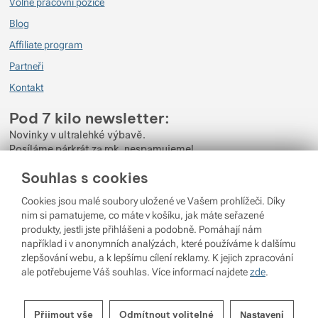
Volné pracovní pozice
Blog
Affiliate program
Partneři
Kontakt
Pod 7 kilo newsletter:
Novinky v ultralehké výbavě.
Posíláme párkrát za rok, nespamujeme!
Souhlas s cookies
Zadejte váš e-mail
Cookies jsou malé soubory uložené ve Vašem prohlížeči. Díky
Odběrem newsletteru souhlasíte se zpracováním
Osobních údajů
.
nim si pamatujeme, co máte v košíku, jak máte seřazené
produkty, jestli jste přihlášeni a podobně. Pomáhají nám
Přihlásit se
například i v anonymních analýzách, které používáme k dalšímu
zlepšování webu, a k lepšímu cílení reklamy. K jejich zpracování
ale potřebujeme Váš souhlas. Více informací najdete
zde
.
© 2026 Pod 7 kilo
běží na
Shopio
Nastavení souhlasů s kategoriemi
Nastavení cookies
Přijmout vše
Odmítnout volitelné
Nastavení