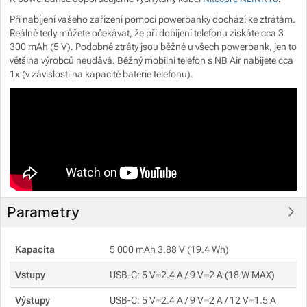
Při nabíjení vašeho zařízení pomocí powerbanky dochází ke ztrátám.
Reálně tedy můžete očekávat, že při dobíjení telefonu získáte cca 3
Zobrazit více
300 mAh (5 V). Podobné ztráty jsou běžné u všech powerbank, jen to
většina výrobců neudává. Běžný mobilní telefon s NB Air nabijete cca
Zobrazit více
1x (v závislosti na kapacitě baterie telefonu).
Parametry
Kapacita
5 000 mAh 3.88 V (19.4 Wh)
Vstupy
USB-C: 5 V⎓2.4 A / 9 V⎓2 A (18 W MAX)
Výstupy
USB-C: 5 V⎓2.4 A / 9 V⎓2 A / 12 V⎓1.5 A