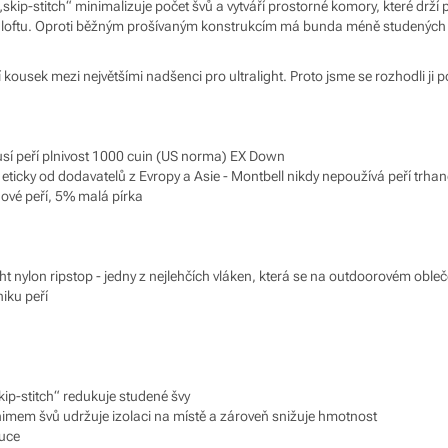
skip-stitch“ minimalizuje počet švů a vytváří prostorné komory, které drží 
o loftu. Oproti běžným prošívaným konstrukcím má bunda méně studených švů
kousek mezi největšími nadšenci pro ultralight. Proto jsme se rozhodli ji 
husí peří plnivost 1000 cuin (US norma) EX Down
o eticky od dodavatelů z Evropy a Asie - Montbell nikdy nepoužívá peří trh
vé peří, 5% malá pírka
ight nylon ripstop - jedny z nejlehčích vláken, která se na outdoorovém obleč
iku peří
kip-stitch“ redukuje studené švy
imem švů udržuje izolaci na místě a zároveň snižuje hmotnost
puce