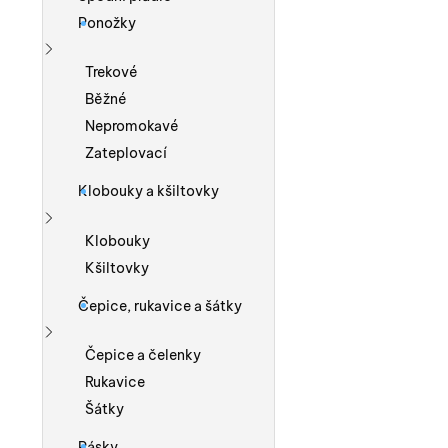
Ponožky
Zobrazit více
Trekové
Běžné
Nepromokavé
Zateplovací
Klobouky a kšiltovky
Zobrazit více
Klobouky
Kšiltovky
Čepice, rukavice a šátky
Zobrazit více
Čepice a čelenky
Rukavice
Šátky
Pásky