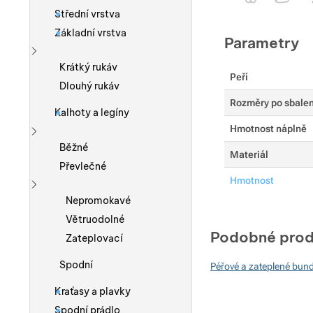
Střední vrstva
Základní vrstva
Parametry
Zobrazit více
Krátký rukáv
Peří
Dlouhý rukáv
Rozměry po sbalen
Kalhoty a legíny
Hmotnost náplně
Zobrazit více
Běžné
Materiál
Převlečné
Hmotnost
Zobrazit více
Nepromokavé
Větruodolné
Podobné prod
Zateplovací
Spodní
Péřové a zateplené bun
Kraťasy a plavky
Spodní prádlo