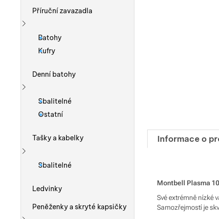
Příruční zavazadla
Zobrazit více
Batohy
Kufry
Denní batohy
Zobrazit více
Sbalitelné
Ostatní
Informace o p
Tašky a kabelky
Zobrazit více
Sbalitelné
Montbell Plasma 10
Ledvinky
Své extrémně nízké v
Peněženky a skryté kapsičky
Samozřejmostí je skv