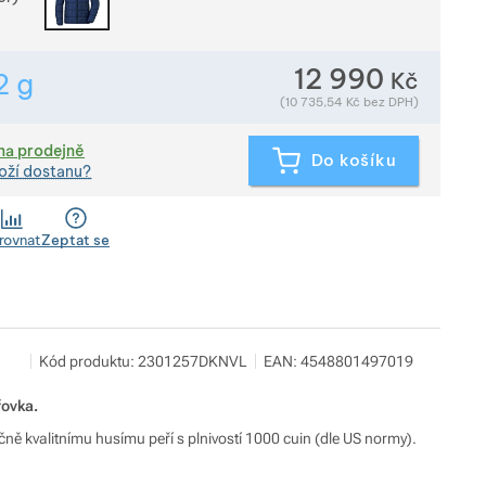
12 990
Kč
2
g
Zobrazit více
Hmotnost v gramech. Téměř všechno zboží převažujeme př
(
10 735,54
Kč
bez DPH)
na prodejně
Do košíku
oží dostanu?
rovnat
Zeptat se
Pod 7 kilo
Zobrazit více
Kód produktu:
2301257DKNVL
EAN:
4548801497019
Milady Horákové 546/50, 17000 Praha
info@pod7kilo.cz
https://www.pod7kilo.cz
řovka.
čně kvalitnímu husímu peří s plnivostí 1000 cuin (dle US normy).