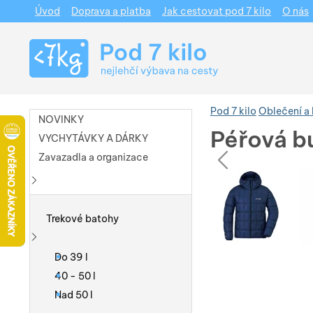
Úvod
Doprava a platba
Jak cestovat pod 7 kilo
O nás
Navigace
Pod 7 kilo
Oblečení a
NOVINKY
Péřová b
VYCHYTÁVKY A DÁRKY
pře
Zavazadla a organizace
Fotografie
Fotografie
Zobrazit více
Trekové batohy
Zobrazit více
Do 39 l
40 - 50 l
Nad 50 l