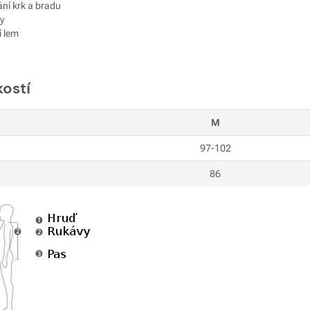
ání krk a bradu
y
í lem
kostí
M
97-102
86