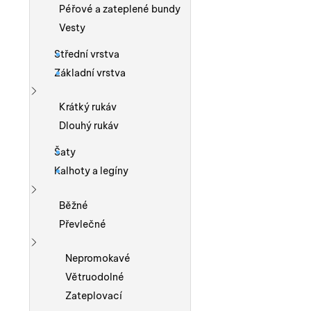
Péřové a zateplené bundy
Vesty
Střední vrstva
Základní vrstva
Zobrazit více
Krátký rukáv
Dlouhý rukáv
Šaty
Kalhoty a legíny
Zobrazit více
Běžné
Převlečné
Zobrazit více
Nepromokavé
Větruodolné
Zateplovací