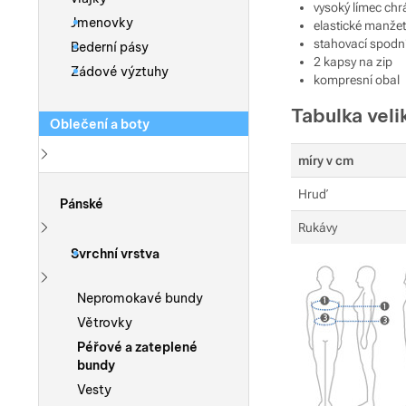
vysoký límec chr
Jmenovky
elastické manžet
stahovací spodn
Bederní pásy
2 kapsy na zip
Zádové výztuhy
kompresní obal
Tabulka veli
Oblečení a boty
míry v cm
Zobrazit více
Hruď
Pánské
Rukávy
Zobrazit více
Svrchní vrstva
Zobrazit více
Nepromokavé bundy
Větrovky
Péřové a zateplené
bundy
Vesty