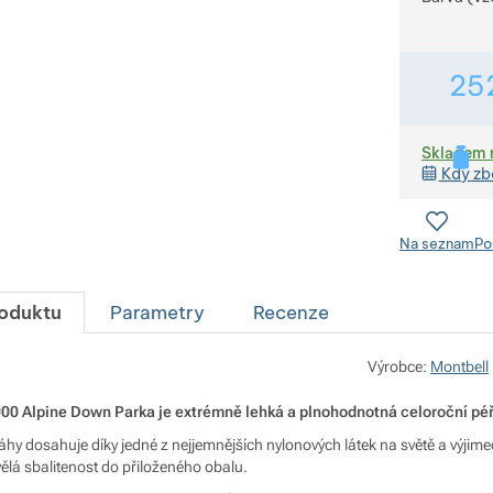
25
Skladem 
Kdy zb
Na seznam
Po
roduktu
Parametry
Recenze
Výrobce:
Montbell
00 Alpine Down Parka je extrémně lehká a plnohodnotná celoroční pé
áhy dosahuje díky jedné z nejjemnějších nylonových látek na světě a výjime
ělá sbalitenost do přiloženého obalu.