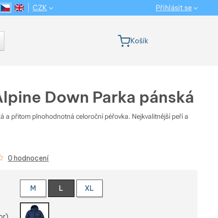
CZK
Přihlásit se
CS
EN
Jazyková verze
Košík
Alpine Down Parka pánská
á a přitom plnohodnotná celoroční péřovka. Nejkvalitnější peří a
kazníků
0 hodnocení
e variantu
M
L
XL
or)