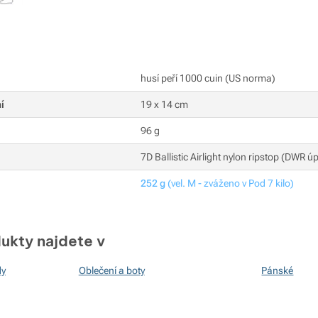
husí peří 1000 cuin (US norma)
í
19 x 14 cm
96 g
7D Ballistic Airlight nylon ripstop (DWR ú
252 g
(vel. M - zváženo v Pod 7 kilo)
ukty najdete v
dy
Oblečení a boty
Pánské