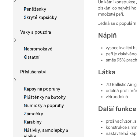
Unikátní konstrukce „
Zobrazit více
získání co největšíh
Peněženky
množství peří.
Skryté kapsičky
Jedná se o populární 
Vaky a pouzdra
Náplň
Zobrazit více
vysoce kvalitní 
Nepromokavé
peří je získáván
Ostatní
směs 95% pracho
Látka
Příslušenství
7D Ballistic Airl
Zobrazit více
Kapsy na popruhy
odolná proti průn
větruodolná
Pláštěnky na batohy
Gumičky a popruhy
Další funkce
Zámečky
prošívací vzor „s
Karabiny
konstrukce s min
Nášivky, samolepky a
nastavitelná ka
vlajky