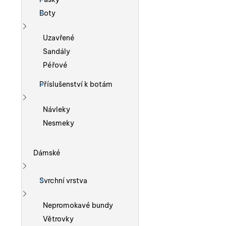
Boty
Zobrazit více
Uzavřené
Sandály
Péřové
Příslušenství k botám
Zobrazit více
Návleky
Nesmeky
Dámské
Zobrazit více
Svrchní vrstva
Zobrazit více
Nepromokavé bundy
Větrovky