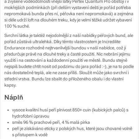
a zvýšené voděodolnosti vnější látky Pertex Quantum Pro obstojí i v
mokřejších podmínkách (při delším vystavení dešti je pořád potřeba
Zobrazit více
nepromokavá bunda přes ní, péřovka není nepromokavá) a zejména
si déle udrží loft na dlouhém treku, kdy je velmi těžké udržet vybavení
Zobrazit více
Zobrazit více
100 % suché.
Svrchní látka je taktéž nejodolnější z naší nabídky péřových bund, ale
pořád zůstává ultralehká. Díky těmto vlastnostem je Incredilite
Zobrazit více
Zobrazit více
Endurance rozhodně nejtrvanlivější bundou v naší nabídce, což ji
předurčuje právě na dlouhé treky a časté použití. Nic nebrání jejímu
Zobrazit více
Zobrazit více
využití i na cestování a každodenní použití ve městě. Bundu stejně
nejspíš budete chtít nosit od podzimu do jara pořád :-), je na to podle
nás dostatečně teplá, ale ne zase příliš. Sloužit může jako svrchní i
Zobrazit více
střední vrstva. Bundu lze sbalit do přiloženého obalu i do vlastní
kapsy.
Zobrazit více
Zobrazit více
Náplň
Zobrazit více
Zobrazit více
Zobrazit více
vysoce kvalitní husí peří plnivost 850+ cuin (kubických palců) s
hydrofobní úpravou
směs 96 % prachové peří, 4 % malá pírka
Zobrazit více
peří je získáváno eticky z polských hus, které jsou chované volně
s přístupem k vodě