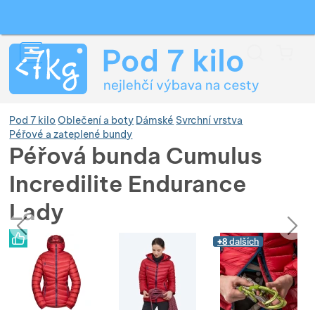
Vyhledávání
Menu
Koš
Pod 7 kilo
Oblečení a boty
Dámské
Svrchní vrstva
Péřové a zateplené bundy
Péřová bunda Cumulus
Zobrazit více
Incredilite Endurance
Lady
Zobrazit více
Zobrazit více
předchozí
následující
Fotografie
Fotografie
+8
dalších
Zobrazit více
Zobrazit více
Zobrazit více
Zobrazit více
Zobrazit více