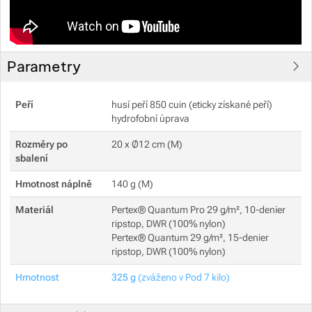
Parametry
Peří
husí peří 850 cuin (eticky získané peří)
hydrofobní úprava
Rozměry po
20 x Ø12 cm (M)
sbalení
Hmotnost náplně
140 g (M)
Materiál
Pertex® Quantum Pro 29 g/m², 10-denier
ripstop, DWR (100% nylon)
Pertex® Quantum 29 g/m², 15-denier
ripstop, DWR (100% nylon)
Hmotnost
325 g
(zváženo v Pod 7 kilo)