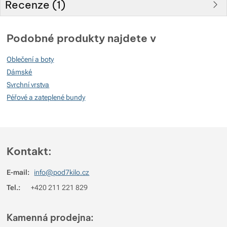
Recenze (
1
)
Hodnocení zákazníků
Podobné produkty najdete v
100
Oblečení a boty
%
Dámské
Svrchní vrstva
Péřové a zateplené bundy
Hodnocení
(
Jak funguje hodnocení
)
5
100%
Recenzí s hodnocením
4
0%
Recenzí s hodnocením
Kontakt:
3
0%
Recenzí s hodnocením
E-mail:
info@pod7kilo.cz
2
0%
Recenzí s hodnocením
Tel.:
+420 211 221 829
1
0%
Recenzí s hodnocením
Pro vkládání recenzí je nutné se přihlásit.
Kamenná prodejna: