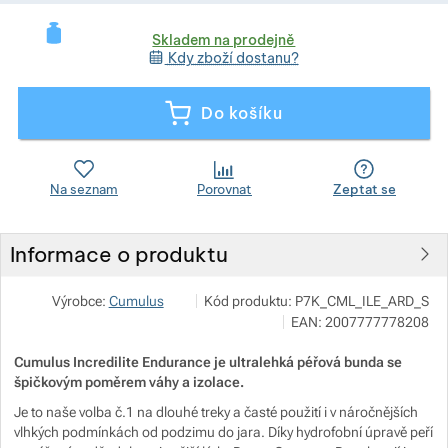
Skladem na prodejně
Zobrazit více
Kdy zboží dostanu?
Zobrazit více
Zobrazit více
Zobrazit více
Do košíku
Zobrazit více
Na seznam
Porovnat
Zeptat se
Zobrazit více
Informace o produktu
Zobrazit více
Pod 7 kilo
Zobrazit více
Výrobce:
Cumulus
Kód produktu:
P7K_CML_ILE_ARD_S
Milady Horákové 546/50, 17000 Praha
EAN:
2007777778208
info@pod7kilo.cz
https://www.pod7kilo.cz
Cumulus Incredilite Endurance je ultralehká péřová bunda se
Zobrazit více
špičkovým poměrem váhy a izolace.
Je to naše volba č.1 na dlouhé treky a časté použití i v náročnějších
Zobrazit více
vlhkých podmínkách od podzimu do jara. Díky hydrofobní úpravě peří