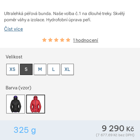
Zobrazit více
Zobrazit více
Ultralehká péřová bunda. Naše volba č.1 na dlouhé treky. Skvělý
poměr váhy a izolace. Hydrofobní úprava peří.
Zobrazit více
Číst více
Zobrazit více
Zobrazit více
Hodnocení zákazníků
100
%
1 hodnocení
Zobrazit více
Vyberte variantu
Velikost
XS
S
M
L
XL
Zobrazit více
Zobrazit více
Barva (vzor)
Zobrazit více
Zobrazit více
Zobrazit více
Zobrazit více
9 290
Kč
325
g
Zobrazit více
Hmotnost v gramech. Téměř všechno zboží př
(
7 677,69
Kč
bez DPH)
Zobrazit více