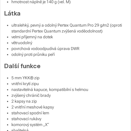
hmotnost náplně je 140 g (vel. M)
Zobrazit více
Látka
ultralehký, pevný a odolný Pertex Quantum Pro 29 g/m2 (oproti
standardní Pertex Quantum zvýšená voděodolnost)
velmi příjemný na dotek
větruodolný
povrchová vodoodpudivá úprava DWR
odolný proti průniku peří
Další funkce
5 mm YKK® zip
vnitřní krytí zipu
nastavitelná kapuce, kompatibilní s helmou
zvýšený chránič brady
2 kapsy na zip
2 vnitřní meshové kapsy
stahovací spodní lem
stahovací rukávy
komorový systém „X“
sbalitelná