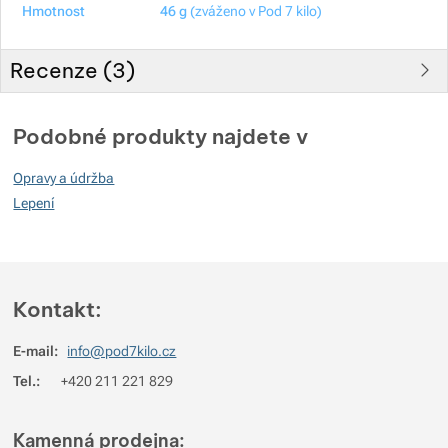
Hmotnost
46 g
(zváženo v Pod 7 kilo)
Recenze (
3
)
Hodnocení zákazníků
Podobné produkty najdete v
100
Opravy a údržba
%
Lepení
Hodnocení
(
Jak funguje hodnocení
)
Kontakt:
5
100%
Recenzí s hodnocením
4
0%
Recenzí s hodnocením
E-mail:
info@pod7kilo.cz
3
0%
Recenzí s hodnocením
Tel.:
+420 211 221 829
2
0%
Recenzí s hodnocením
Kamenná prodejna:
1
0%
Recenzí s hodnocením