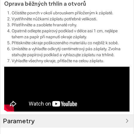
Oprava běžných trhlin a otvorů
Očistěte povrch v okolí ubrouskem přiloženým k záplatě.
Vystřihněte nůžkami záplatu potřebné velikosti.
Přistřihněte a zaoblete hranaté rohy.
Opatrně odlepte papírový podklad v délce asi 1 cm, nejlépe
tahem za papír při napnutí okraje záplaty.
Přitiskněte okraje poškozeného materiálu co nejblíž k sobě.
Umístěte a vyhlaďte odkrytý centimetrový pás záplaty. Zvolna
stahujte papírový podklad a vyhlazujte záplatu na trhlině.
Vyhlaďte všechny okraje, přitlačte na celou záplatu.
Parametry