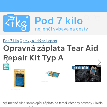
Vyhledávání
Menu
Koš
Pod 7 kilo
Opravy a údržba
Lepení
Opravná záplata Tear Aid
Repair Kit Typ A
Zobrazit více
předchozí
následující
Fotografie
Fotografie
+5
dalších
Zobrazit více
Zobrazit více
Zobrazit více
Zobrazit více
Zobrazit více
Zobrazit více
Zobrazit více
Zobrazit více
Zobrazit více
Zobrazit více
Výjimečně silná samolepící záplata na téměř všechny povrchy. Skvělá