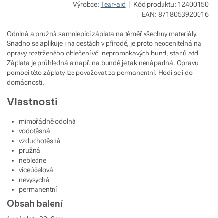
Výrobce:
Tear-aid
Kód produktu:
12400150
EAN:
8718053920016
Zobrazit více
Zobrazit více
Odolná a pružná samolepící záplata na téměř všechny materiály.
Snadno se aplikuje i na cestách v přírodě, je proto neocenitelná na
Zobrazit více
opravy roztrženého oblečení vč. nepromokavých bund, stanů atd.
Záplata je průhledná a např. na bundě je tak nenápadná. Opravu
pomocí této záplaty lze považovat za permanentní. Hodí se i do
Zobrazit více
domácnosti.
Vlastnosti
Zobrazit více
mimořádně odolná
vodotěsná
vzduchotěsná
pružná
nebledne
víceúčelová
nevysychá
permanentní
Obsah balení