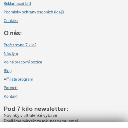
18. 9. 2023 10:30
Reklamační řád
Podmínky ochrany osobních údajů
okamžitá oprava
jednoduché použití
Cookies
Ověřený zákazník
O nás:
2. 11. 2021 14:38
Tohle jsem už dlouho hledal. Skvělá věc. Prasknou vám kalhoty? Při mém
Proč zrovna 7 kilo?
objemu nic až tak neobvyklého. Jednoduše zalepím, na kalhotách to není
Náš tým
poznat, nedře to a nosí se skvěle a jsou ještě pevnější, než nové.
Volné pracovní pozice
Blog
Affiliate program
Partneři
Kontakt
Pod 7 kilo newsletter:
Novinky v ultralehké výbavě.
Posíláme párkrát za rok, nespamujeme!