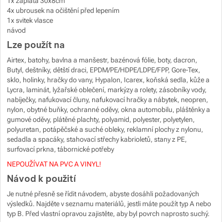
1x záplata 30x8cm
4x ubrousek na očištění před lepením
1x svitek vlasce
návod
Lze použít na
Airtex, batohy, bavlna a manšestr, bazénová fólie, boty, dacron,
Butyl, deštníky, dětští draci, EPDM/PE/HDPE/LDPE/FPP, Gore-Tex,
sklo, holinky, hračky do vany, Hypalon, Icarex, koňská sedla, kůže a
Lycra, laminát, lyžařské oblečení, markýzy a rolety, zásobníky vody,
nabíječky, nafukovací čluny, nafukovací hračky a nábytek, neopren,
nylon, obytné buňky, ochranné oděvy, okna automobilu, pláštěnky a
gumové oděvy, plátěné plachty, polyamid, polyester, polyetylen,
polyuretan, potápěčské a suché obleky, reklamní plochy z nylonu,
sedadla a spacáky, stahovací střechy kabrioletů, stany z PE,
surfovací prkna, tábornické potřeby
NEPOUŽÍVAT NA PVC A VINYL!
Návod k použití
Je nutné přesně se řídit návodem, abyste dosáhli požadovaných
výsledků. Najděte v seznamu materiálů, jestli máte použít typ A nebo
typ B. Před vlastní opravou zajistěte, aby byl povrch naprosto suchý.