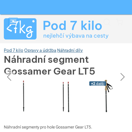
Vyhledávání
Menu
Koš
Pod 7 kilo
Opravy a údržba
Náhradní díly
Náhradní segment
Gossamer Gear LT5
Zobrazit více
předchozí
následující
Fotografie
Fotografie
+2
další
Zobrazit více
Zobrazit více
Zobrazit více
Zobrazit více
Zobrazit více
Zobrazit více
Zobrazit více
Zobrazit více
Zobrazit více
Zobrazit více
Náhradní segmenty pro hole Gossamer Gear LT5.