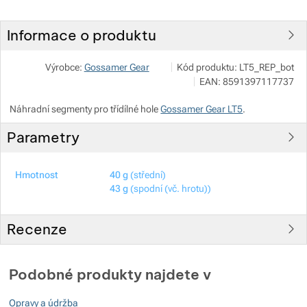
Informace o produktu
Zobrazit více
Zobrazit více
NALEHKO s.r.o.
Zobrazit více
Výrobce:
Gossamer Gear
Kód produktu:
LT5_REP_bot
Zobrazit více
Papírová 123/12, 46001 Liberec
EAN:
8591397117737
info@nalehko.cz
https://www.nalehko.cz/
Zobrazit více
Náhradní segmenty pro třídílné hole
Gossamer Gear LT5
.
Parametry
Zobrazit více
Hmotnost
40 g
(střední)
43 g
(spodní (vč. hrotu))
Recenze
Pro vkládání recenzí je nutné se přihlásit.
Podobné produkty najdete v
Recenze
Opravy a údržba
Nebyla přidána žádná recenze.