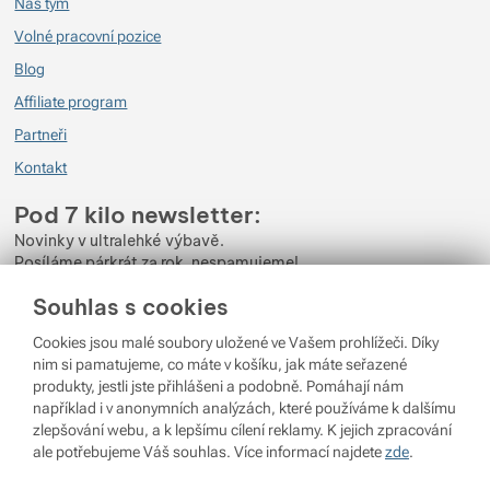
Náš tým
Volné pracovní pozice
Blog
Affiliate program
Partneři
Kontakt
Pod 7 kilo newsletter:
Novinky v ultralehké výbavě.
Posíláme párkrát za rok, nespamujeme!
Souhlas s cookies
Zadejte váš e-mail
Cookies jsou malé soubory uložené ve Vašem prohlížeči. Díky
Odběrem newsletteru souhlasíte se zpracováním
Osobních údajů
.
nim si pamatujeme, co máte v košíku, jak máte seřazené
produkty, jestli jste přihlášeni a podobně. Pomáhají nám
Přihlásit se
například i v anonymních analýzách, které používáme k dalšímu
zlepšování webu, a k lepšímu cílení reklamy. K jejich zpracování
ale potřebujeme Váš souhlas. Více informací najdete
zde
.
© 2026 Pod 7 kilo
běží na
Shopio