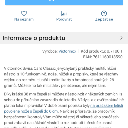
Zobrazit více
Zobrazit více
Na seznam
Porovnat
Zeptat se
Zobrazit více
Informace o produktu
Zobrazit více
Výrobce:
Victorinox
Kód produktu:
0.7100.T
EAN:
7611160013590
Zobrazit více
Zobrazit více
Victorinox Swiss Card Classic je vychytaný praktický multifunkční
nástroj s 10 funkcemi vč. nože, nůžek a propisky, které se všechny
vejdou do rozměru tlustší kreditní karty o hmotnosti pouhých 26
Zobrazit více
gramů. Můžete ho tak mít stále v peněžence, ale nejen tam.
Díky krátké 38 mm čepeli si můžete nástroj vzít v některých zemích i s
sebou do příručního zavazadla do letadla. Vždy si ale ověřte aktuálně
platná lokální pravidla! V době psaní popisku byly
na pražském letišti
povolené nože s čepelí do 6 cm
. Navíc se připravte, že pracovník
bezpečnostní kontroly Vám může nástroj či některé jeho součásti v
praxi zabavit na základě vlastního rozhodnutí i přestože psaná