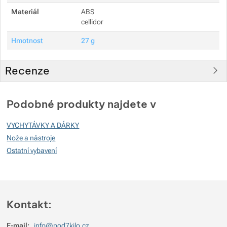
Materiál
ABS
cellidor
Hmotnost
27 g
Recenze
Pro vkládání recenzí je nutné se přihlásit.
Podobné produkty najdete v
Recenze
VYCHYTÁVKY A DÁRKY
Nebyla přidána žádná recenze.
Nože a nástroje
Ostatní vybavení
Kontakt:
E-mail:
info@pod7kilo.cz