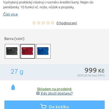
Vychytaný praktický nástroj v rozměru kreditní karty. Nejen do
Zobrazit více
Zobrazit více
Zobrazit více
Zobrazit více
peněženky. 10 funkcí vč. nože, nůžek a propisky.
Číst více
Zobrazit více
Zobrazit více
Zobrazit více
Hodnocení zákazníků
0
%
0 hodnocení
Zobrazit více
Zobrazit více
Zobrazit více
Vyberte variantu
Barva (vzor)
Zobrazit více
Zobrazit více
Zobrazit více
Zobrazit více
Zobrazit více
Zobrazit více
Zobrazit více
Zobrazit více
Zobrazit více
999
Zobrazit více
Kč
27
g
Zobrazit více
Hmotnost v gramech. Téměř všechno zboží převa
(
825,62
Kč
bez DPH)
Zobrazit více
Zobrazit více
Zobrazit více
Zobrazit více
Skladem na prodejně
Kdy zboží dostanu?
Zobrazit více
Zobrazit více
Do košíku
Zobrazit více