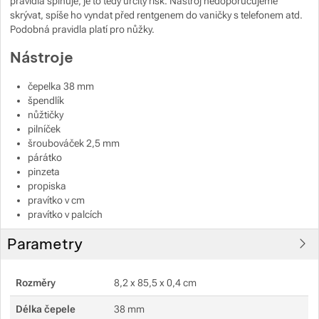
pravidla splňuje, je to tedy určitý risk. Nástroj nedoporučujeme
skrývat, spíše ho vyndat před rentgenem do vaničky s telefonem atd.
Podobná pravidla platí pro nůžky.
Nástroje
čepelka 38 mm
špendlík
nůžtičky
pilníček
šroubováček 2,5 mm
párátko
pinzeta
propiska
pravítko v cm
pravítko v palcích
Parametry
Rozměry
8,2 x 85,5 x 0,4 cm
Délka čepele
38 mm