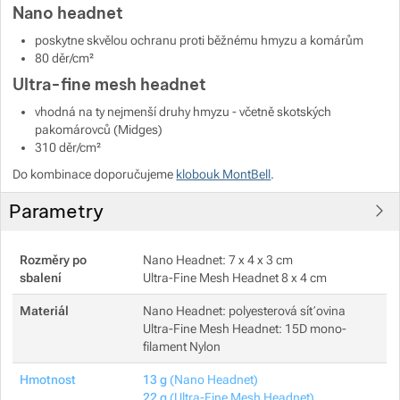
Nano headnet
poskytne skvělou ochranu proti běžnému hmyzu a komárům
Zobrazit více
80 děr/cm²
Ultra-fine mesh headnet
Zobrazit více
vhodná na ty nejmenší druhy hmyzu - včetně skotských
pakomárovců (Midges)
310 děr/cm²
Do kombinace doporučujeme
klobouk MontBell
.
Parametry
Rozměry po
Nano Headnet: 7 x 4 x 3 cm
sbalení
Ultra-Fine Mesh Headnet 8 x 4 cm
Materiál
Nano Headnet: polyesterová síťovina
Ultra-Fine Mesh Headnet: 15D mono-
filament Nylon
Hmotnost
13 g
(Nano Headnet)
22 g
(Ultra-Fine Mesh Headnet)