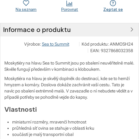
Na seznam
Porovnat
Zeptat se
Zobrazit více
Zobrazit více
Informace o produktu
Zobrazit více
OUTDOOR BROTHERS s.r.o.
Zobrazit více
Výrobce:
Sea to Summit
Kód produktu:
ANMOSH24
A7 Office Center U Průhonu 15
Zobrazit více
EAN:
9327868032358
https://outdoorbrothers.cz/
Moskytiéry na hlavu Sea to Summit jsou po sbalení neuvěřitelně malé.
Zobrazit více
Skvěle fungují především v kombinaci s kloboukem.
Moskytiéra na hlavu je skvělý doplněk do destinací, kde se to hemží
hmyzem a komáry. Doslova dokáže zachránit vaší cestu. Tato je
navíc po sbalení extrémně malá. V zavazadle o ní nebudete vědět a v
případě potřeby se pohodlně vejde do kapsy.
Vlastnosti
miniaturní rozměry, mravenčí hmotnost
průhledná síťovina se stahuje v oblasti krku
součástí je malý transportní obal