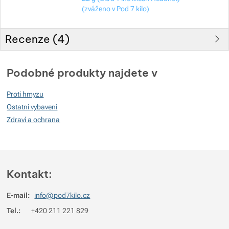
(zváženo v Pod 7 kilo)
Recenze (
4
)
Hodnocení zákazníků
Podobné produkty najdete v
100
Proti hmyzu
%
Ostatní vybavení
Zdraví a ochrana
Hodnocení
(
Jak funguje hodnocení
)
5
100%
Recenzí s hodnocením
Kontakt:
4
0%
Recenzí s hodnocením
E-mail:
info@pod7kilo.cz
3
0%
Recenzí s hodnocením
Tel.:
+420 211 221 829
2
0%
Recenzí s hodnocením
1
0%