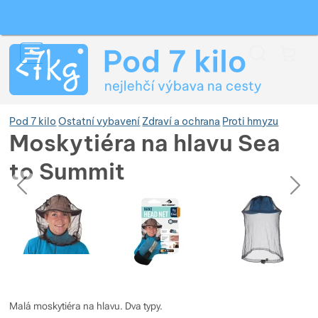
Vyhledávání
Menu
Koš
Pod 7 kilo
Ostatní vybavení
Zdraví a ochrana
Proti hmyzu
Moskytiéra na hlavu Sea
to Summit
Zobrazit více
předchozí
následující
Fotografie
Fotografie
Zobrazit více
Zobrazit více
Zobrazit více
Zobrazit více
Zobrazit více
Zobrazit více
Zobrazit více
Zobrazit více
Zobrazit více
Zobrazit více
Malá moskytiéra na hlavu. Dva typy.