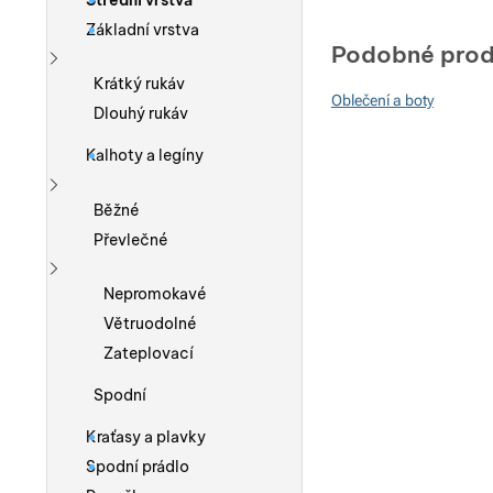
Střední vrstva
Základní vrstva
Podobné prod
Zobrazit více
Krátký rukáv
Oblečení a boty
Dlouhý rukáv
Kalhoty a legíny
Zobrazit více
Běžné
Převlečné
Zobrazit více
Nepromokavé
Větruodolné
Zateplovací
Spodní
Kraťasy a plavky
Spodní prádlo