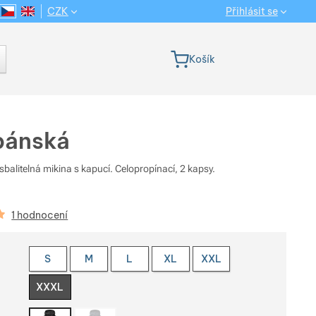
CZK
Přihlásit se
CS
EN
Jazyková verze
Košík
pánská
sbalitelná mikina s kapucí. Celopropínací, 2 kapsy.
kazníků
1 hodnocení
e variantu
S
M
L
XL
XXL
XXXL