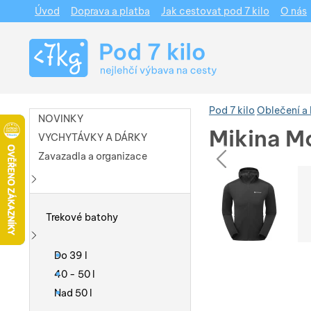
Úvod
Doprava a platba
Jak cestovat pod 7 kilo
O nás
Navigace
Pod 7 kilo
Oblečení a
NOVINKY
Mikina M
VYCHYTÁVKY A DÁRKY
pře
Zavazadla a organizace
Fotografie
Fotografie
Zobrazit více
Trekové batohy
Zobrazit více
Do 39 l
40 - 50 l
Nad 50 l