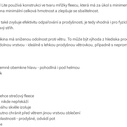
 Lite používá konstrukci ve tvaru mřížky fleecu, která má za úkol s minime
těna minimální celková hmotnost a zlepšuje se sbalitelnost.
aké zvyšuje efektivitu odpařování a prodyšnosti, je tedy vhodná i pro fyzicky 
vý střih.
ina má sníženou odolnost proti větru. To může být výhoda z hlediska pro
odolnou vrstvou - ideálně s lehkou prodyšnou větrovkou, případně s nep
íjemně obemkne hlavu - pohodlná i pod helmou
ek
ehce strečový fleece
a nikde nepřekáží
váhu skvěle izoluje
nutno chránit před větrem jinou vrstvou oblečení
vlastnosti - prodyšné, odvádí pot
ne