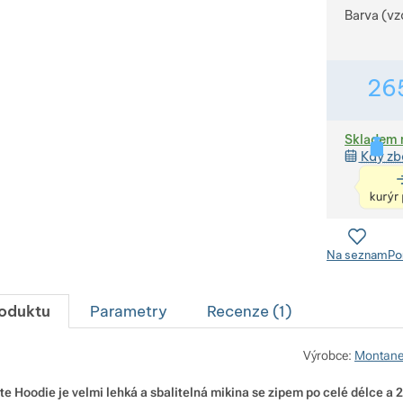
Barva (vz
26
Skladem 
Kdy zb
Na seznam
Po
roduktu
Parametry
Recenze (
1
)
Výrobce:
Montan
e Hoodie je velmi lehká a sbalitelná mikina se zipem po celé délce a 