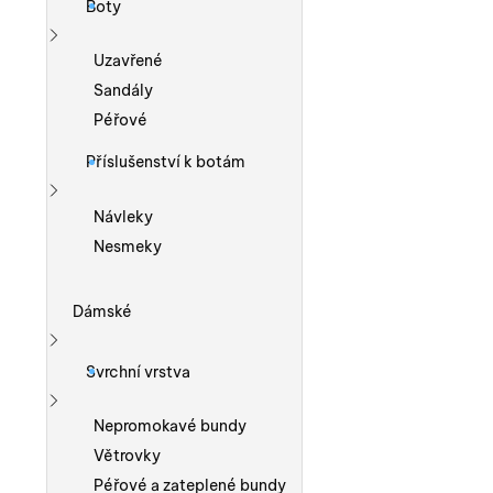
Boty
Zobrazit více
Uzavřené
Sandály
Péřové
Příslušenství k botám
Zobrazit více
Návleky
Nesmeky
Dámské
Zobrazit více
Svrchní vrstva
Zobrazit více
Nepromokavé bundy
Větrovky
Péřové a zateplené bundy