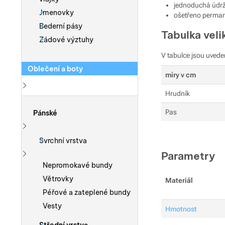
jednoduchá údrž
Jmenovky
ošetřeno perma
Bederní pásy
Tabulka veli
Zádové výztuhy
V tabulce jsou uvede
Oblečení a boty
míry v cm
Hrudník
Zobrazit více
Pas
Pánské
Zobrazit více
Svrchní vrstva
Parametry
Zobrazit více
Nepromokavé bundy
Větrovky
Materiál
Péřové a zateplené bundy
Vesty
Hmotnost