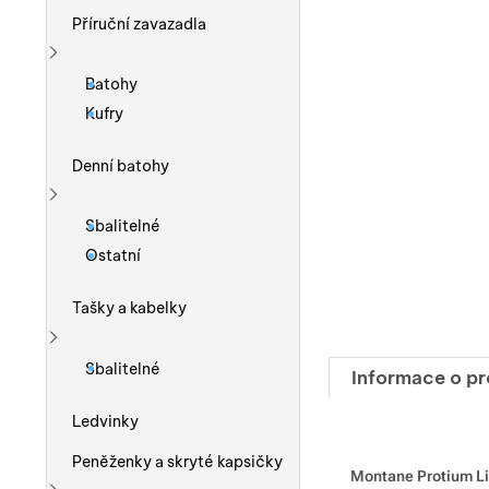
Příruční zavazadla
Zobrazit více
Batohy
Kufry
Denní batohy
Zobrazit více
Sbalitelné
Ostatní
Tašky a kabelky
Zobrazit více
Sbalitelné
Informace o p
Ledvinky
Peněženky a skryté kapsičky
Montane Protium Lit