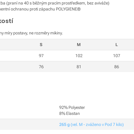
ba (praní na 40 s běžným pracím prostředkem, bez aviváže)
nentní ochranou proti zápachu POLYGIENE®
kostí
ny míry postavy, ne rozměry mikiny.
S
M
L
97
102
107
76
81
86
92% Polyester
8% Elastan
265 g
(vel. M - zváženo v Pod 7 kilo)