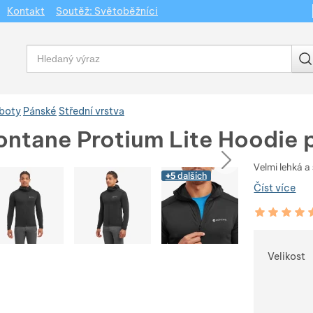
Kontakt
Soutěž: Světoběžníci
Vyhledávání
 boty
Pánské
Střední vrstva
ontane Protium Lite Hoodie 
dchozí
následující
Velmi lehká a 
+5
dalších
Číst více
Hodnocení zá
100
%
Vybert
Velikost