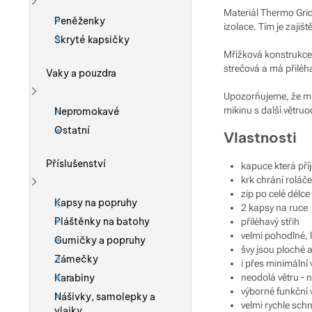
Materiál Thermo Grid
Zobrazit více
Peněženky
izolace. Tím je zajiš
Skryté kapsičky
Mřížková konstrukce t
strečová a má přiléha
Vaky a pouzdra
Upozorňujeme, že mik
Zobrazit více
mikinu s další větru
Nepromokavé
Ostatní
Vlastnosti
Příslušenství
kapuce která př
krk chrání roláč
zip po celé délce
Zobrazit více
Kapsy na popruhy
2 kapsy na ruce
Pláštěnky na batohy
přiléhavý střih
velmi pohodlné, l
Gumičky a popruhy
švy jsou ploché 
Zámečky
i přes minimální 
Karabiny
neodolá větru - 
výborné funkční 
Nášivky, samolepky a
velmi rychle sch
vlajky