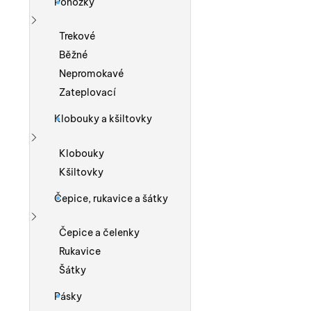
Ponožky
Zobrazit více
Trekové
Běžné
Nepromokavé
Zateplovací
Klobouky a kšiltovky
Zobrazit více
Klobouky
Kšiltovky
Čepice, rukavice a šátky
Zobrazit více
Čepice a čelenky
Rukavice
Šátky
Pásky