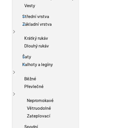
Vesty
Střední vrstva
Základní vrstva
Zobrazit více
Krátký rukáv
Dlouhý rukáv
Šaty
Kalhoty a legíny
Zobrazit více
Běžné
Převlečné
Zobrazit více
Nepromokavé
Větruodolné
Zateplovací
Spodní