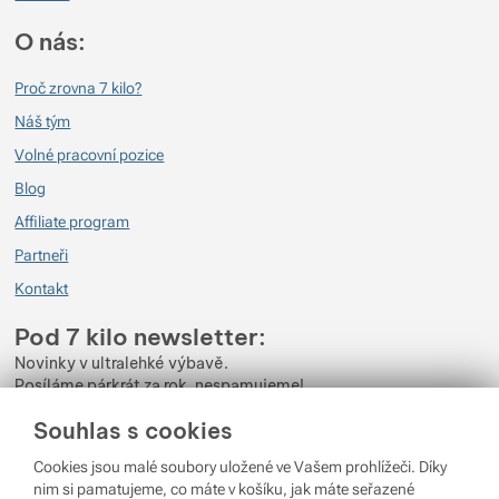
O nás:
Proč zrovna 7 kilo?
Náš tým
Volné pracovní pozice
Blog
Affiliate program
Partneři
Kontakt
Pod 7 kilo newsletter:
Novinky v ultralehké výbavě.
Posíláme párkrát za rok, nespamujeme!
Souhlas s cookies
Zadejte váš e-mail
Cookies jsou malé soubory uložené ve Vašem prohlížeči. Díky
Odběrem newsletteru souhlasíte se zpracováním
Osobních údajů
.
nim si pamatujeme, co máte v košíku, jak máte seřazené