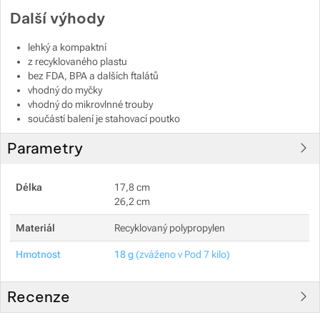
Další výhody
lehký a kompaktní
z recyklovaného plastu
bez FDA, BPA a dalších ftalátů
vhodný do myčky
vhodný do mikrovlnné trouby
součástí balení je stahovací poutko
Parametry
Délka
17,8 cm
26,2 cm
Materiál
Recyklovaný polypropylen
Hmotnost
18 g
(zváženo v Pod 7 kilo)
Recenze
Pro vkládání recenzí je nutné se přihlásit.