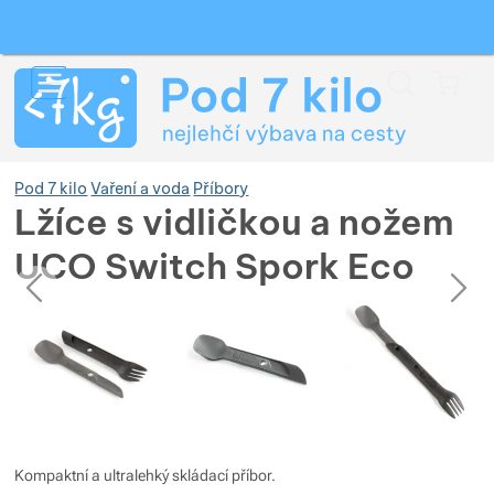
Vyhledávání
Menu
Koš
Pod 7 kilo
Vaření a voda
Příbory
Lžíce s vidličkou a nožem
UCO Switch Spork Eco
Zobrazit více
předchozí
následující
Fotografie
Fotografie
Zobrazit více
Zobrazit více
Zobrazit více
Zobrazit více
Zobrazit více
Zobrazit více
Zobrazit více
Zobrazit více
Zobrazit více
Zobrazit více
Kompaktní a ultralehký skládací příbor.