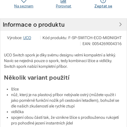
Na seznam
Porovnat
Zeptat se
Zobrazit více
Zobrazit více
Zobrazit více
Informace o produktu
Zobrazit více
Zobrazit více
JuBö Bushcraft s.r.o.
Zobrazit více
Výrobce:
UCO
Kód produktu:
F-SP-SWITCH-ECO-MIDNIGHT
Špalkova 294, 78961 Bludov
EAN:
0054269004316
Zobrazit více
obchod@bushcraftshop.cz
https://www.bushcraftshop.cz/
Zobrazit více
UCO Switch spork je díky svému designu velmi kompaktní a lehký.
Zobrazit více
Navíc se nejedná pouze o spork, tedy kombinaci lžíce a vidličky.
Zobrazit více
Zobrazit více
Switch spork nabízí kompletní příbor.
Několik variant použití
Zobrazit více
lžíce
nůž, který je na plastový příbor nebývale ostrý (můžete využít i
Zobrazit více
jako poměrně funkční nožík při cestování letadlem), bohužel se
dle našich zkušeností ale rychle ztupí
Zobrazit více
vidlička
spojení obou částí tak, že vznikne lžíce s prodlouženou rukojetí
pro pohodlné jezení instantních jídel