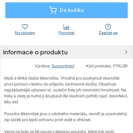
Do košíku
Zobrazit více
Zobrazit více
Zobrazit více
Na seznam
Porovnat
Zeptat se
Zobrazit více
Informace o produktu
Zobrazit více
Václav Vytlačil - SUPPOR
Zobrazit více
Výrobce:
Supportmed
Kód produktu:
P7KLSR
V zahrádkách 121, 400 01 
info@supportmed.cz
https://www.supportmed.cz
Malá a lehká česká lékárnička. Vhodná pro poskytnutí okamžité
první pomoci v terénu do příjezdu záchranné služby. Obsahuje
nejzákladnější vybavení vč. izolační folie při minimální hmotnosti. Na
treky a cesty je nutné ji dovybavit dle vlastních potřeb např. desinfekcí,
léky atd.
Pouzdra lékárniček jsou z odolného materiálu, vevnitř je uzavíratelný
zip sáček pro lepší ochranu proti vodě a vlhkosti.
Verze na kolo se liší pouze v designu pouzdra, které má navíc