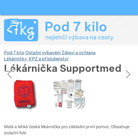
Vyhledávání
Menu
Koš
Pod 7 kilo
Ostatní vybavení
Zdraví a ochrana
Lékárničky, KPZ a příslušenství
Lékárnička Supportmed
předchozí
následující
Zobrazit více
Fotografie
Fotografie
Zobrazit více
Zobrazit více
Zobrazit více
Zobrazit více
Zobrazit více
Zobrazit více
Zobrazit více
Zobrazit více
Zobrazit více
Zobrazit více
Malá a lehká česká lékárnička pro základní první pomoc. Obsahuje
izolační folii.