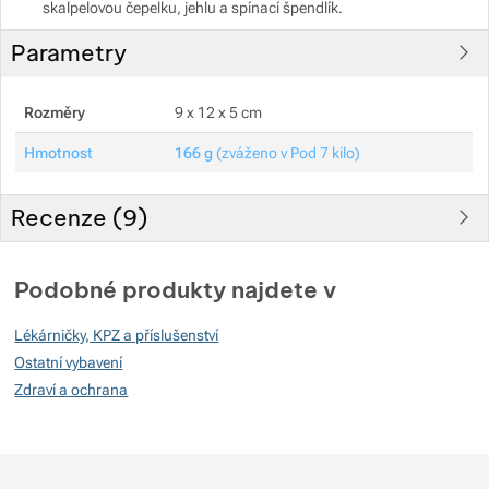
skalpelovou čepelku, jehlu a spínací špendlík.
Parametry
Rozměry
9 x 12 x 5 cm
Hmotnost
166 g
(zváženo v Pod 7 kilo)
Recenze (
9
)
Hodnocení zákazníků
Podobné produkty najdete v
95
Lékárničky, KPZ a příslušenství
%
Ostatní vybavení
Zdraví a ochrana
Hodnocení
(
Jak funguje hodnocení
)
5
81.818181818182%
Recenzí s hodnocením