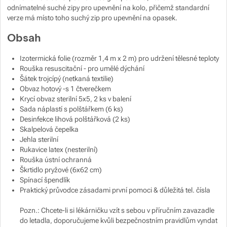
odnímatelné suché zipy pro upevnění na kolo, přičemž standardní
verze má místo toho suchý zip pro upevnění na opasek.
Zobrazit více
Obsah
Zobrazit více
Izotermická folie (rozměr 1,4 m x 2 m) pro udržení tělesné teploty
Rouška resuscitační - pro umělé dýchání
Šátek trojcípý (netkaná textilie)
Obvaz hotový -s 1 čtverečkem
Krycí obvaz sterilní 5x5, 2 ks v balení
Sada náplastí s polštářkem (6 ks)
Desinfekce lihová polštářková (2 ks)
Skalpelová čepelka
Jehla sterilní
Rukavice latex (nesterilní)
Rouška ústní ochranná
Škrtidlo pryžové (6x62 cm)
Spínací špendlík
Praktický průvodce zásadami první pomoci & důležitá tel. čísla
Pozn.: Chcete-li si lékárničku vzít s sebou v příručním zavazadle
do letadla, doporučujeme kvůli bezpečnostním pravidlům vyndat