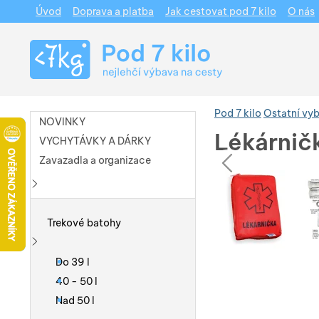
Úvod
Doprava a platba
Jak cestovat pod 7 kilo
O nás
Navigace
Pod 7 kilo
Ostatní vy
NOVINKY
Lékárnič
VYCHYTÁVKY A DÁRKY
pře
Zavazadla a organizace
Fotografie
Fotografie
Zobrazit více
Trekové batohy
Zobrazit více
Do 39 l
40 - 50 l
Nad 50 l