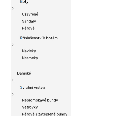
Boty
Zobrazit více
Uzavřené
Sandály
Péřové
Příslušenství k botám
Zobrazit více
Návleky
Nesmeky
Dámské
Zobrazit více
Svrchní vrstva
Zobrazit více
Nepromokavé bundy
Větrovky
Péřové a zateplené bundy