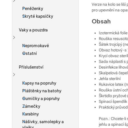
Verze na kolo se liš
Zobrazit více
Peněženky
pro upevnění na opa
Skryté kapsičky
Obsah
Vaky a pouzdra
Izotermická folie
Rouška resuscita
Zobrazit více
Šátek trojcípý (ne
Nepromokavé
Obvaz hotový -s
Ostatní
Krycí obvaz steril
Sada náplastí s 
Příslušenství
Desinfekce lihov
Skalpelová čepe
Jehla sterilní
Zobrazit více
Kapsy na popruhy
Rukavice latex (n
Rouška ústní oc
Pláštěnky na batohy
Škrtidlo pryžové
Gumičky a popruhy
Spínací špendlík
Zámečky
Praktický průvod
Karabiny
Pozn.: Chcete-li
Nášivky, samolepky a
jehlu a spínací š
vlajky