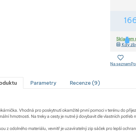
16
Skladem 
Kdy zb
Na seznam
Po
roduktu
Parametry
Recenze (
9
)
ékárnička. Vhodná pro poskytnutí okamžité první pomoci v terénu do příje
imální hmotnosti. Na treky a cesty je nutné ji dovybavit dle vlastních potřeb n
ou z odolného materiálu, vevnitř je uzavíratelný zip sáček pro lepší ochranu