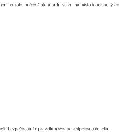
vnění na kolo, přičemž standardní verze má místo toho suchý zip
e kvůli bezpečnostním pravidlům vyndat skalpelovou čepelku,