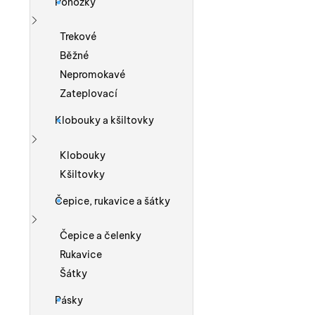
Ponožky
Zobrazit více
Trekové
Běžné
Nepromokavé
Zateplovací
Klobouky a kšiltovky
Zobrazit více
Klobouky
Kšiltovky
Čepice, rukavice a šátky
Zobrazit více
Čepice a čelenky
Rukavice
Šátky
Pásky