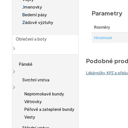
Jmenovky
Parametry
Bederní pásy
Zádové výztuhy
Rozměry
Hmotnost
Oblečení a boty
Zobrazit více
Podobné prod
Pánské
Lékárničky, KPZ a příslu
Zobrazit více
Svrchní vrstva
Zobrazit více
Nepromokavé bundy
Větrovky
Péřové a zateplené bundy
Vesty