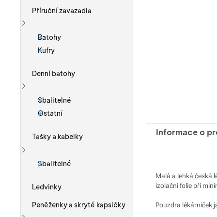
Příruční zavazadla
Zobrazit více
Batohy
Kufry
Denní batohy
Zobrazit více
Sbalitelné
Ostatní
Informace o p
Tašky a kabelky
Zobrazit více
Sbalitelné
Malá a lehká česká l
izolační folie při min
Ledvinky
Peněženky a skryté kapsičky
Pouzdra lékárniček js