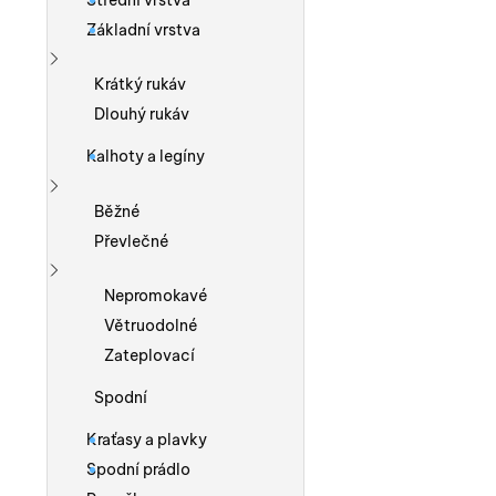
Střední vrstva
Základní vrstva
Zobrazit více
Krátký rukáv
Dlouhý rukáv
Kalhoty a legíny
Zobrazit více
Běžné
Převlečné
Zobrazit více
Nepromokavé
Větruodolné
Zateplovací
Spodní
Kraťasy a plavky
Spodní prádlo