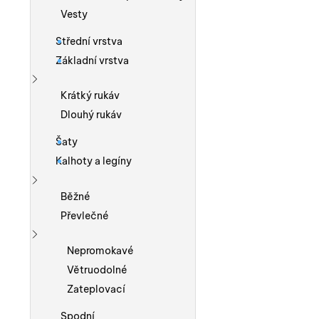
Vesty
Střední vrstva
Základní vrstva
Zobrazit více
Krátký rukáv
Dlouhý rukáv
Šaty
Kalhoty a legíny
Zobrazit více
Běžné
Převlečné
Zobrazit více
Nepromokavé
Větruodolné
Zateplovací
Spodní