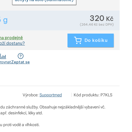
320
Kč
6
g
Zobrazit více
Hmotnost v gramech. Téměř všechno zboží převažujeme pří
(
264,46
Kč
bez DPH)
na prodejně
Do košíku
oží dostanu?
rovnat
Zeptat se
Václav Vytlačil - SUPPORTMED
Zobrazit více
Výrobce:
Supportmed
Kód produktu:
P7KLS
V zahrádkách 121, 400 01 Ústí 
info@supportmed.cz
https://www.supportmed.cz/
zdu záchranné služby. Obsahuje nejzákladnější vybavení vč.
apř. desinfekcí, léky atd.
 proti vodě a vlhkosti.