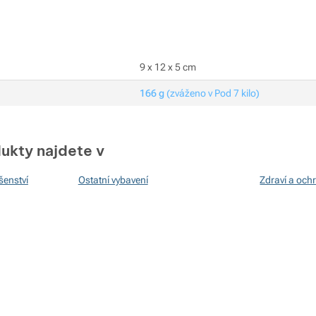
9 x 12 x 5 cm
166 g
(zváženo v Pod 7 kilo)
ukty najdete v
šenství
Ostatní vybavení
Zdraví a och