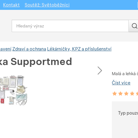
Kontakt
Soutěž: Světoběžníci
Vyhledávání
bavení
Zdraví a ochrana
Lékárničky, KPZ a příslušenství
ka Supportmed
dchozí
následující
Malá a lehká 
Číst více
Hodnocení zá
95
%
Vybert
Typ pouz