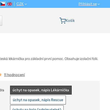
CZK
Přihlásit se
CS
EN
Jazyková verze
Košík
česká lékárnička pro základní první pomoc. Obsahuje izolační folii.
kazníků
11 hodnocení
e variantu
dra
úchyt na opasek, nápis Lékárnička
úchyt na opasek, nápis Rescue
úchyty na kolo (odnímatelné)