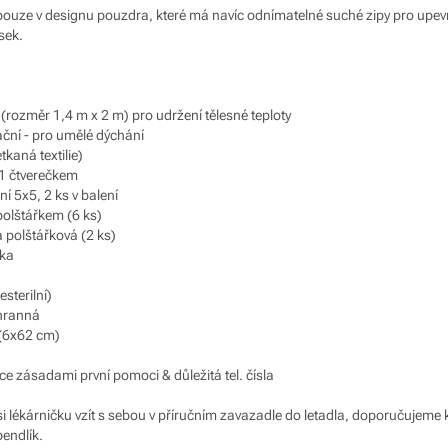
í pouze v designu pouzdra, které má navíc odnímatelné suché zipy pro upe
sek.
 (rozměr 1,4 m x 2 m) pro udržení tělesné teploty
ční - pro umělé dýchání
tkaná textilie)
 1 čtverečkem
ní 5x5, 2 ks v balení
polštářkem (6 ks)
á polštářková (2 ks)
lka
esterilní)
hranná
 (6x62 cm)
ce zásadami první pomoci & důležitá tel. čísla
 si lékárničku vzít s sebou v příručním zavazadle do letadla, doporučujem
pendlík.