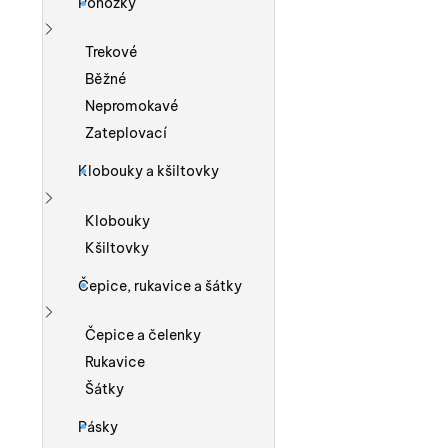
Ponožky
Zobrazit více
Trekové
Běžné
Nepromokavé
Zateplovací
Klobouky a kšiltovky
Zobrazit více
Klobouky
Kšiltovky
Čepice, rukavice a šátky
Zobrazit více
Čepice a čelenky
Rukavice
Šátky
Pásky