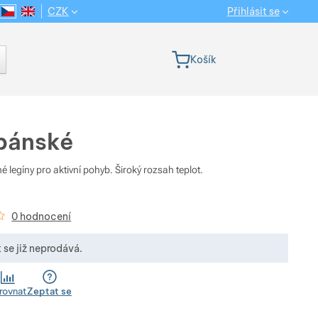
CZK
Přihlásit se
CS
EN
Jazyková verze
Košík
 pánské
 legíny pro aktivní pohyb. Široký rozsah teplot.
kazníků
0 hodnocení
 se již neprodává.
rovnat
Zeptat se