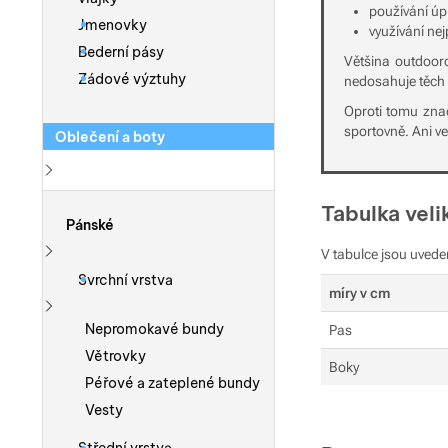
používání ú
Jmenovky
využívání nej
Bederní pásy
Většina outdoor
Zádové výztuhy
nedosahuje těch 
Oproti tomu znač
sportovně. Ani v
Oblečení a boty
Zobrazit více
Tabulka veli
Pánské
V tabulce jsou uvede
Zobrazit více
Svrchní vrstva
míry v cm
Zobrazit více
Nepromokavé bundy
Pas
Větrovky
Boky
Péřové a zateplené bundy
Vesty