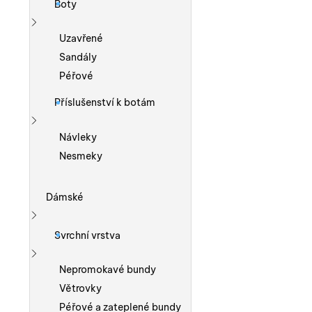
Boty
Zobrazit více
Uzavřené
Sandály
Péřové
Příslušenství k botám
Zobrazit více
Návleky
Nesmeky
Dámské
Zobrazit více
Svrchní vrstva
Zobrazit více
Nepromokavé bundy
Větrovky
Péřové a zateplené bundy