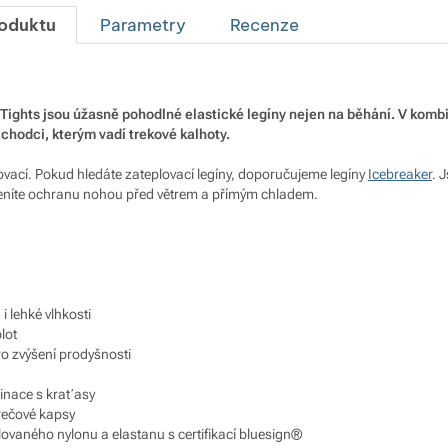
roduktu
Parametry
Recenze
Tights jsou úžasně pohodlné elastické legíny nejen na běhání. V kombin
 chodci, kterým vadí trekové kalhoty.
ovací. Pokud hledáte zateplovací legíny, doporučujeme legíny
Icebreaker
. 
níte ochranu nohou před větrem a přímým chladem.
 i lehké vlhkosti
lot
o zvýšení prodyšnosti
nace s kraťasy
rečové kapsy
lovaného nylonu a elastanu s certifikací bluesign®