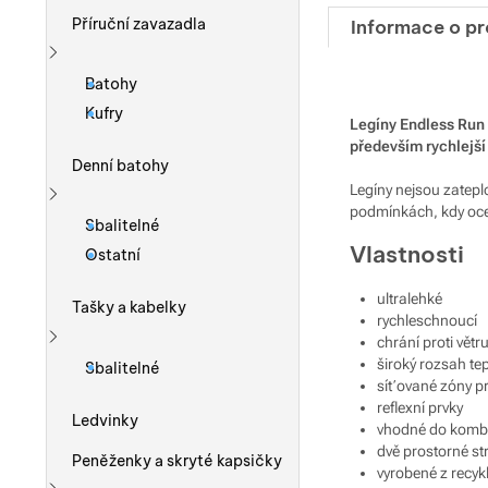
Příruční zavazadla
Informace o p
Zobrazit více
Batohy
Kufry
Legíny Endless Run 
především rychlejší
Denní batohy
Legíny nejsou zatepl
podmínkách, kdy oce
Zobrazit více
Sbalitelné
Vlastnosti
Ostatní
ultralehké
Tašky a kabelky
rychleschnoucí
chrání proti větru
Zobrazit více
široký rozsah tep
Sbalitelné
síťované zóny pr
reflexní prvky
Ledvinky
vhodné do kombi
dvě prostorné st
Peněženky a skryté kapsičky
vyrobené z recyk