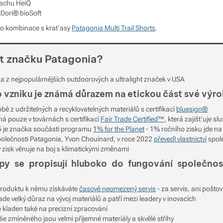
pachu HeiQ
iDori® bioSoft
do kombinace s kraťasy
Patagonia Multi Trail Shorts
.
it značku Patagonia?
na z nejpopulárnějších outdoorových a ultralight značek v USA
 vzniku je známá důrazem na etickou část své výro
obě z udržitelných a recyklovatelných materiálů s certifikací
bluesign®
há pouze v továrnách s certifikací
Fair Trade Certified™
, která zajišťuje s
5 je značka součástí programu
1% for the Planet
- 1% ročního zisku jde na
polečnosti Patagonia, Yvon Chouinard, v roce 2022
převedl vlastnictví
spole
ý zisk věnuje na boj s klimatickými změnami
ipy se propisují hluboko do fungování společnos
 produktu k němu získáváte
časově neomezený servis
- za servis, ani poštov
de velký důraz na vývoj materiálů a patří mezi leadery v inovacích
e kladen také na precizní zpracování
še zmíněného jsou velmi příjemné materiály a skvělé střihy