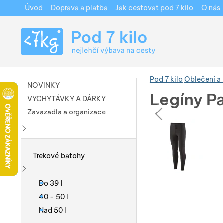
Úvod
Doprava a platba
Jak cestovat pod 7 kilo
O nás
Navigace
Pod 7 kilo
Oblečení a
NOVINKY
Legíny P
VYCHYTÁVKY A DÁRKY
pře
Zavazadla a organizace
Fotografie
Fotografie
Zobrazit více
Trekové batohy
Zobrazit více
Do 39 l
40 - 50 l
Nad 50 l