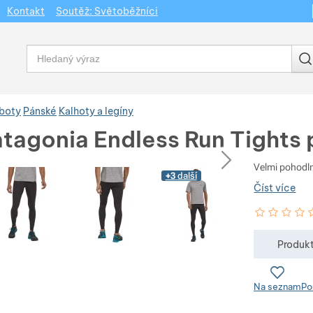
Kontakt
Soutěž: Světoběžníci
Vyhledávání
 boty
Pánské
Kalhoty a legíny
atagonia Endless Run Tights
dchozí
následující
Velmi pohodlné
+3
další
Číst více
Hodnocení zá
0
%
Produkt
Na seznam
Po