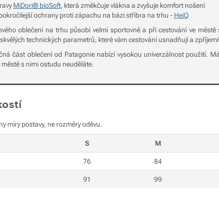
pravy
MiDori® bioSoft
, která změkčuje vlákna a zvyšuje komfort nošení
pokročilejší ochrany proti zápachu na bázi stříbra na trhu -
HeiQ
ového oblečení na trhu působí velmi sportovně a při cestování ve měs
skvělých technických parametrů, které vám cestování usnadňují a zpříjemň
ná část oblečení od Patagonie nabízí vysokou univerzálnost použití. Má
e městě s nimi ostudu neuděláte.
kostí
ny míry postavy, ne rozměry oděvu.
S
M
76
84
91
99