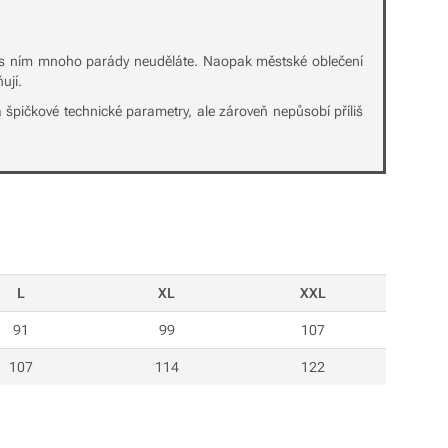
tě s ním mnoho parády neuděláte. Naopak městské oblečení
ují.
 špičkové technické parametry, ale zároveň nepůsobí příliš
L
XL
XXL
91
99
107
107
114
122