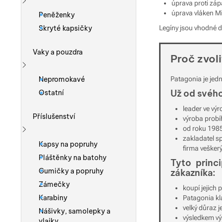
úprava proti zá
Zobrazit více
úprava vláken M
Peněženky
Skryté kapsičky
Legíny jsou vhodné 
Vaky a pouzdra
Proč zvol
Zobrazit více
Nepromokavé
Patagonia je jed
Už od svého
Ostatní
leader ve výr
Příslušenství
výroba probí
od roku 198
zakladatel s
Zobrazit více
Kapsy na popruhy
firma vešker
Pláštěnky na batohy
Tyto princ
Gumičky a popruhy
zákazníka:
Zámečky
koupí jejich
Karabiny
Patagonia kla
velký důraz j
Nášivky, samolepky a
výsledkem vý
vlajky