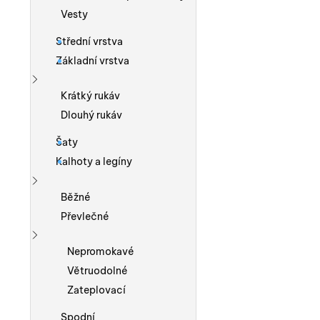
Vesty
Střední vrstva
Základní vrstva
Zobrazit více
Krátký rukáv
Dlouhý rukáv
Šaty
Kalhoty a legíny
Zobrazit více
Běžné
Převlečné
Zobrazit více
Nepromokavé
Větruodolné
Zateplovací
Spodní