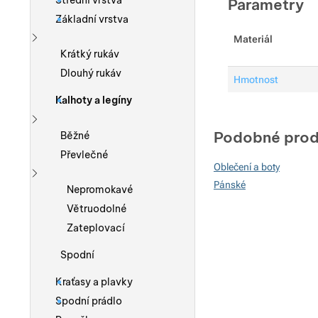
Střední vrstva
Parametry
Základní vrstva
Materiál
Zobrazit více
Krátký rukáv
Dlouhý rukáv
Hmotnost
Kalhoty a legíny
Zobrazit více
Podobné prod
Běžné
Převlečné
Oblečení a boty
Pánské
Zobrazit více
Nepromokavé
Větruodolné
Zateplovací
Spodní
Kraťasy a plavky
Spodní prádlo