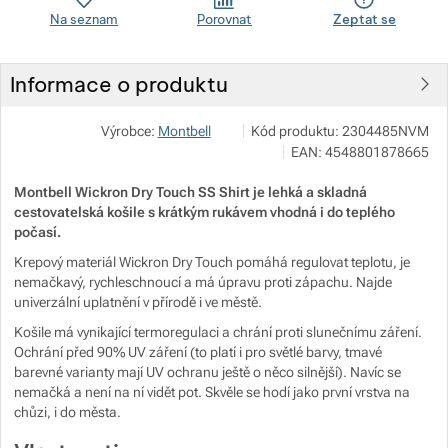
Na seznam
Porovnat
Zeptat se
Zobrazit více
Informace o produktu
Zobrazit více
Pod 7 kilo
Zobrazit více
Výrobce:
Montbell
Kód produktu:
2304485NVM
Milady Horákové 546/50, 17000 
EAN:
4548801878665
info@pod7kilo.cz
Zobrazit více
https://www.pod7kilo.cz
Montbell Wickron Dry Touch SS Shirt je lehká a skladná
Zobrazit více
Zobrazit více
cestovatelská košile s krátkým rukávem vhodná i do teplého
počasí.
Krepový materiál Wickron Dry Touch pomáhá regulovat teplotu, je
Zobrazit více
Zobrazit více
nemačkavý, rychleschnoucí a má úpravu proti zápachu. Najde
univerzální uplatnění v přírodě i ve městě.
Zobrazit více
Zobrazit více
Zobrazit více
Košile má vynikající termoregulaci a chrání proti slunečnímu záření.
Ochrání před 90% UV záření (to platí i pro světlé barvy, tmavé
Zobrazit více
Zobrazit více
barevné varianty mají UV ochranu ještě o něco silnější). Navíc se
nemačká a není na ní vidět pot. Skvěle se hodí jako první vrstva na
chůzi, i do města.
Zobrazit více
Zobrazit více