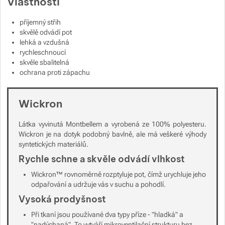
Vlastnosti
Zobrazit více
Zobrazit více
příjemný střih
Zobrazit více
skvělě odvádí pot
Zobrazit více
Zobrazit více
Zobrazit více
lehká a vzdušná
Zobrazit více
rychleschnoucí
skvěle sbalitelná
Zobrazit více
Zobrazit více
ochrana proti zápachu
Zobrazit více
Zobrazit více
Wickron
Zobrazit více
Látka vyvinutá Montbellem a vyrobená ze 100% polyesteru.
Wickron je na dotyk podobný bavlně, ale má veškeré výhody
syntetických materiálů.
Rychle schne a skvěle odvádí vlhkost
Wickron™ rovnoměrně rozptyluje pot, čímž urychluje jeho
Zobrazit více
odpařování a udržuje vás v suchu a pohodlí.
Vysoká prodyšnost
Zobrazit více
Při tkaní jsou používané dva typy příze - "hladká" a
"nadýchaná". To vytváří mikroventilační strukturu bez