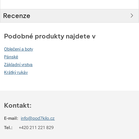
Recenze
Pro vkládání recenzí je nutné se přihlásit.
Podobné produkty najdete v
Recenze
Oblečení a boty
Nebyla přidána žádná recenze.
Pánské
Základní vrstva
Krátký rukáv
Kontakt:
E-mail:
info@pod7kilo.cz
Tel.:
+420 211 221 829