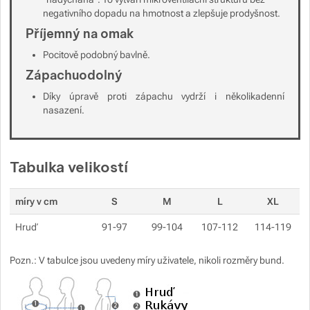
negativního dopadu na hmotnost a zlepšuje prodyšnost.
Příjemný na omak
Pocitově podobný bavlně.
Zápachuodolný
Díky úpravě proti zápachu vydrží i několikadenní
nasazení.
Tabulka velikostí
míry v cm
S
M
L
XL
Hruď
91-97
99-104
107-112
114-119
Pozn.: V tabulce jsou uvedeny míry uživatele, nikoli rozměry bund.