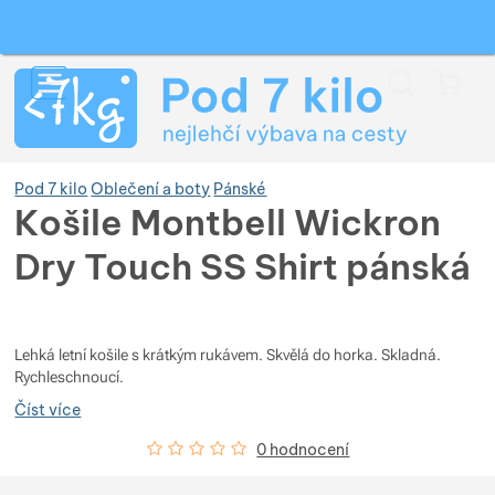
Vyhledávání
Menu
Koš
Pod 7 kilo
Oblečení a boty
Pánské
Košile Montbell Wickron
Dry Touch SS Shirt pánská
Zobrazit více
Fotografie
Zobrazit více
Zobrazit více
Lehká letní košile s krátkým rukávem. Skvělá do horka. Skladná.
Rychleschnoucí.
Zobrazit více
Zobrazit více
Číst více
Hodnocení zákazníků
0
%
0 hodnocení
Zobrazit více
Zobrazit více