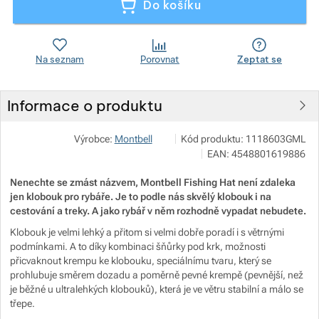
Do košíku
Zobrazit více
Na seznam
Porovnat
Zeptat se
Informace o produktu
Zobrazit více
Pod 7 kilo
Zobrazit více
Výrobce:
Montbell
Kód produktu:
1118603GML
Milady Horákové 546/50, 17000 
Zobrazit více
EAN:
4548801619886
info@pod7kilo.cz
https://www.pod7kilo.cz
Nenechte se zmást názvem, Montbell Fishing Hat není zdaleka
Zobrazit více
jen klobouk pro rybáře. Je to podle nás skvělý klobouk i na
cestování a treky. A jako rybář v něm rozhodně vypadat nebudete.
Zobrazit více
Zobrazit více
Klobouk je velmi lehký a přitom si velmi dobře poradí i s větrnými
podmínkami. A to díky kombinaci šňůrky pod krk, možnosti
přicvaknout krempu ke klobouku, speciálnímu tvaru, který se
Zobrazit více
Zobrazit více
prohlubuje směrem dozadu a poměrně pevné krempě (pevnější, než
je běžné u ultralehkých klobouků), která je ve větru stabilní a málo se
Zobrazit více
Zobrazit více
třepe.
Zobrazit více