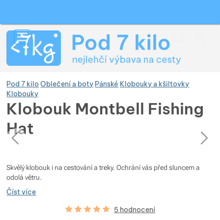
Vyhledávání
Menu
Koš
Pod 7 kilo
Oblečení a boty
Pánské
Klobouky a kšiltovky
Klobouky
Klobouk Montbell Fishing
Zobrazit více
Hat
předchozí
následující
Fotografie
Zobrazit více
Zobrazit více
Fotografie
Skvělý klobouk i na cestování a treky. Ochrání vás před sluncem a
Zobrazit více
Zobrazit více
odolá větru.
Číst více
Zobrazit více
Zobrazit více
Hodnocení zákazníků
100
%
5 hodnocení