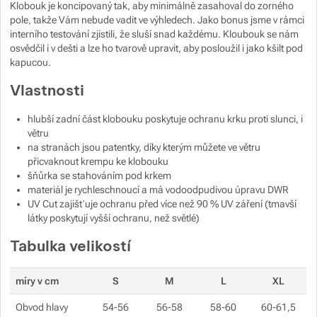
Klobouk je koncipovaný tak, aby minimálně zasahoval do zorného
pole, takže Vám nebude vadit ve výhledech. Jako bonus jsme v rámci
Zobrazit více
Zobrazit více
interního testování zjistili, že sluší snad každému. Kloubouk se nám
osvědčil i v dešti a lze ho tvarově upravit, aby posloužil i jako kšilt pod
Zobrazit více
Zobrazit více
kapucou.
Vlastnosti
Zobrazit více
Zobrazit více
Zobrazit více
hlubší zadní část klobouku poskytuje ochranu krku proti slunci, i
větru
Zobrazit více
Zobrazit více
Zobrazit více
Zobrazit více
na stranách jsou patentky, díky kterým můžete ve větru
přicvaknout krempu ke klobouku
Zobrazit více
Zobrazit více
šňůrka se stahováním pod krkem
materiál je rychleschnoucí a má vodoodpudivou úpravu DWR
UV Cut zajišťuje ochranu před více než 90 % UV záření (tmavší
Zobrazit více
Zobrazit více
látky poskytují vyšší ochranu, než světlé)
Tabulka velikostí
Zobrazit více
míry v cm
S
M
L
XL
Obvod hlavy
54-56
56-58
58-60
60-61,5