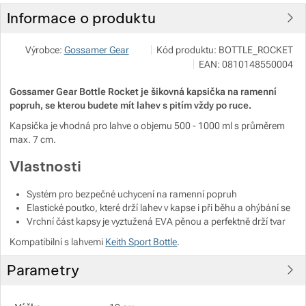
Informace o produktu
NALEHKO s.r.o.
Zobrazit více
Výrobce:
Gossamer Gear
Kód produktu:
BOTTLE_ROCKET
Papírová 123/12, 46001 Liberec
EAN:
0810148550004
info@nalehko.cz
https://www.nalehko.cz/
Gossamer Gear Bottle Rocket je šikovná kapsička na ramenní
popruh, se kterou budete mít lahev s pitím vždy po ruce.
Kapsička je vhodná pro lahve o objemu 500 - 1000 ml s průměrem
max. 7 cm.
Vlastnosti
Systém pro bezpečné uchycení na ramenní popruh
Elastické poutko, které drží lahev v kapse i při běhu a ohýbání se
Zobrazit více
Vrchní část kapsy je vyztužená EVA pěnou a perfektně drží tvar
Kompatibilní s lahvemi
Keith Sport Bottle
.
Zobrazit více
Zobrazit více
Parametry
Zobrazit více
Zobrazit více
Zobrazit více
Zobrazit více