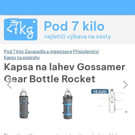
Vyhledávání
Menu
Koš
Pod 7 kilo
Zavazadla a organizace
Příslušenství
Kapsy na popruhy
Kapsa na lahev Gossamer
Zobrazit více
Gear Bottle Rocket
předchozí
následující
Fotografie
Zobrazit více
Fotografie
+3
další
Zobrazit více
Zobrazit více